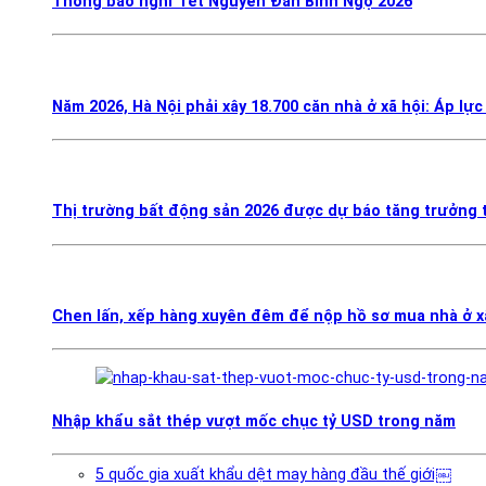
Thông báo nghỉ Tết Nguyên Đán Bính Ngọ 2026
Năm 2026, Hà Nội phải xây 18.700 căn nhà ở xã hội: Áp lực
Thị trường bất động sản 2026 được dự báo tăng trưởng t
Chen lấn, xếp hàng xuyên đêm để nộp hồ sơ mua nhà ở x
Nhập khẩu sắt thép vượt mốc chục tỷ USD trong năm
5 quốc gia xuất khẩu dệt may hàng đầu thế giới￼