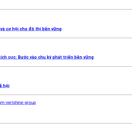
 và cơ hội cho đô thị bền vững
ích cực: Bước vào chu kỳ phát triển bền vững
ã hội