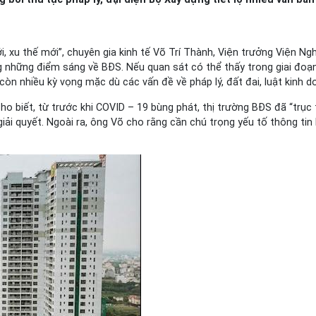
, xu thế mới”, chuyên gia kinh tế Võ Trí Thành, Viện trưởng Viện N
ong những điểm sáng về BĐS. Nếu quan sát có thể thấy trong giai đoạ
òn nhiều kỳ vọng mặc dù các vấn đề về pháp lý, đất đai, luật kinh d
biết, từ trước khi COVID – 19 bùng phát, thị trường BĐS đã “trục tr
iải quyết. Ngoài ra, ông Võ cho rằng cần chú trọng yếu tố thông ti