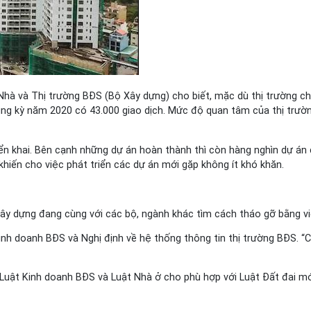
Nhà và Thị trường BĐS (Bộ Xây dựng) cho biết, mặc dù thị trường c
cùng kỳ năm 2020 có 43.000 giao dịch. Mức độ quan tâm của thị trườ
ển khai. Bên cạnh những dự án hoàn thành thì còn hàng nghìn dự án đ
y khiến cho việc phát triển các dự án mới gặp không ít khó khăn.
Xây dựng đang cùng với các bộ, ngành khác tìm cách tháo gỡ bằng v
h doanh BĐS và Nghị định về hệ thống thông tin thị trường BĐS. “Ch
uật Kinh doanh BĐS và Luật Nhà ở cho phù hợp với Luật Đất đai mới