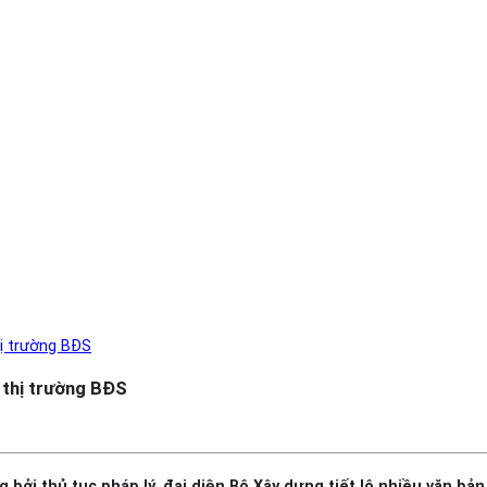
hị trường BĐS
 thị trường BĐS
bởi thủ tục pháp lý, đại diện Bộ Xây dựng tiết lộ nhiều văn b