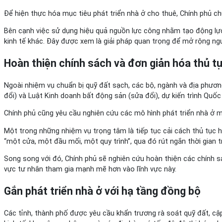
Để hiện thực hóa mục tiêu phát triển nhà ở cho thuê, Chính phủ c
Bên cạnh việc sử dụng hiệu quả nguồn lực công nhằm tạo động lực 
kinh tế khác. Đây được xem là giải pháp quan trọng để mở rộng ng
Hoàn thiện chính sách và đơn giản hóa thủ t
Ngoài nhiệm vụ chuẩn bị quỹ đất sạch, các bộ, ngành và địa phươn
đổi) và Luật Kinh doanh bất động sản (sửa đổi), dự kiến trình Quốc
Chính phủ cũng yêu cầu nghiên cứu các mô hình phát triển nhà ở mớ
Một trong những nhiệm vụ trọng tâm là tiếp tục cải cách thủ tục h
“một cửa, một đầu mối, một quy trình”, qua đó rút ngắn thời gian t
Song song với đó, Chính phủ sẽ nghiên cứu hoàn thiện các chính sá
vực tư nhân tham gia mạnh mẽ hơn vào lĩnh vực này.
Gắn phát triển nhà ở với hạ tầng đồng bộ
Các tỉnh, thành phố được yêu cầu khẩn trương rà soát quỹ đất, cập