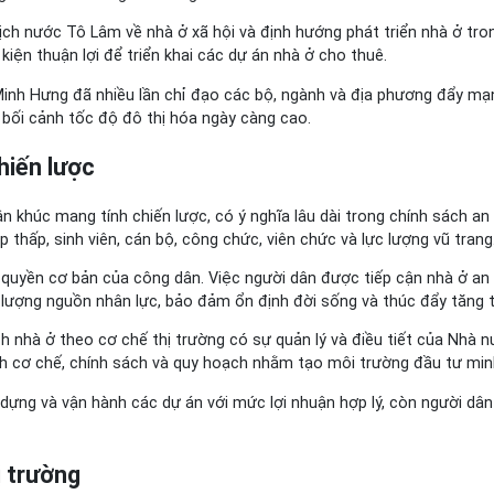
tịch nước Tô Lâm về nhà ở xã hội và định hướng phát triển nhà ở tro
kiện thuận lợi để triển khai các dự án nhà ở cho thuê.
nh Hưng đã nhiều lần chỉ đạo các bộ, ngành và địa phương đẩy mạnh
bối cảnh tốc độ đô thị hóa ngày càng cao.
hiến lược
khúc mang tính chiến lược, có ý nghĩa lâu dài trong chính sách an s
thấp, sinh viên, cán bộ, công chức, viên chức và lực lượng vũ trang
quyền cơ bản của công dân. Việc người dân được tiếp cận nhà ở an t
lượng nguồn nhân lực, bảo đảm ổn định đời sống và thúc đẩy tăng t
ch nhà ở theo cơ chế thị trường có sự quản lý và điều tiết của Nhà
nh cơ chế, chính sách và quy hoạch nhằm tạo môi trường đầu tư minh
y dựng và vận hành các dự án với mức lợi nhuận hợp lý, còn người d
ị trường