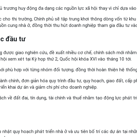
hủ trương huy động đa dạng các nguồn lực xã hội thay vì chỉ dựa và
cho thị trường, Chính phủ sẽ tập trung khơi thông dòng vốn từ khu 
uồn cung nhà ở, đồng thời thu hút doanh nghiệp tham gia đầu tư vào
ục đầu tư
g được giao nghiên cứu, đề xuất nhiều cơ chế, chính sách mới nhằm
 hội xem xét tại Kỳ họp thứ 2, Quốc hội khóa XVI vào tháng 10 tới.
i phù hợp với từng nhóm đối tượng; đồng thời hoàn thiện hệ thống q
ành chính, đơn giản hóa quy trình đầu tư, quy hoạch, giao đất, cấp 
riển khai dự án và giảm chi phí cho doanh nghiệp.
ch về đất đai, tín dụng, tài chính và thuế nhằm tạo động lực phát t
 nhật quy hoạch phát triển nhà ở và ưu tiên bố trí các dự án tại nh