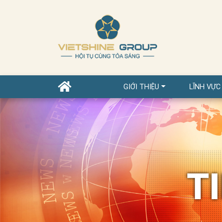
GIỚI THIỆU
LĨNH VỰC
T