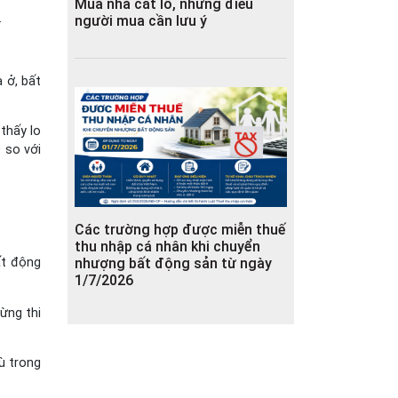
Mua nhà cắt lỗ, những điều
.
người mua cần lưu ý
 ở, bất
thấy lo
 so với
Các trường hợp được miễn thuế
thu nhập cá nhân khi chuyển
nhượng bất động sản từ ngày
ất động
1/7/2026
ừng thi
ù trong