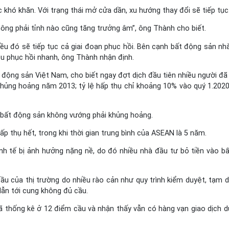
khó khăn. Với trạng thái mở cửa dần, xu hướng thay đổi sẽ tiếp tục
không phải tỉnh nào cũng tăng trưởng âm”, ông Thành cho biết.
iều đó sẽ tiếp tục cả giai đoạn phục hồi. Bên cạnh bất động sản nhà
u phục hồi nhanh, ông Thành nhận định.
 động sản Việt Nam, cho biết ngay đợt dịch đầu tiên nhiều người đã 
khủng hoảng năm 2013; tỷ lệ hấp thụ chỉ khoảng 10% vào quý 1.2020
ng bất động sản không vướng phải khủng hoảng.
ấp thụ hết, trong khi thời gian trung bình của ASEAN là 5 năm.
inh tế bị ảnh hưởng nặng nề, do đó nhiều nhà đầu tư bỏ tiền vào b
ầu của thị trường do nhiều rào cản như quy trình kiểm duyệt, tạm d
ẫn tới cung không đủ cầu.
đã thống kê ở 12 điểm cầu và nhận thấy vẫn có hàng vạn giao dịch d