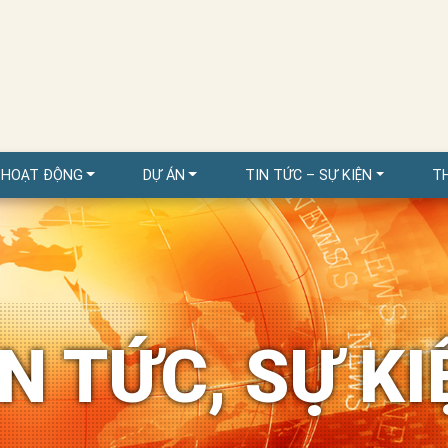
 HOẠT ĐỘNG
DỰ ÁN
TIN TỨC – SỰ KIỆN
T
IN TỨC, SỰ KI