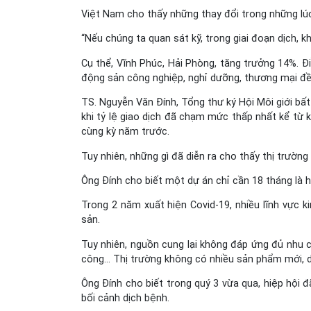
Việt Nam cho thấy những thay đổi trong những lúc 
“Nếu chúng ta quan sát kỹ, trong giai đoạn dịch, 
Cụ thể, Vĩnh Phúc, Hải Phòng, tăng trưởng 14%. Đ
động sản công nghiệp, nghỉ dưỡng, thương mại đề
TS. Nguyễn Văn Đính, Tổng thư ký Hội Môi giới bất
khi tỷ lệ giao dịch đã chạm mức thấp nhất kể từ 
cùng kỳ năm trước.
Tuy nhiên, những gì đã diễn ra cho thấy thị trườ
Ông Đính cho biết một dự án chỉ cần 18 tháng là h
Trong 2 năm xuất hiện Covid-19, nhiều lĩnh vực k
sản.
Tuy nhiên, nguồn cung lại không đáp ứng đủ nhu c
công… Thị trường không có nhiều sản phẩm mới, d
Ông Đính cho biết trong quý 3 vừa qua, hiệp hội 
bối cảnh dịch bệnh.