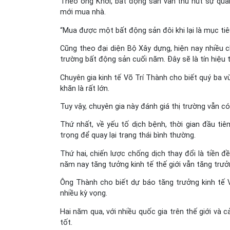
Theo ông Khởi, bất động sản vẫn thu hút sự quan
mới mua nhà.
“Mua được một bất động sản đôi khi lại là mục tiêu
Cũng theo đại diện Bộ Xây dựng, hiện nay nhiều
trường bất động sản cuối năm. Đây sẽ là tín hiệu 
Chuyên gia kinh tế Võ Trí Thành cho biết quý ba 
khăn là rất lớn.
Tuy vậy, chuyên gia này đánh giá thị trường vẫn c
Thứ nhất, về yếu tố dịch bệnh, thời gian đầu ti
trọng để quay lại trạng thái bình thường.
Thứ hai, chiến lược chống dịch thay đổi là tiền đ
năm nay tăng tưởng kinh tế thế giới vẫn tăng trư
Ông Thành cho biết dự báo tăng trưởng kinh tế 
nhiều kỳ vọng.
Hai năm qua, với nhiều quốc gia trên thế giới và 
tốt.