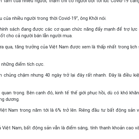
 tâm của nhiều người, thậm chí có người đợi tới lúc Covid-19 căn
 của nhiều người trong thời Covid-19”, ông Khởi nói.
 chính sách đang được các cơ quan chức năng đẩy mạnh để trợ lực 
tốt cho cả người bán lẫn người mua.
vừa qua, tăng trưởng của Việt Nam được xem là thấp nhất trong lịch 
ó những điểm tích cực.
êm chủng chậm nhưng 40 ngày trở lại đây rất nhanh. Đây là điều ki
ề quan trọng. Bên cạnh đó, kinh tế thế giới phục hồi, dù có khó khă
ởng dương.
Việt Nam trong năm tới là 6% trở lên. Riêng đầu tư bất động sản 
cả Việt Nam, bất động sản vẫn là điểm sáng, tính thanh khoản cao và