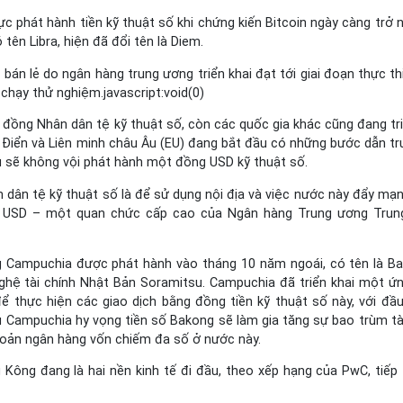
 phát hành tiền kỹ thuật số khi chứng kiến Bitcoin ngày càng trở 
tên Libra, hiện đã đổi tên là Diem.
bán lẻ do ngân hàng trung ương triển khai đạt tới giai đoạn thực thi
chạy thử nghiệm.javascript:void(0)
đồng Nhân dân tệ kỹ thuật số, còn các quốc gia khác cũng đang tri
 Điển và Liên minh châu Âu (EU) đang bắt đầu có những bước dẫn tr
ệu sẽ không vội phát hành một đồng USD kỹ thuật số.
 dân tệ kỹ thuật số là để sử dụng nội địa và việc nước này đẩy mạ
g USD – một quan chức cấp cao của Ngân hàng Trung ương Trun
g Campuchia được phát hành vào tháng 10 năm ngoái, có tên là B
hệ tài chính Nhật Bản Soramitsu. Campuchia đã triển khai một ứ
để thực hiện các giao dịch bằng đồng tiền kỹ thuật số này, với đầu
 Campuchia hy vọng tiền số Bakong sẽ làm gia tăng sự bao trùm tài
khoản ngân hàng vốn chiếm đa số ở nước này.
Kông đang là hai nền kinh tế đi đầu, theo xếp hạng của PwC, tiếp 