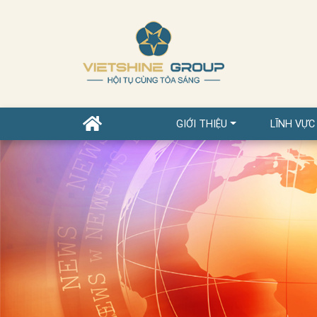
GIỚI THIỆU
LĨNH VỰC