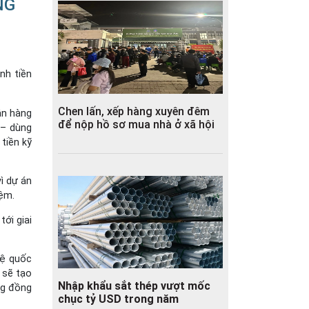
NG
nh tiền
Chen lấn, xếp hàng xuyên đêm
ân hàng
để nộp hồ sơ mua nhà ở xã hội
 – dùng
tiền kỹ
ì dự án
iệm.
ới giai
tệ quốc
 sẽ tạo
Nhập khẩu sắt thép vượt mốc
ng đồng
chục tỷ USD trong năm