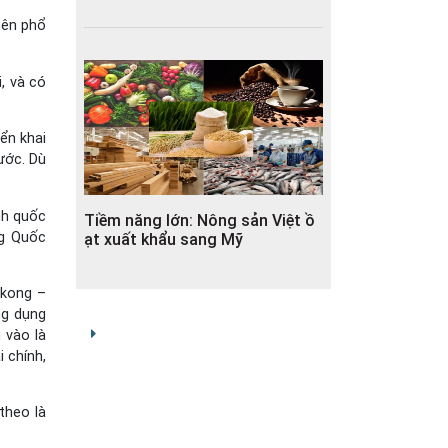
nên phổ
, và có
ển khai
ước. Dù
nh quốc
Tiềm năng lớn: Nông sản Việt ồ
g Quốc
ạt xuất khẩu sang Mỹ
akong –
ng dụng
 vào là
 chính,
theo là