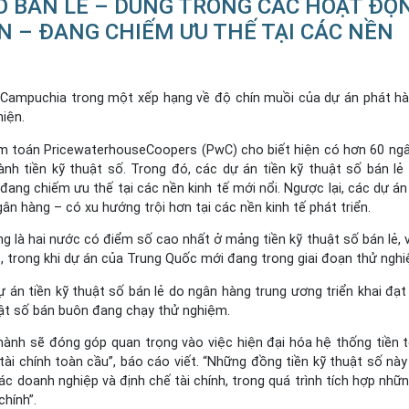
SỐ BÁN LẺ – DÙNG TRONG CÁC HOẠT ĐỘ
 – ĐANG CHIẾM ƯU THẾ TẠI CÁC NỀN
 Campuchia trong một xếp hạng về độ chín muồi của dự án phát hà
iện.
ểm toán PricewaterhouseCoopers (PwC) cho biết hiện có hơn 60 ng
nh tiền kỹ thuật số. Trong đó, các dự án tiền kỹ thuật số bán lẻ
ang chiếm ưu thế tại các nền kinh tế mới nổi. Ngược lại, các dự án 
ân hàng – có xu hướng trội hơn tại các nền kinh tế phát triển.
là hai nước có điểm số cao nhất ở mảng tiền kỹ thuật số bán lẻ, v
”, trong khi dự án của Trung Quốc mới đang trong giai đoạn thử ngh
án tiền kỹ thuật số bán lẻ do ngân hàng trung ương triển khai đạt t
huật số bán buôn đang chạy thử nghiệm.
hành sẽ đóng góp quan trọng vào việc hiện đại hóa hệ thống tiền 
 tài chính toàn cầu”, báo cáo viết. “Những đồng tiền kỹ thuật số này
ác doanh nghiệp và định chế tài chính, trong quá trình tích hợp nhữ
chính”.