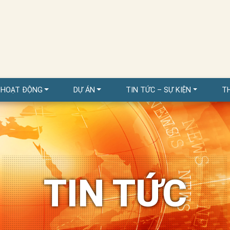
 HOẠT ĐỘNG
DỰ ÁN
TIN TỨC – SỰ KIỆN
T
TIN TỨC