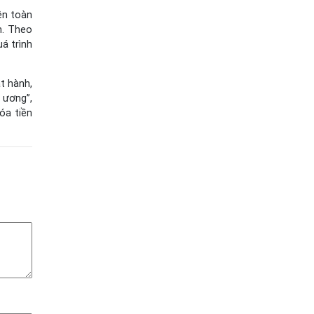
ên toàn
n. Theo
á trình
t hành,
 ương”,
óa tiền