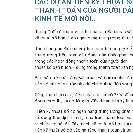
CÁC DỰ ÁN TIỀN KỸ THUẬT 
THANH TOÁN CỦA NGƯỜI DÂN
KINH TẾ MỚI NỔI…
Trung Quốc đứng ở vị trí thứ ba sau Bahamas và
kỹ thuật số bán lẻ do ngân hàng trung ương thực h
Theo hãng tin Bloomberg, báo cáo từ công ty ki
trung ương trên toàn cầu đang cân nhắc phát hà
trong các hoạt động thanh toán của người dân – đ
thuật số bán buôn – dùng trong thanh toán liên ng
Báo cáo trên nói rằng Bahamas và Campuchia đang 
tiền số của các nước này đã chính thức “lên sóng
Cũng theo báo cáo, đến nay mới chỉ có 23% số dự 
đoạn thực thi, và có tới gần 70% dự án tiền kỹ t
“Tiền kỹ thuật số do ngân hàng trung ương phát 
tế, đồng thời định hình lại cấu trúc thanh toán và
ra nhiều cơ hội để đẩy mạnh kỹ thuật số hóa tại c
tiền kỹ thuật số đó vào hạ tầng thanh toán và tài 