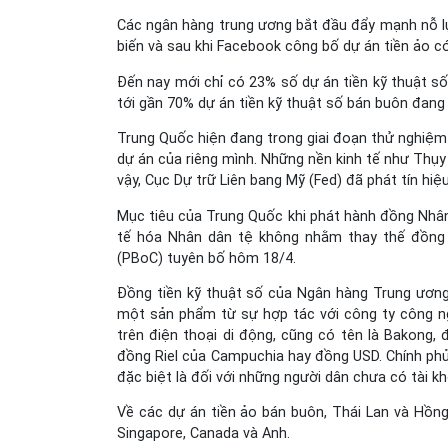
Các ngân hàng trung ương bắt đầu đẩy mạnh nỗ lực
biến và sau khi Facebook công bố dự án tiền ảo có 
Đến nay mới chỉ có 23% số dự án tiền kỹ thuật số 
tới gần 70% dự án tiền kỹ thuật số bán buôn đang 
Trung Quốc hiện đang trong giai đoạn thử nghiệm 
dự án của riêng mình. Những nền kinh tế như Thụy
vậy, Cục Dự trữ Liên bang Mỹ (Fed) đã phát tín hi
Mục tiêu của Trung Quốc khi phát hành đồng Nhân
tế hóa Nhân dân tệ không nhằm thay thế đồn
(PBoC) tuyên bố hôm 18/4.
Đồng tiền kỹ thuật số của Ngân hàng Trung ươn
một sản phẩm từ sự hợp tác với công ty công ng
trên điện thoại di động, cũng có tên là Bakong, 
đồng Riel của Campuchia hay đồng USD. Chính phủ
đặc biệt là đối với những người dân chưa có tài 
Về các dự án tiền ảo bán buôn, Thái Lan và Hồng 
Singapore, Canada và Anh.