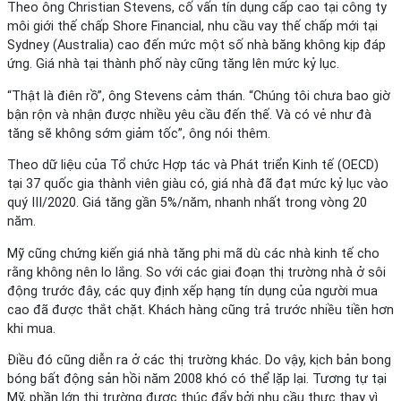
Theo ông Christian Stevens, cố vấn tín dụng cấp cao tại công ty
môi giới thế chấp Shore Financial, nhu cầu vay thế chấp mới tại
Sydney (Australia) cao đến mức một số nhà băng không kịp đáp
ứng. Giá nhà tại thành phố này cũng tăng lên mức kỷ lục.
“Thật là điên rồ”, ông Stevens cảm thán. “Chúng tôi chưa bao giờ
bận rộn và nhận được nhiều yêu cầu đến thế. Và có vẻ như đà
tăng sẽ không sớm giảm tốc”, ông nói thêm.
Theo dữ liệu của Tổ chức Hợp tác và Phát triển Kinh tế (OECD)
tại 37 quốc gia thành viên giàu có, giá nhà đã đạt mức kỷ lục vào
quý III/2020. Giá tăng gần 5%/năm, nhanh nhất trong vòng 20
năm.
Mỹ cũng chứng kiến giá nhà tăng phi mã dù các nhà kinh tế cho
rằng không nên lo lắng. So với các giai đoạn thị trường nhà ở sôi
động trước đây, các quy định xếp hạng tín dụng của người mua
cao đã được thắt chặt. Khách hàng cũng trả trước nhiều tiền hơn
khi mua.
Điều đó cũng diễn ra ở các thị trường khác. Do vậy, kịch bản bong
bóng bất động sản hồi năm 2008 khó có thể lặp lại. Tương tự tại
Mỹ, phần lớn thị trường được thúc đẩy bởi nhu cầu thực thay vì