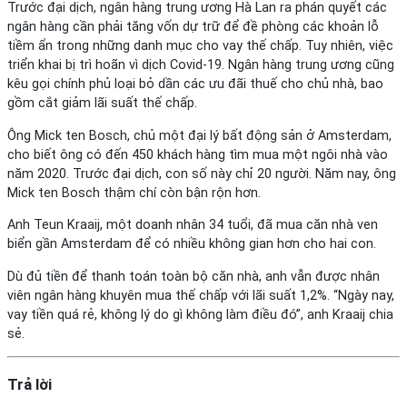
Trước đại dịch, ngân hàng trung ương Hà Lan ra phán quyết các
ngân hàng cần phải tăng vốn dự trữ để đề phòng các khoản lỗ
tiềm ẩn trong những danh mục cho vay thế chấp. Tuy nhiên, việc
triển khai bị trì hoãn vì dịch Covid-19. Ngân hàng trung ương cũng
kêu gọi chính phủ loại bỏ dần các ưu đãi thuế cho chủ nhà, bao
gồm cắt giảm lãi suất thế chấp.
Ông Mick ten Bosch, chủ một đại lý bất động sản ở Amsterdam,
cho biết ông có đến 450 khách hàng tìm mua một ngôi nhà vào
năm 2020. Trước đại dịch, con số này chỉ 20 người. Năm nay, ông
Mick ten Bosch thậm chí còn bận rộn hơn.
Anh Teun Kraaij, một doanh nhân 34 tuổi, đã mua căn nhà ven
biển gần Amsterdam để có nhiều không gian hơn cho hai con.
Dù đủ tiền để thanh toán toàn bộ căn nhà, anh vẫn được nhân
viên ngân hàng khuyên mua thế chấp với lãi suất 1,2%. “Ngày nay,
vay tiền quá rẻ, không lý do gì không làm điều đó”, anh Kraaij chia
sẻ.
Trả lời