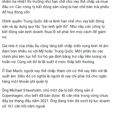
nhằm hạ nhiệt thị trường như hạn chế cho vay thế chấp và mua
đầu cơ. Các công ty bất động sản cũng bị hạn chế bán trái phiếu
để huy động vốn.
Chính quyền Trung Quốc đã ra lệnh hạn chế cho vay bất động
sản và áp dụng quy tắc “ba ranh giới đỏ”. Như vậy, các công ty
bất động sản kinh doanh thua lỗ sẽ phải tìm mọi cách để giảm
nợ.
Giá nhà ở của châu Âu cũng tăng bất chấp triển vọng kinh tế ảm
đạm hơn nhiều so với Mỹ hoặc Trung Quốc. Một phần do các
chính phủ liên tục hỗ trợ hộ gia đình bằng trợ cấp tiền lương và
hoãn nợ. Cùng với đó là lãi suất ở mức thấp bất thường.
Ở Đan Mạch, người vay thế chấp thậm chí có thể vay tiền với lãi
suất âm. Điều đó có nghĩa là người đi vay chỉ phải trả cho ngân
hàng một khoản phí quản lý.
Ông Michael Stausholm, chủ một đại lý bất động sản ở
Copenhagen, cho biết đã bán được 45 căn nhà trong vòng chưa
đầy ba tháng đầu năm 2021. Ông đang trên đà vượt kỷ lục doanh
số 161 căn hồi năm ngoái.