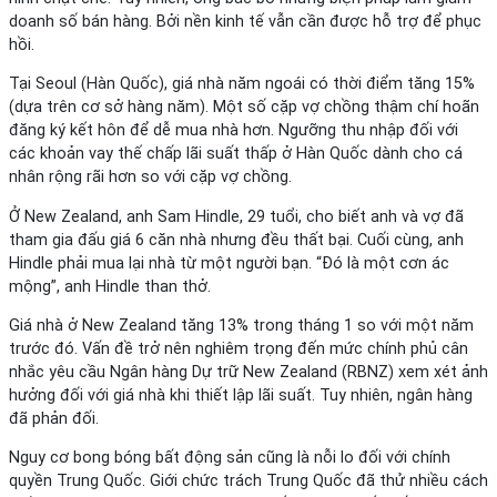
doanh số bán hàng. Bởi nền kinh tế vẫn cần được hỗ trợ để phục
hồi.
Tại Seoul (Hàn Quốc), giá nhà năm ngoái có thời điểm tăng 15%
(dựa trên cơ sở hàng năm). Một số cặp vợ chồng thậm chí hoãn
đăng ký kết hôn để dễ mua nhà hơn. Ngưỡng thu nhập đối với
các khoản vay thế chấp lãi suất thấp ở Hàn Quốc dành cho cá
nhân rộng rãi hơn so với cặp vợ chồng.
Ở New Zealand, anh Sam Hindle, 29 tuổi, cho biết anh và vợ đã
tham gia đấu giá 6 căn nhà nhưng đều thất bại. Cuối cùng, anh
Hindle phải mua lại nhà từ một người bạn. “Đó là một cơn ác
mộng”, anh Hindle than thở.
Giá nhà ở New Zealand tăng 13% trong tháng 1 so với một năm
trước đó. Vấn đề trở nên nghiêm trọng đến mức chính phủ cân
nhắc yêu cầu Ngân hàng Dự trữ New Zealand (RBNZ) xem xét ảnh
hưởng đối với giá nhà khi thiết lập lãi suất. Tuy nhiên, ngân hàng
đã phản đối.
Nguy cơ bong bóng bất động sản cũng là nỗi lo đối với chính
quyền Trung Quốc. Giới chức trách Trung Quốc đã thử nhiều cách