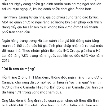
đầu cơ. Ngày càng nhiều gia đình muốn mua những ngôi nhà lớn
tại khu vực ngoại ô, khi họ dành nhiều thời gian ở nhà hơn.
Tuy nhiên, tương tự giá nhà, giá cổ phiếu cũng tăng cao kỷ lục.
Một số quan chức lo ngại rằng số lượng lớn biện pháp kích thích
đang đẩy giá tài sản lên mức không bền vững ở một số thành
phố trên toàn cầu.
Ngân hàng trung ương Hà Lan cảnh báo giá bất động sản tăng
mạnh có thể buộc các hộ gia đình phải chấp nhận rủi ro quá mức
để mua nhà. Theo nhóm phân tích của ING Groep, giá nhà ở Hà
Lan đã tăng 7,8% trong năm ngoái, sau khi leo dốc 6,9% vào năm
2019.
“Đó là cơn ác mộng”
Hồi tháng 2, ông Tiff Macklem, thống đốc ngân hàng trung ương
Canada, cho rằng đã có một số tín hiệu về “sự thái quá” trên thị
trường nhà ở Canada. Hiệp hội Bất động sản Canada ước tính giá
đã tăng 17% trong vòng một năm qua.
Ông Macklem khẳng định các quan quan chức sẽ theo dõi tình
hình chặt chẽ. Tuy nhiên, ông bác bỏ những biện pháp làm giảm