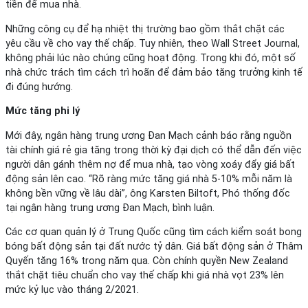
tiền để mua nhà.
Những công cụ để hạ nhiệt thị trường bao gồm thắt chặt các
yêu cầu về cho vay thế chấp. Tuy nhiên, theo Wall Street Journal,
không phải lúc nào chúng cũng hoạt động. Trong khi đó, một số
nhà chức trách tìm cách trì hoãn để đảm bảo tăng trưởng kinh tế
đi đúng hướng.
Mức tăng phi lý
Mới đây, ngân hàng trung ương Đan Mạch cảnh báo rằng nguồn
tài chính giá rẻ gia tăng trong thời kỳ đại dịch có thể dẫn đến việc
người dân gánh thêm nợ để mua nhà, tạo vòng xoáy đẩy giá bất
động sản lên cao. “Rõ ràng mức tăng giá nhà 5-10% mỗi năm là
không bền vững về lâu dài”, ông Karsten Biltoft, Phó thống đốc
tại ngân hàng trung ương Đan Mạch, bình luận.
Các cơ quan quản lý ở Trung Quốc cũng tìm cách kiểm soát bong
bóng bất động sản tại đất nước tỷ dân. Giá bất động sản ở Thâm
Quyến tăng 16% trong năm qua. Còn chính quyền New Zealand
thắt chặt tiêu chuẩn cho vay thế chấp khi giá nhà vọt 23% lên
mức kỷ lục vào tháng 2/2021.