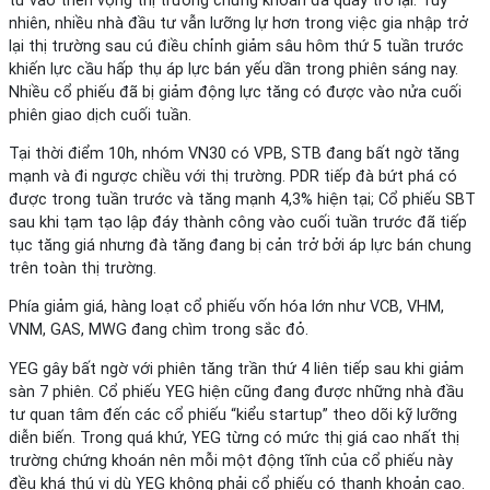
tư vào triển vọng thị trường chứng khoán đã quay trở lại. Tuy
nhiên, nhiều nhà đầu tư vẫn lưỡng lự hơn trong việc gia nhập trở
lại thị trường sau cú điều chỉnh giảm sâu hôm thứ 5 tuần trước
khiến lực cầu hấp thụ áp lực bán yếu dần trong phiên sáng nay.
Nhiều cổ phiếu đã bị giảm động lực tăng có được vào nửa cuối
phiên giao dịch cuối tuần.
Tại thời điểm 10h, nhóm VN30 có VPB, STB đang bất ngờ tăng
mạnh và đi ngược chiều với thị trường. PDR tiếp đà bứt phá có
được trong tuần trước và tăng mạnh 4,3% hiện tại; Cổ phiếu SBT
sau khi tạm tạo lập đáy thành công vào cuối tuần trước đã tiếp
tục tăng giá nhưng đà tăng đang bị cản trở bởi áp lực bán chung
trên toàn thị trường.
Phía giảm giá, hàng loạt cổ phiếu vốn hóa lớn như VCB, VHM,
VNM, GAS, MWG đang chìm trong sắc đỏ.
YEG gây bất ngờ với phiên tăng trần thứ 4 liên tiếp sau khi giảm
sàn 7 phiên. Cổ phiếu YEG hiện cũng đang được những nhà đầu
tư quan tâm đến các cổ phiếu “kiểu startup” theo dõi kỹ lưỡng
diễn biến. Trong quá khứ, YEG từng có mức thị giá cao nhất thị
trường chứng khoán nên mỗi một động tĩnh của cổ phiếu này
đều khá thú vị dù YEG không phải cổ phiếu có thanh khoản cao.