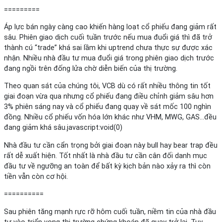
=========
Áp lực bán ngày càng cao khiến hàng loạt cổ phiếu đang giảm rất
sâu. Phiên giao dịch cuối tuần trước nếu mua đuổi giá thì đã trở
thành cú “trade” khá sai lầm khi uptrend chưa thực sự được xác
nhận. Nhiều nhà đầu tư mua đuổi giá trong phiên giao dịch trước
đang ngồi trên đống lửa chờ diễn biến của thị trường.
Theo quan sát của chúng tôi, VCB dù có rất nhiều thông tin tốt
giai đoạn vừa qua nhưng cổ phiếu đang điều chỉnh giảm sâu hơn
3% phiên sáng nay và cổ phiếu đang quay về sát mốc 100 nghìn
đồng. Nhiều cổ phiếu vốn hóa lớn khác như VHM, MWG, GAS…đều
đang giảm khá sâu.javascript:void(0)
Nhà đầu tư cần cẩn trọng bởi giai đoạn này bull hay bear trap đều
rất dễ xuất hiện. Tốt nhất là nhà đầu tư cần cân đối danh mục
đầu tư về ngưỡng an toàn để bất kỳ kịch bản nào xảy ra thì còn
tiền vẫn còn cơ hội.
==========
Sau phiên tăng mạnh rực rỡ hôm cuối tuần, niềm tin của nhà đầu