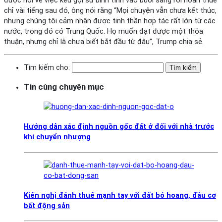
được hỏi về việc kêu gọi sự bình tĩnh vào buổi sáng rồi hoãn thuế
chỉ vài tiếng sau đó, ông nói rằng “Mọi chuyện vẫn chưa kết thúc,
nhưng chúng tôi cảm nhận được tinh thần hợp tác rất lớn từ các
nước, trong đó có Trung Quốc. Họ muốn đạt được một thỏa
thuận, nhưng chỉ là chưa biết bắt đầu từ đâu”, Trump chia sẻ.
Tìm kiếm cho:
Tin cùng chuyên mục
Hướng dẫn xác định nguồn gốc đất ở đối với nhà trước
khi chuyển nhượng
Kiến nghị đánh thuế mạnh tay với đất bỏ hoang, đầu cơ
bất động sản