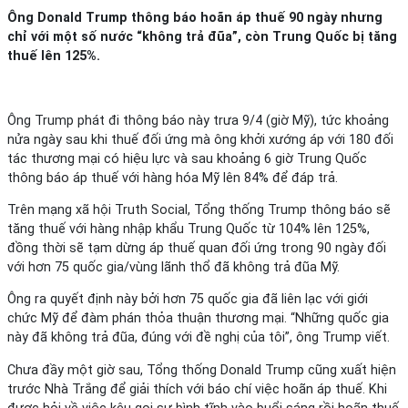
Ông Donald Trump thông báo hoãn áp thuế 90 ngày nhưng
chỉ với một số nước “không trả đũa”, còn Trung Quốc bị tăng
thuế lên 125%.
Ông Trump phát đi thông báo này trưa 9/4 (giờ Mỹ), tức khoảng
nửa ngày sau khi thuế đối ứng mà ông khởi xướng áp với 180 đối
tác thương mại có hiệu lực và sau khoảng 6 giờ Trung Quốc
thông báo áp thuế với hàng hóa Mỹ lên 84% để đáp trả.
Trên mạng xã hội Truth Social, Tổng thống Trump thông báo sẽ
tăng thuế với hàng nhập khẩu Trung Quốc từ 104% lên 125%,
đồng thời sẽ tạm dừng áp thuế quan đối ứng trong 90 ngày đối
với hơn 75 quốc gia/vùng lãnh thổ đã không trả đũa Mỹ.
Ông ra quyết định này bởi hơn 75 quốc gia đã liên lạc với giới
chức Mỹ để đàm phán thỏa thuận thương mại. “Những quốc gia
này đã không trả đũa, đúng với đề nghị của tôi”, ông Trump viết.
Chưa đầy một giờ sau, Tổng thống Donald Trump cũng xuất hiện
trước Nhà Trắng để giải thích với báo chí việc hoãn áp thuế. Khi