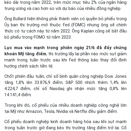
kéo dài trong năm 2022, trên mức mục tiêu 2% của ngân hàng
trung ương và cao hơn so với dự báo của nhiều đồng nghiệp.
Ông Bullard hiện không phải thành viên có quyền bỏ phiếu trong
Ủy ban thị trường mở thuộc Fed (FOMC) nhưng ông sẽ chính
thức có tư cách này từ năm 2022. Ông Kaplan cũng sẽ bắt đầu
bỏ phiếu trong FOMO từ năm 2023.
Lực mua vào mạnh trong phiên ngày 21/6 đã đẩy chứng
khoán Mỹ tăng điểm
, thị trường lấy lại phần nào mức sụt giảm
mạnh trong tuần trước sau khi Fed thông báo thay đổi định
hướng chính sách tiền tệ.
Chốt phiên đầu tuần, chỉ số bình quân công nghiệp Dow Jones
tăng 1,8% lên 33.876,9 điểm; S&P 500 nhích thêm 1,4% lên
4.224,7 điểm; chỉ số Nasdaq ghi nhận mức tăng 0,8% lên
14.141,4 điểm.
Trong khi đó, cổ phiếu của nhiều doanh nghiệp công nghệ lớn
tại Mỹ như Amazon, Tesla, Nvidia và Netflix đều giảm điểm.
Cổ phiếu doanh nghiệp kinh doanh hàng hóa sau khi sụt mạnh
trong tuần trước giờ đang kéo thị trường tăng điểm trở lại. Cổ