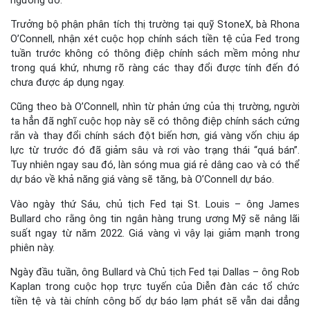
ngưỡng đó.
Trưởng bộ phận phân tích thị trường tại quỹ StoneX, bà Rhona
O’Connell, nhận xét cuộc họp chính sách tiền tệ của Fed trong
tuần trước không có thông điệp chính sách mềm mỏng như
trong quá khứ, nhưng rõ ràng các thay đổi được tính đến đó
chưa được áp dụng ngay.
Cũng theo bà O’Connell, nhìn từ phản ứng của thị trường, người
ta hẳn đã nghĩ cuộc họp này sẽ có thông điệp chính sách cứng
rắn và thay đổi chính sách đột biến hơn, giá vàng vốn chịu áp
lực từ trước đó đã giảm sâu và rơi vào trạng thái “quá bán”.
Tuy nhiên ngay sau đó, làn sóng mua giá rẻ dâng cao và có thể
dự báo về khả năng giá vàng sẽ tăng, bà O’Connell dự báo.
Vào ngày thứ Sáu, chủ tịch Fed tại St. Louis – ông James
Bullard cho rằng ông tin ngân hàng trung ương Mỹ sẽ nâng lãi
suất ngay từ năm 2022. Giá vàng vì vậy lại giảm mạnh trong
phiên này.
Ngày đầu tuần, ông Bullard và Chủ tịch Fed tại Dallas – ông Rob
Kaplan trong cuộc họp trực tuyến của Diễn đàn các tổ chức
tiền tệ và tài chính công bố dự báo lạm phát sẽ vẫn dai dẳng