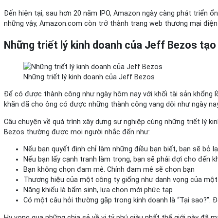
Đến hiện tại, sau hơn 20 năm IPO, Amazon ngày càng phát triển ổn 
những vậy, Amazon.com còn trở thành trang web thương mại điện t
Những triết lý kinh doanh của Jeff Bezos t
Những triết lý kinh doanh của Jeff Bezos
Để có được thành công như ngày hôm nay với khối tài sản khổng lồ,
khăn đã cho ông có được những thành công vang dội như ngày nay
Câu chuyện về quá trình xây dựng sự nghiệp cùng những triết lý ki
Bezos thường được mọi người nhắc đến như:
Nếu bạn quyết định chỉ làm những điều bạn biết, bạn sẽ bỏ lại
Nếu bạn lấy cạnh tranh làm trọng, bạn sẽ phải đợi cho đến kh
Bạn không chọn đam mê. Chính đam mê sẽ chọn bạn
Thương hiệu của một công ty giống như danh vọng của một
Năng khiếu là bẩm sinh, lựa chọn mới phức tạp
Có một câu hỏi thường gặp trong kinh doanh là “Tại sao?”. Đ
Hy vọng qua những chia sẻ về vị tỷ phú giàu nhất thế giới này đã