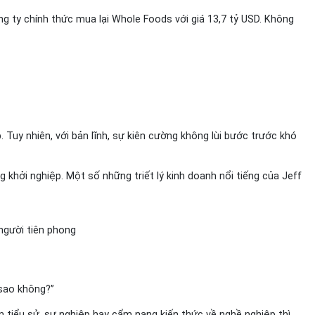
g ty chính thức mua lại Whole Foods với giá 13,7 tỷ USD. Không
Tuy nhiên, với bản lĩnh, sự kiên cường không lùi bước trước khó
khởi nghiệp. Một số những triết lý kinh doanh nổi tiếng của Jeff
 người tiên phong
 sao không?”
 tiểu sử, sự nghiệp hay cẩm nang kiến thức về nghề nghiệp thì