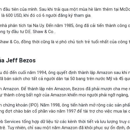
h đầu tiên của mình. Sau khi trải qua một mùa hè làm thêm tại McD
 là 600 USD, khi đó có 6 người đăng ký tham gia.
hà phân tích tại Na Uy. Đến năm 1985, ông đã cải tiến thành công ch
ông ty đầu tư D.E. Shaw & Co…
Shaw & Co, đồng thời cũng là vị phó chủ tịch trẻ tuổi nhất của công 
ủa Jeff Bezos
u đó đến cuối năm 1994, ông quyết định thành lập Amazon sau khi n
 bán sách cho tất cả người dân tại 50 bang trên nước Mỹ và 45 quốc
nh Amazon. Để thành lập nên Amazon, Bezos đã phải mượn cha mẹ mì
 sự thành công bất ngờ của Amazon khiến mọi người phải ngỡ ngàng, 
àn chứng khoán (IPO). Năm 1998, ông tiến hành mở rộng các sản phẩ
ong đợt chào bán cổ phần vào năm 1997 để tài trợ cho việc mua lại 
ervices tổng hợp dữ liệu từ các kênh thời tiết và lưu lượng truy c
h trệ. Tuy nhiên, chỉ sau một năm Amazon đã khôi phục sự ổn định, đe