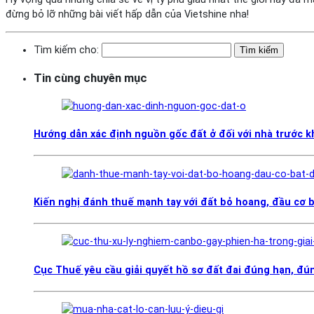
đừng bỏ lỡ những bài viết hấp dẫn của Vietshine nha!
Tìm kiếm cho:
Tin cùng chuyên mục
Hướng dẫn xác định nguồn gốc đất ở đối với nhà trước 
Kiến nghị đánh thuế mạnh tay với đất bỏ hoang, đầu cơ 
Cục Thuế yêu cầu giải quyết hồ sơ đất đai đúng hạn, đún