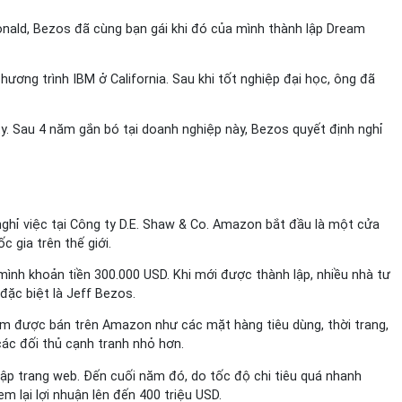
onald, Bezos đã cùng bạn gái khi đó của mình thành lập Dream
ương trình IBM ở California. Sau khi tốt nghiệp đại học, ông đã
ty. Sau 4 năm gắn bó tại doanh nghiệp này, Bezos quyết định nghỉ
ghỉ việc tại Công ty D.E. Shaw & Co. Amazon bắt đầu là một cửa
 gia trên thế giới.
nh khoản tiền 300.000 USD. Khi mới được thành lập, nhiều nhà tư
đặc biệt là Jeff Bezos.
m được bán trên Amazon như các mặt hàng tiêu dùng, thời trang,
các đối thủ cạnh tranh nhỏ hơn.
ập trang web. Đến cuối năm đó, do tốc độ chi tiêu quá nhanh
m lại lợi nhuận lên đến 400 triệu USD.