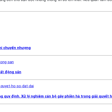
khi chuyển nhượng
bất động sản
g quy định. Xử lý nghiêm cán bộ gây phiền hà trong giải quyết h