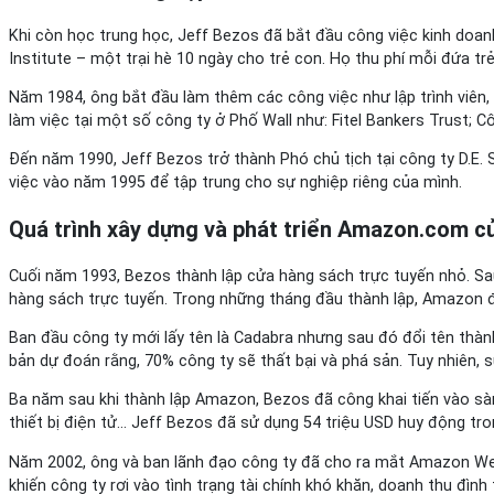
Khi còn học trung học, Jeff Bezos đã bắt đầu công việc kinh doan
Institute – một trại hè 10 ngày cho trẻ con. Họ thu phí mỗi đứa trẻ
Năm 1984, ông bắt đầu làm thêm các công việc như lập trình viên, n
làm việc tại một số công ty ở Phố Wall như: Fitel Bankers Trust; C
Đến năm 1990, Jeff Bezos trở thành Phó chủ tịch tại công ty D.E. 
việc vào năm 1995 để tập trung cho sự nghiệp riêng của mình.
Quá trình xây dựng và phát triển Amazon.com c
Cuối năm 1993, Bezos thành lập cửa hàng sách trực tuyến nhỏ. Sa
hàng sách trực tuyến. Trong những tháng đầu thành lập, Amazon đã
Ban đầu công ty mới lấy tên là Cadabra nhưng sau đó đổi tên thà
bản dự đoán rằng, 70% công ty sẽ thất bại và phá sản. Tuy nhiên,
Ba năm sau khi thành lập Amazon, Bezos đã công khai tiến vào s
thiết bị điện tử… Jeff Bezos đã sử dụng 54 triệu USD huy động tr
Năm 2002, ông và ban lãnh đạo công ty đã cho ra mắt Amazon Web S
khiến công ty rơi vào tình trạng tài chính khó khăn, doanh thu đìn