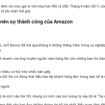
định với mức giá trị vốn hóa hơn 900 tỷ USD. Tháng 8 năm 2017, côn
ử lớn nhất thế giới.
ạo nên sự thành công của Amazon
 Jeff Bezos đã trải qua không ít những thăng trầm trong sự nghiệp. 
.
nh doanh của ông truyền nguồn cảm hứng lớn cho những bạn trẻ đang 
 nhiều cơ hội trên chiếc bàn giấy
i đối thủ có động thái. Nếu bạn lấy khách hàng làm trọng, bạn sẽ là
 người
ó là một câu hỏi tốt, nhưng có một câu hỏi tương tự vậy đó là “Tại
 mang đến cho bạn đọc những thông tin bổ ích nhất. Nếu quan tâm đến