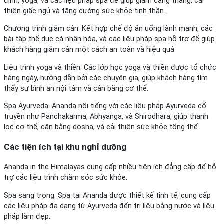
định, yoga, và các liệu pháp spa để giúp giảm căng thẳng, cải
thiện giấc ngủ và tăng cường sức khỏe tinh thần.
Chương trình giảm cân: Kết hợp chế độ ăn uống lành mạnh, các
bài tập thể dục cá nhân hóa, và các liệu pháp spa hỗ trợ để giúp
khách hàng giảm cân một cách an toàn và hiệu quả.
Liệu trình yoga và thiền: Các lớp học yoga và thiền được tổ chức
hàng ngày, hướng dẫn bởi các chuyên gia, giúp khách hàng tìm
thấy sự bình an nội tâm và cân bằng cơ thể.
Spa Ayurveda: Ananda nổi tiếng với các liệu pháp Ayurveda cổ
truyền như Panchakarma, Abhyanga, và Shirodhara, giúp thanh
lọc cơ thể, cân bằng dosha, và cải thiện sức khỏe tổng thể.
Các tiện ích tại khu nghỉ dưỡng
Ananda in the Himalayas cung cấp nhiều tiện ích đẳng cấp để hỗ
trợ các liệu trình chăm sóc sức khỏe:
Spa sang trọng: Spa tại Ananda được thiết kế tinh tế, cung cấp
các liệu pháp đa dạng từ Ayurveda đến trị liệu bằng nước và liệu
pháp làm đẹp.