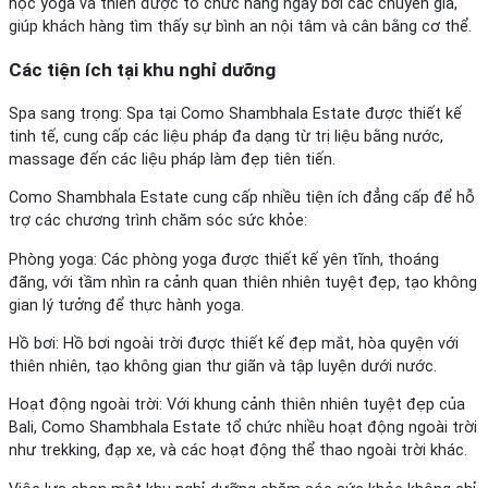
học yoga và thiền được tổ chức hàng ngày bởi các chuyên gia,
giúp khách hàng tìm thấy sự bình an nội tâm và cân bằng cơ thể.
Các tiện ích tại khu nghỉ dưỡng
Spa sang trọng: Spa tại Como Shambhala Estate được thiết kế
tinh tế, cung cấp các liệu pháp đa dạng từ trị liệu bằng nước,
massage đến các liệu pháp làm đẹp tiên tiến.
Como Shambhala Estate cung cấp nhiều tiện ích đẳng cấp để hỗ
trợ các chương trình chăm sóc sức khỏe:
Phòng yoga: Các phòng yoga được thiết kế yên tĩnh, thoáng
đãng, với tầm nhìn ra cảnh quan thiên nhiên tuyệt đẹp, tạo không
gian lý tưởng để thực hành yoga.
Hồ bơi: Hồ bơi ngoài trời được thiết kế đẹp mắt, hòa quyện với
thiên nhiên, tạo không gian thư giãn và tập luyện dưới nước.
Hoạt động ngoài trời: Với khung cảnh thiên nhiên tuyệt đẹp của
Bali, Como Shambhala Estate tổ chức nhiều hoạt động ngoài trời
như trekking, đạp xe, và các hoạt động thể thao ngoài trời khác.