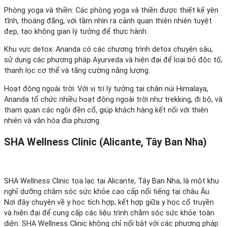
Phòng yoga và thiền: Các phòng yoga và thiền được thiết kế yên
tĩnh, thoáng đãng, với tầm nhìn ra cảnh quan thiên nhiên tuyệt
đẹp, tạo không gian lý tưởng để thực hành.
Khu vực detox: Ananda có các chương trình detox chuyên sâu,
sử dụng các phương pháp Ayurveda và hiện đại để loại bỏ độc tố,
thanh lọc cơ thể và tăng cường năng lượng.
Hoạt động ngoài trời: Với vị trí lý tưởng tại chân núi Himalaya,
Ananda tổ chức nhiều hoạt động ngoài trời như trekking, đi bộ, và
tham quan các ngôi đền cổ, giúp khách hàng kết nối với thiên
nhiên và văn hóa địa phương.
SHA Wellness Clinic (Alicante, Tây Ban Nha)
SHA Wellness Clinic tọa lạc tại Alicante, Tây Ban Nha, là một khu
nghỉ dưỡng chăm sóc sức khỏe cao cấp nổi tiếng tại châu Âu.
Nơi đây chuyên về y học tích hợp, kết hợp giữa y học cổ truyền
và hiện đại để cung cấp các liệu trình chăm sóc sức khỏe toàn
diện. SHA Wellness Clinic không chỉ nổi bật với các phương pháp