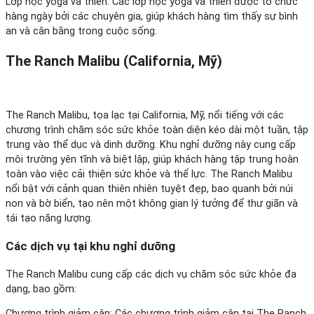
Lớp học yoga và thiền: Các lớp học yoga và thiền được tổ chức
hàng ngày bởi các chuyên gia, giúp khách hàng tìm thấy sự bình
an và cân bằng trong cuộc sống.
The Ranch Malibu (California, Mỹ)
The Ranch Malibu, tọa lạc tại California, Mỹ, nổi tiếng với các
chương trình chăm sóc sức khỏe toàn diện kéo dài một tuần, tập
trung vào thể dục và dinh dưỡng. Khu nghỉ dưỡng này cung cấp
môi trường yên tĩnh và biệt lập, giúp khách hàng tập trung hoàn
toàn vào việc cải thiện sức khỏe và thể lực. The Ranch Malibu
nổi bật với cảnh quan thiên nhiên tuyệt đẹp, bao quanh bởi núi
non và bờ biển, tạo nên một không gian lý tưởng để thư giãn và
tái tạo năng lượng.
Các dịch vụ tại khu nghỉ dưỡng
The Ranch Malibu cung cấp các dịch vụ chăm sóc sức khỏe đa
dạng, bao gồm:
Chương trình giảm cân: Các chương trình giảm cân tại The Ranch