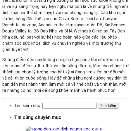
Việc lựa chọn một khu nghỉ dưỡng chăm sóc sức khỏe không chỉ
là về sự sang trọng hay tiện nghi, mà còn là về những trải nghiệm
tinh thần và thể chất tuyệt vời mà chúng mang lại. Các khu nghỉ
dưỡng hàng đầu thế giới như Chiva-Som ở Thái Lan, Canyon
Ranch tại Arizona, Ananda in the Himalayas ở Ấn Độ, Six Senses
Douro Valley tại Bồ Đào Nha, và SHA Wellness Clinic tại Tây Ban
Nha đều nổi bật với sự kết hợp hoàn hảo giữa các liệu pháp
chăm sóc sức khỏe, dịch vụ chuyên nghiệp và môi trường thư
giãn tuyệt vời.
Những điểm đến này không chỉ giúp bạn phục hồi sức khỏe mà
còn mang đến sự thư thái và cân bằng tâm trí, làm cho chúng trở
thành lựa chọn lý tưởng cho bất kỳ ai đang tìm kiếm sự đổi mới
và cải thiện cuộc sống. Hãy để những khu nghỉ dưỡng này dẫn lối
bạn đến một hành trình làm mới cả về thể chất và tinh thần, mở
ra những cơ hội mới để sống khỏe mạnh và hạnh phúc hơn.
Tìm kiếm cho:
Tin cùng chuyên mục