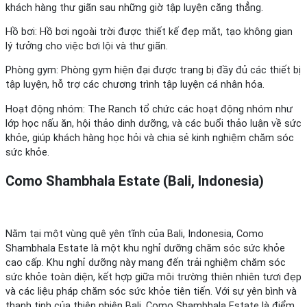
khách hàng thư giãn sau những giờ tập luyện căng thẳng.
Hồ bơi: Hồ bơi ngoài trời được thiết kế đẹp mắt, tạo không gian
lý tưởng cho việc bơi lội và thư giãn.
Phòng gym: Phòng gym hiện đại được trang bị đầy đủ các thiết bị
tập luyện, hỗ trợ các chương trình tập luyện cá nhân hóa.
Hoạt động nhóm: The Ranch tổ chức các hoạt động nhóm như
lớp học nấu ăn, hội thảo dinh dưỡng, và các buổi thảo luận về sức
khỏe, giúp khách hàng học hỏi và chia sẻ kinh nghiệm chăm sóc
sức khỏe.
Como Shambhala Estate (Bali, Indonesia)
Nằm tại một vùng quê yên tĩnh của Bali, Indonesia, Como
Shambhala Estate là một khu nghỉ dưỡng chăm sóc sức khỏe
cao cấp. Khu nghỉ dưỡng này mang đến trải nghiệm chăm sóc
sức khỏe toàn diện, kết hợp giữa môi trường thiên nhiên tươi đẹp
và các liệu pháp chăm sóc sức khỏe tiên tiến. Với sự yên bình và
thanh tịnh của thiên nhiên Bali, Como Shambhala Estate là điểm