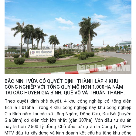
BẮC NINH VỪA CÓ QUYẾT ĐỊNH THÀNH LẬP 4 KHU
CÔNG NGHIỆP VỚI TỔNG QUY MÔ HƠN 1.000HA NẰM
TẠI CÁC HUYỆN GIA BÌNH, QUẾ VÕ VÀ THUẬN THÀNH.
Theo quyết định phê duyệt, 4 khu công nghiệp có tổng diện
tích là 1.015ha. Trong 4 khu công nghiệp này, khu công nghiệp
Gia Bình nằm tại các xã Lãng Ngâm, Đông Cứu, Đại Bái (huyện
Gia Bình) có diện tích lớn nhất (gần 307ha). Vốn đầu tư dự án
này là hơn 2.500 tỷ đồng. Chủ đầu tư dự án là Công ty TNHH
MTV đầu tư xây dựng và kinh doanh kết cấu hạ tầng khu công