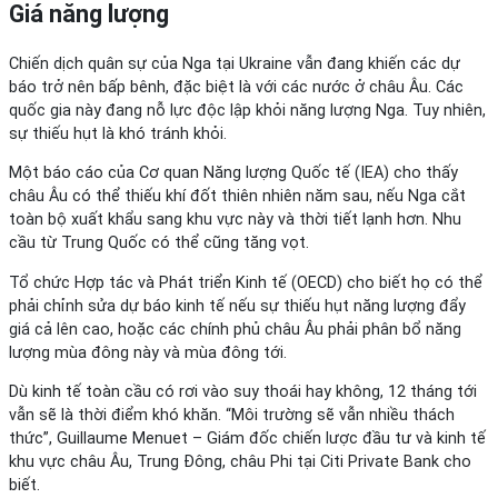
Giá năng lượng
Chiến dịch quân sự của Nga tại Ukraine vẫn đang khiến các dự
báo trở nên bấp bênh, đặc biệt là với các nước ở châu Âu. Các
quốc gia này đang nỗ lực độc lập khỏi năng lượng Nga. Tuy nhiên,
sự thiếu hụt là khó tránh khỏi.
Một báo cáo của Cơ quan Năng lượng Quốc tế (IEA) cho thấy
châu Âu có thể thiếu khí đốt thiên nhiên năm sau, nếu Nga cắt
toàn bộ xuất khẩu sang khu vực này và thời tiết lạnh hơn. Nhu
cầu từ Trung Quốc có thể cũng tăng vọt.
Tổ chức Hợp tác và Phát triển Kinh tế (OECD) cho biết họ có thể
phải chỉnh sửa dự báo kinh tế nếu sự thiếu hụt năng lượng đẩy
giá cả lên cao, hoặc các chính phủ châu Âu phải phân bổ năng
lượng mùa đông này và mùa đông tới.
Dù kinh tế toàn cầu có rơi vào suy thoái hay không, 12 tháng tới
vẫn sẽ là thời điểm khó khăn. “Môi trường sẽ vẫn nhiều thách
thức”, Guillaume Menuet – Giám đốc chiến lược đầu tư và kinh tế
khu vực châu Âu, Trung Đông, châu Phi tại Citi Private Bank cho
biết.