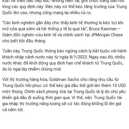
loạt và theo dấu tiếp xúc. Nhưng hiện tại, giới chức đang dần nới
lỏng các quy định này. Việc này có thể kéo tăng trưởng của Trung
Quốc lên cao, nhưng cũng mang lại nhiều rủi ro.
“Các kinh nghiệm gần đây cho thấy kinh tế thường bị kéo tụt khi
mở cửa quá sớm và hệ thống y tế bị quá tải”, Bruce Kasman –
Giám đốc nghiên cứu kinh tế và chính sách tại JPMorgan Chase
cho biết hồi đầu tháng.
Tuần này, Trung Quốc thông báo ngừng cách ly bắt buộc với hành
khách nhập cảnh nước này từ ngày 8/1/2023. Ngay sau đó, nhiều
nước khác đã khởi động quy định hạn chế khách từ Trung Quốc,
do lo ngại lây nhiễm chủng mới.
Với thị trường hàng hóa, Goldman Sachs cho rằng nhu cầu từ
Trung Quốc hồi phục có thể kéo giá dầu thế giới lên thêm 15 USD
một thùng. Chính sách phong tỏa tại Trung Quốc là lý do chủ yếu
khiến giá dầu đi xuống thời gian qua. Vì thế, việc Trung Quốc tái
gia nhập thị trường năng lượng sẽ có tác động khổng lồ lên giá
cả năm tới.