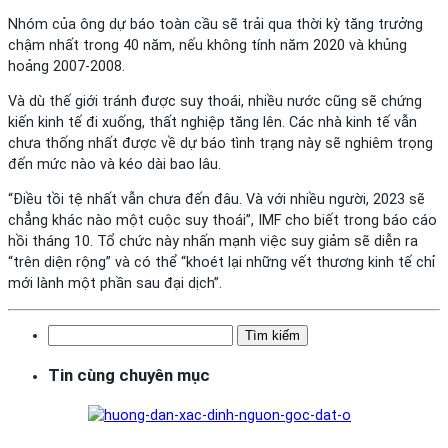
Nhóm của ông dự báo toàn cầu sẽ trải qua thời kỳ tăng trưởng
chậm nhất trong 40 năm, nếu không tính năm 2020 và khủng
hoảng 2007-2008.
Và dù thế giới tránh được suy thoái, nhiều nước cũng sẽ chứng
kiến kinh tế đi xuống, thất nghiệp tăng lên. Các nhà kinh tế vẫn
chưa thống nhất được về dự báo tình trạng này sẽ nghiêm trọng
đến mức nào và kéo dài bao lâu.
“Điều tồi tệ nhất vẫn chưa đến đâu. Và với nhiều người, 2023 sẽ
chẳng khác nào một cuộc suy thoái”, IMF cho biết trong báo cáo
hồi tháng 10. Tổ chức này nhấn mạnh việc suy giảm sẽ diễn ra
“trên diện rộng” và có thể “khoét lại những vết thương kinh tế chỉ
mới lành một phần sau đại dịch”.
Tìm
kiếm
Tin cùng chuyên mục
cho: