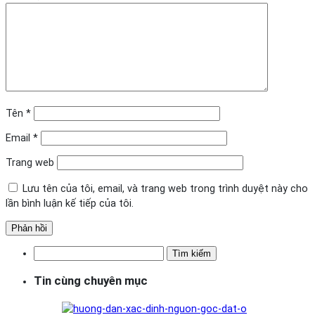
Tên
*
Email
*
Trang web
Lưu tên của tôi, email, và trang web trong trình duyệt này cho
lần bình luận kế tiếp của tôi.
Tìm
kiếm
Tin cùng chuyên mục
cho: