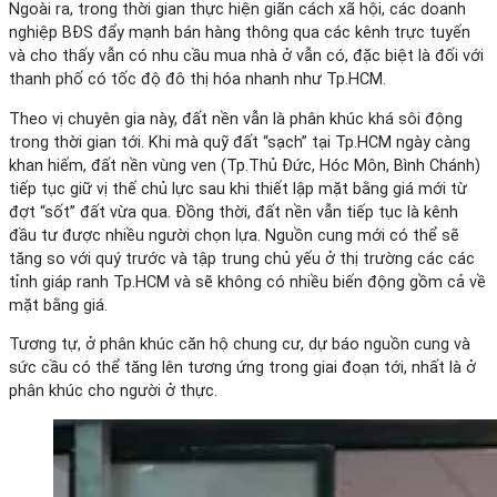
Ngoài ra, trong thời gian thực hiện giãn cách xã hội, các doanh
nghiệp BĐS đẩy mạnh bán hàng thông qua các kênh trực tuyến
và cho thấy vẫn có nhu cầu mua nhà ở vẫn có, đặc biệt là đối với
thanh phố có tốc độ đô thị hóa nhanh như Tp.HCM.
Theo vị chuyên gia này, đất nền vẫn là phân khúc khá sôi động
trong thời gian tới. Khi mà quỹ đất “sạch” tại Tp.HCM ngày càng
khan hiếm, đất nền vùng ven (Tp.Thủ Đức, Hóc Môn, Bình Chánh)
tiếp tục giữ vị thế chủ lực sau khi thiết lập mặt bằng giá mới từ
đợt “sốt” đất vừa qua. Đồng thời, đất nền vẫn tiếp tục là kênh
đầu tư được nhiều người chọn lựa. Nguồn cung mới có thể sẽ
tăng so với quý trước và tập trung chủ yếu ở thị trường các các
tỉnh giáp ranh Tp.HCM và sẽ không có nhiều biến động gồm cả về
mặt bằng giá.
Tương tự, ở phân khúc căn hộ chung cư, dự báo nguồn cung và
sức cầu có thể tăng lên tương ứng trong giai đoạn tới, nhất là ở
phân khúc cho người ở thực.