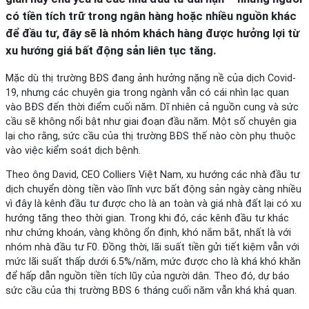
có tiền tích trữ trong ngân hàng hoặc nhiều nguồn khác
để đầu tư, đây sẽ là nhóm khách hàng được hưởng lợi từ
xu hướng giá bất động sản liên tục tăng.
Mặc dù thị trường BĐS đang ảnh hưởng nặng nề của dịch Covid-
19, nhưng các chuyên gia trong ngành vẫn có cái nhìn lạc quan
vào BĐS đến thời điểm cuối năm. Dĩ nhiên cả nguồn cung và sức
cầu sẽ không nổi bật như giai đoạn đầu năm. Một số chuyên gia
lại cho rằng, sức cầu của thị trường BĐS thế nào còn phụ thuộc
vào việc kiểm soát dịch bệnh.
Theo ông David, CEO Colliers Việt Nam, xu hướng các nhà đầu tư
dịch chuyển dòng tiền vào lĩnh vực bất động sản ngày càng nhiều
vì đây là kênh đầu tư được cho là an toàn và giá nhà đất lại có xu
hướng tăng theo thời gian. Trong khi đó, các kênh đầu tư khác
như chứng khoán, vàng không ổn định, khó nắm bắt, nhất là với
nhóm nhà đầu tư F0. Đồng thời, lãi suất tiền gửi tiết kiệm vẫn với
mức lãi suất thấp dưới 6.5%/năm, mức được cho là khá khó khăn
để hấp dẫn nguồn tiền tích lũy của người dân. Theo đó, dự báo
sức cầu của thị trường BĐS 6 tháng cuối năm vẫn khá khả quan.