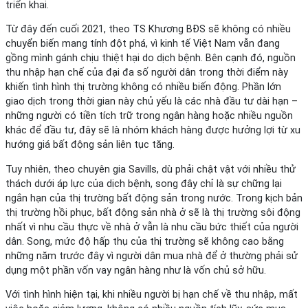
triển khai.
Từ đây đến cuối 2021, theo TS Khương BĐS sẽ không có nhiều
chuyển biến mang tính đột phá, vì kinh tế Việt Nam vẫn đang
gồng mình gánh chịu thiệt hại do dịch bệnh. Bên cạnh đó, nguồn
thu nhập hạn chế của đại đa số người dân trong thời điểm này
khiến tình hình thị trường không có nhiều biến động. Phần lớn
giao dịch trong thời gian này chủ yếu là các nhà đầu tư dài hạn –
những người có tiền tích trữ trong ngân hàng hoặc nhiều nguồn
khác để đầu tư, đây sẽ là nhóm khách hàng được hưởng lợi từ xu
hướng giá bất động sản liên tục tăng.
Tuy nhiên, theo chuyên gia Savills, dù phải chật vật với nhiều thử
thách dưới áp lực của dịch bệnh, song đây chỉ là sự chững lại
ngắn hạn của thị trường bất động sản trong nước. Trong kịch bản
thị trường hồi phục, bất động sản nhà ở sẽ là thị trường sôi động
nhất vì nhu cầu thực về nhà ở vẫn là nhu cầu bức thiết của người
dân. Song, mức độ hấp thụ của thị trường sẽ không cao bằng
những năm trước đây vì người dân mua nhà để ở thường phải sử
dụng một phần vốn vay ngân hàng như là vốn chủ sở hữu.
Với tình hình hiện tại, khi nhiều người bị hạn chế về thu nhập, mất