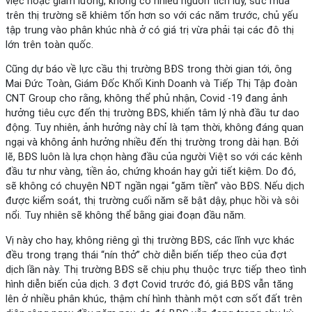
việc hoặc giảm lương, không có nhiều nguồn tích lũy, sức mua
trên thị trường sẽ khiêm tốn hơn so với các năm trước, chủ yếu
tập trung vào phân khúc nhà ở có giá trị vừa phải tại các đô thị
lớn trên toàn quốc.
Cũng dự báo về lực cầu thị trường BĐS trong thời gian tới, ông
Mai Đức Toàn, Giám Đốc Khối Kinh Doanh và Tiếp Thị Tập đoàn
CNT Group cho rằng, không thể phủ nhận, Covid -19 đang ảnh
hưởng tiêu cực đến thị trường BĐS, khiến tâm lý nhà đầu tư dao
động. Tuy nhiên, ảnh hưởng này chỉ là tạm thời, không đáng quan
ngại và không ảnh hưởng nhiều đến thị trường trong dài hạn. Bởi
lẽ, BĐS luôn là lựa chọn hàng đầu của người Việt so với các kênh
đầu tư như vàng, tiền ảo, chứng khoán hay gửi tiết kiệm. Do đó,
sẽ không có chuyện NĐT ngần ngại “găm tiền” vào BĐS. Nếu dịch
được kiểm soát, thị trường cuối năm sẽ bật dậy, phục hồi và sôi
nổi. Tuy nhiên sẽ không thể bằng giai đoạn đầu năm.
Vị này cho hay, không riêng gì thị trường BĐS, các lĩnh vực khác
đều trong trạng thái “nín thở” chờ diễn biến tiếp theo của đợt
dịch lần này. Thị trường BĐS sẽ chịu phụ thuộc trực tiếp theo tình
hình diễn biến của dịch. 3 đợt Covid trước đó, giá BĐS vẫn tăng
lên ở nhiều phân khúc, thậm chí hình thành một cơn sốt đất trên