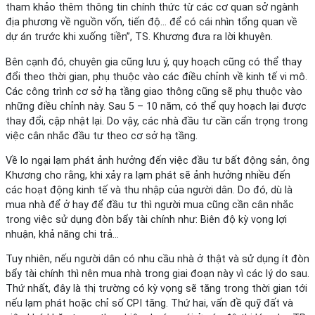
tham khảo thêm thông tin chính thức từ các cơ quan sở ngành
địa phương về nguồn vốn, tiến độ… để có cái nhìn tổng quan về
dự án trước khi xuống tiền”, TS. Khương đưa ra lời khuyên.
Bên cạnh đó, chuyên gia cũng lưu ý, quy hoạch cũng có thể thay
đổi theo thời gian, phụ thuộc vào các điều chỉnh về kinh tế vi mô.
Các công trình cơ sở hạ tầng giao thông cũng sẽ phụ thuộc vào
những điều chỉnh này. Sau 5 – 10 năm, có thể quy hoạch lại được
thay đổi, cập nhật lại. Do vậy, các nhà đầu tư cần cẩn trọng trong
việc cân nhắc đầu tư theo cơ sở hạ tầng.
Về lo ngại lạm phát ảnh hưởng đến việc đầu tư bất động sản, ông
Khương cho rằng, khi xảy ra lạm phát sẽ ảnh hưởng nhiều đến
các hoạt động kinh tế và thu nhập của người dân. Do đó, dù là
mua nhà để ở hay để đầu tư thì người mua cũng cần cân nhắc
trong việc sử dụng đòn bẩy tài chính như: Biên độ kỳ vọng lợi
nhuận, khả năng chi trả…
Tuy nhiên, nếu người dân có nhu cầu nhà ở thật và sử dụng ít đòn
bẩy tài chính thì nên mua nhà trong giai đoạn này vì các lý do sau.
Thứ nhất, đây là thị trường có kỳ vọng sẽ tăng trong thời gian tới
nếu lạm phát hoặc chỉ số CPI tăng. Thứ hai, vấn đề quỹ đất và