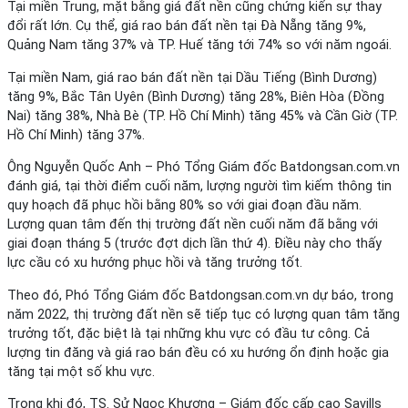
Tại miền Trung, mặt bằng giá đất nền cũng chứng kiến sự thay
đổi rất lớn. Cụ thể, giá rao bán đất nền tại Đà Nẵng tăng 9%,
Quảng Nam tăng 37% và TP. Huế tăng tới 74% so với năm ngoái.
Tại miền Nam, giá rao bán đất nền tại Dầu Tiếng (Bình Dương)
tăng 9%, Bắc Tân Uyên (Bình Dương) tăng 28%, Biên Hòa (Đồng
Nai) tăng 38%, Nhà Bè (TP. Hồ Chí Minh) tăng 45% và Cần Giờ (TP.
Hồ Chí Minh) tăng 37%.
Ông Nguyễn Quốc Anh – Phó Tổng Giám đốc Batdongsan.com.vn
đánh giá, tại thời điểm cuối năm, lượng người tìm kiếm thông tin
quy hoạch đã phục hồi bằng 80% so với giai đoạn đầu năm.
Lượng quan tâm đến thị trường đất nền cuối năm đã bằng với
giai đoạn tháng 5 (trước đợt dịch lần thứ 4). Điều này cho thấy
lực cầu có xu hướng phục hồi và tăng trưởng tốt.
Theo đó, Phó Tổng Giám đốc Batdongsan.com.vn dự báo, trong
năm 2022, thị trường đất nền sẽ tiếp tục có lượng quan tâm tăng
trưởng tốt, đặc biệt là tại những khu vực có đầu tư công. Cả
lượng tin đăng và giá rao bán đều có xu hướng ổn định hoặc gia
tăng tại một số khu vực.
Trong khi đó, TS. Sử Ngọc Khương – Giám đốc cấp cao Savills