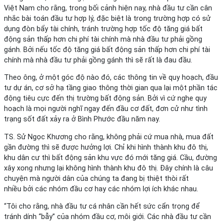
Việt Nam cho rằng, trong bối cảnh hiện nay, nhà đầu tư cần cân
nhắc bài toán đầu tư hợp lý, đặc biệt là trong trường hợp có sử
dụng đòn bẩy tài chính, tránh trường hợp tốc độ tăng giá bất
động sản thấp hơn chi phí tài chính mà nhà đầu tư phải gồng
gánh. Bởi nếu tốc độ tăng giá bất động sản thấp hơn chi phí tài
chính mà nhà đầu tư phải gồng gánh thì sẽ rất là đau đầu.
Theo ông, ở một góc độ nào đó, các thông tin về quy hoạch, đầu
tư dự án, cơ sở hạ tầng giao thông thời gian qua lại một phần tác
động tiêu cực đến thị trường bất động sản. Bởi vì cứ nghe quy
hoạch là mọi người nghĩ ngay đến đầu cơ đất, đơn cử như tình
trạng sốt đất xảy ra ở Bình Phước đầu năm nay.
TS. Sử Ngọc Khương cho rằng, không phải cứ mua nhà, mua đất
gần đường thì sẽ được hưởng lợi. Chỉ khi hình thành khu đô thị,
khu dân cư thì bất động sản khu vực đó mới tăng giá. Cầu, đường
xây xong nhưng lại không hình thành khu đô thị. Đây chính là câu
chuyện mà người dân của chúng ta đang bị thiệt thòi rất
nhiều bởi các nhóm đầu cơ hay các nhóm lợi ích khác nhau.
“Tôi cho rằng, nhà đầu tư cá nhân cần hết sức cẩn trọng để
tránh dính “bẫy” của nhóm đầu cơ, môi giới. Các nhà đầu tư cần