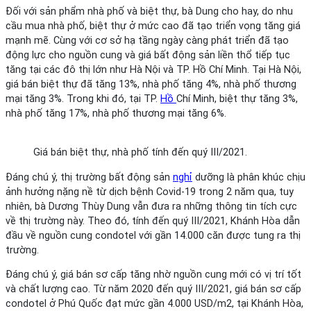
Đối với sản phẩm nhà phố và biệt thự, bà Dung cho hay, do nhu
cầu mua nhà phố, biệt thự ở mức cao đã tạo triển vọng tăng giá
mạnh mẽ. Cùng với cơ sở hạ tầng ngày càng phát triển đã tạo
động lực cho nguồn cung và giá bất động sản liền thổ ​​tiếp tục
tăng tại các đô thị lớn như Hà Nội và TP. Hồ Chí Minh. Tại Hà Nội,
giá bán biệt thự đã tăng 13%, nhà phố tăng 4%, nhà phố thương
mại tăng 3%. Trong khi đó, tại TP.
Hồ
Chí Minh, biệt thự tăng 3%,
nhà phố tăng 17%, nhà phố thương mại tăng 6%.
Giá bán biệt thự, nhà phố tính đến quý III/2021.
Đáng chú ý, thị trường bất động sản
nghỉ
dưỡng là phân khúc chịu
ảnh hưởng nặng nề từ dịch bệnh Covid-19 trong 2 năm qua, tuy
nhiên, bà Dương Thùy Dung vẫn đưa ra những thông tin tích cực
về thị trường này. Theo đó, tính đến quý III/2021, Khánh Hòa dẫn
đầu về nguồn cung condotel với gần 14.000 căn được tung ra thị
trường.
Đáng chú ý, giá bán sơ cấp tăng nhờ nguồn cung mới có vị trí tốt
và chất lượng cao. Từ năm 2020 đến quý III/2021, giá bán sơ cấp
condotel ở Phú Quốc đạt mức gần 4.000 USD/m2, tại Khánh Hòa,