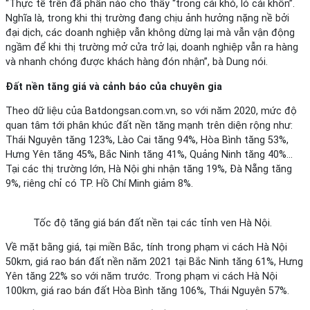
“Thực tế trên đã phần nào cho thấy “trong cái khó, ló cái khôn”.
Nghĩa là, trong khi thị trường đang chịu ảnh hưởng nặng nề bởi
đại dịch, các doanh nghiệp vẫn không dừng lại mà vẫn vận động
ngầm để khi thị trường mở cửa trở lại, doanh nghiệp vẫn ra hàng
và nhanh chóng được khách hàng đón nhận”, bà Dung nói.
Đất nền tăng giá và cảnh báo của chuyên gia
Theo dữ liệu của Batdongsan.com.vn, so với năm 2020, mức độ
quan tâm tới phân khúc đất nền tăng mạnh trên diện rộng như:
Thái Nguyên tăng 123%, Lào Cai tăng 94%, Hòa Bình tăng 53%,
Hưng Yên tăng 45%, Bắc Ninh tăng 41%, Quảng Ninh tăng 40%…
Tại các thị trường lớn, Hà Nội ghi nhận tăng 19%, Đà Nẵng tăng
9%, riêng chỉ có TP. Hồ Chí Minh giảm 8%.
Tốc độ tăng giá bán đất nền tại các tỉnh ven Hà Nội.
Về mặt bằng giá, tại miền Bắc, tính trong phạm vi cách Hà Nội
50km, giá rao bán đất nền năm 2021 tại Bắc Ninh tăng 61%, Hưng
Yên tăng 22% so với năm trước. Trong phạm vi cách Hà Nội
100km, giá rao bán đất Hòa Bình tăng 106%, Thái Nguyên 57%.