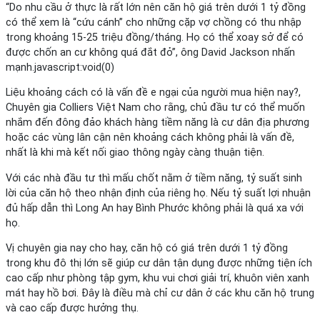
“Do nhu cầu ở thực là rất lớn nên căn hộ giá trên dưới 1 tỷ đồng
có thể xem là “cứu cánh” cho những cặp vợ chồng có thu nhập
trong khoảng 15-25 triệu đồng/tháng. Họ có thể xoay sở để có
được chốn an cư không quá đắt đỏ”, ông David Jackson nhấn
mạnh.javascript:void(0)
Liệu khoảng cách có là vấn đề e ngại của người mua hiện nay?,
Chuyên gia Colliers Việt Nam cho rằng, chủ đầu tư có thể muốn
nhắm đến đông đảo khách hàng tiềm năng là cư dân địa phương
hoặc các vùng lân cận nên khoảng cách không phải là vấn đề,
nhất là khi mà kết nối giao thông ngày càng thuận tiện.
Với các nhà đầu tư thì mấu chốt nằm ở tiềm năng, tỷ suất sinh
lời của căn hộ theo nhận định của riêng họ. Nếu tỷ suất lợi nhuận
đủ hấp dẫn thì Long An hay Bình Phước không phải là quá xa với
họ.
Vị chuyên gia nay cho hay, căn hộ có giá trên dưới 1 tỷ đồng
trong khu đô thị lớn sẽ giúp cư dân tận dụng được những tiện ích
cao cấp như phòng tập gym, khu vui chơi giải trí, khuôn viên xanh
mát hay hồ bơi. Đây là điều mà chỉ cư dân ở các khu căn hộ trung
và cao cấp được hưởng thụ.