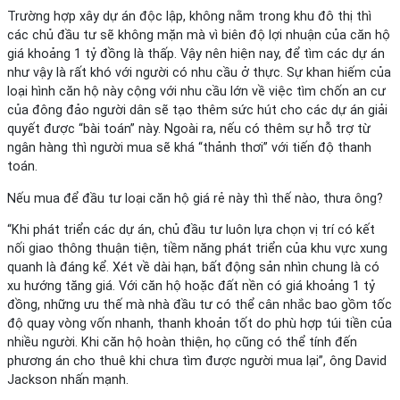
Trường hợp xây dự án độc lập, không nằm trong khu đô thị thì
các chủ đầu tư sẽ không mặn mà vì biên độ lợi nhuận của căn hộ
giá khoảng 1 tỷ đồng là thấp. Vậy nên hiện nay, để tìm các dự án
như vậy là rất khó với người có nhu cầu ở thực. Sự khan hiếm của
loại hình căn hộ này cộng với nhu cầu lớn về việc tìm chốn an cư
của đông đảo người dân sẽ tạo thêm sức hút cho các dự án giải
quyết được “bài toán” này. Ngoài ra, nếu có thêm sự hỗ trợ từ
ngân hàng thì người mua sẽ khá “thảnh thơi” với tiến độ thanh
toán.
Nếu mua để đầu tư loại căn hộ giá rẻ này thì thế nào, thưa ông?
“Khi phát triển các dự án, chủ đầu tư luôn lựa chọn vị trí có kết
nối giao thông thuận tiện, tiềm năng phát triển của khu vực xung
quanh là đáng kể. Xét về dài hạn, bất động sản nhìn chung là có
xu hướng tăng giá. Với căn hộ hoặc đất nền có giá khoảng 1 tỷ
đồng, những ưu thế mà nhà đầu tư có thể cân nhắc bao gồm tốc
độ quay vòng vốn nhanh, thanh khoản tốt do phù hợp túi tiền của
nhiều người. Khi căn hộ hoàn thiện, họ cũng có thể tính đến
phương án cho thuê khi chưa tìm được người mua lại”, ông David
Jackson nhấn mạnh.