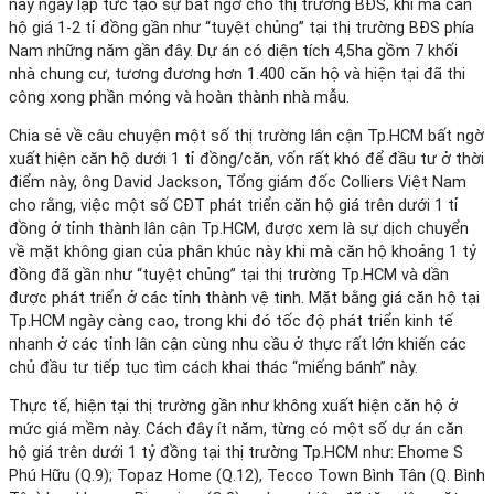
này ngay lập tức tạo sự bất ngờ cho thị trường BĐS, khi mà căn
hộ giá 1-2 tỉ đồng gần như “tuyệt chủng” tại thị trường BĐS phía
Nam những năm gần đây. Dự án có diện tích 4,5ha gồm 7 khối
nhà chung cư, tương đương hơn 1.400 căn hộ và hiện tại đã thi
công xong phần móng và hoàn thành nhà mẫu.
Chia sẻ về câu chuyện một số thị trường lân cận Tp.HCM bất ngờ
xuất hiện căn hộ dưới 1 tỉ đồng/căn, vốn rất khó để đầu tư ở thời
điểm này, ông David Jackson, Tổng giám đốc Colliers Việt Nam
cho rằng, việc một số CĐT phát triển căn hộ giá trên dưới 1 tỉ
đồng ở tỉnh thành lân cận Tp.HCM, được xem là sự dịch chuyển
về mặt không gian của phân khúc này khi mà căn hộ khoảng 1 tỷ
đồng đã gần như “tuyệt chủng” tại thị trường Tp.HCM và dần
được phát triển ở các tỉnh thành vệ tinh. Mặt bằng giá căn hộ tại
Tp.HCM ngày càng cao, trong khi đó tốc độ phát triển kinh tế
nhanh ở các tỉnh lân cận cùng nhu cầu ở thực rất lớn khiến các
chủ đầu tư tiếp tục tìm cách khai thác “miếng bánh” này.
Thực tế, hiện tại thị trường gần như không xuất hiện căn hộ ở
mức giá mềm này. Cách đây ít năm, từng có một số dự án căn
hộ giá trên dưới 1 tỷ đồng tại thị trường Tp.HCM như: Ehome S
Phú Hữu (Q.9); Topaz Home (Q.12), Tecco Town Bình Tân (Q. Bình