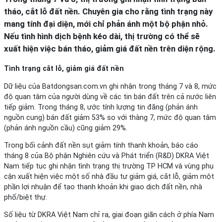
tháo, cắt lỗ đất nền. Chuyên gia cho rằng tình trạng này
mang tính đại diện, mới chỉ phản ánh một bộ phận nhỏ.
Nếu tình hình dịch bệnh kéo dài, thị trường có thể sẽ
xuất hiện việc bán tháo, giảm giá đất nền trên diện rộng.
Tình trạng cắt lỗ, giảm giá đất nền
Dữ liệu của Batdongsan.com.vn ghi nhận trong tháng 7 và 8, mức
độ quan tâm của người dùng về các tin bán đất trên cả nước liên
tiếp giảm. Trong tháng 8, ước tính lượng tin đăng (phản ánh
nguồn cung) bán đất giảm 53% so với thàng 7, mức độ quan tâm
(phản ánh nguồn cầu) cũng giảm 29%.
Trong bối cảnh đất nền sụt giảm tính thanh khoản, báo cáo
tháng 8 của Bộ phận Nghiên cứu và Phát triển (R&D) DKRA Việt
Nam tiếp tục ghi nhận tình trạng thị trường TP HCM và vùng phụ
cận xuất hiện việc một số nhà đầu tư giảm giá, cắt lỗ, giảm một
phần lợi nhuận để tạo thanh khoản khi giao dịch đất nền, nhà
phố/biệt thự.
Số liệu từ DKRA Việt Nam chỉ ra, giai đoạn giãn cách ở phía Nam