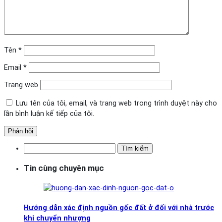
Tên
*
Email
*
Trang web
Lưu tên của tôi, email, và trang web trong trình duyệt này cho
lần bình luận kế tiếp của tôi.
Tìm
kiếm
Tin cùng chuyên mục
cho:
Hướng dẫn xác định nguồn gốc đất ở đối với nhà trước
khi chuyển nhượng