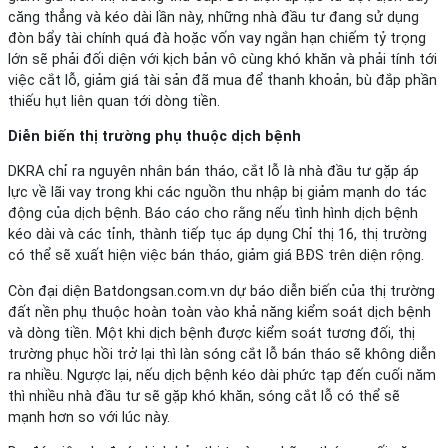
căng thẳng và kéo dài lần này, những nhà đầu tư đang sử dụng
đòn bẩy tài chính quá đà hoặc vốn vay ngắn hạn chiếm tỷ trọng
lớn sẽ phải đối diện với kịch bản vô cùng khó khăn và phải tính tới
việc cắt lỗ, giảm giá tài sản đã mua để thanh khoản, bù đắp phần
thiếu hụt liên quan tới dòng tiền.
Diễn biến thị trường phụ thuộc dịch bệnh
DKRA chỉ ra nguyên nhân bán tháo, cắt lỗ là nhà đầu tư gặp áp
lực về lãi vay trong khi các nguồn thu nhập bị giảm mạnh do tác
động của dịch bệnh. Báo cáo cho rằng nếu tình hình dịch bệnh
kéo dài và các tỉnh, thành tiếp tục áp dụng Chỉ thị 16, thị trường
có thể sẽ xuất hiện việc bán tháo, giảm giá BĐS trên diện rộng.
Còn đại diện Batdongsan.com.vn dự báo diễn biến của thị trường
đất nền phụ thuộc hoàn toàn vào khả năng kiểm soát dịch bệnh
và dòng tiền. Một khi dịch bệnh được kiểm soát tương đối, thị
trường phục hồi trở lại thì làn sóng cắt lỗ bán tháo sẽ không diễn
ra nhiều. Ngược lại, nếu dịch bệnh kéo dài phức tạp đến cuối năm
thì nhiều nhà đầu tư sẽ gặp khó khăn, sóng cắt lỗ có thể sẽ
mạnh hơn so với lúc này.