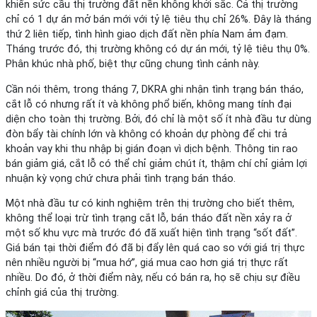
khiến sức cầu thị trường đất nền không khởi sắc. Cả thị trường
chỉ có 1 dự án mở bán mới với tỷ lệ tiêu thụ chỉ 26%. Đây là tháng
thứ 2 liên tiếp, tình hình giao dịch đất nền phía Nam ảm đạm.
Tháng trước đó, thị trường không có dự án mới, tỷ lệ tiêu thụ 0%.
Phân khúc nhà phố, biệt thự cũng chung tình cảnh này.
Cần nói thêm, trong tháng 7, DKRA ghi nhận tình trạng bán tháo,
cắt lỗ có nhưng rất ít và không phổ biến, không mang tính đại
diện cho toàn thị trường. Bởi, đó chỉ là một số ít nhà đầu tư dùng
đòn bẩy tài chính lớn và không có khoản dự phòng để chi trả
khoản vay khi thu nhập bị gián đoạn vì dịch bệnh. Thông tin rao
bán giảm giá, cắt lỗ có thể chỉ giảm chút ít, thậm chí chỉ giảm lợi
nhuận kỳ vọng chứ chưa phải tình trạng bán tháo.
Một nhà đầu tư có kinh nghiệm trên thị trường cho biết thêm,
không thể loại trừ tình trạng cắt lỗ, bán tháo đất nền xảy ra ở
một số khu vực mà trước đó đã xuất hiện tình trạng “sốt đất”.
Giá bán tại thời điểm đó đã bị đẩy lên quá cao so với giá trị thực
nên nhiều người bị “mua hớ”, giá mua cao hơn giá trị thực rất
nhiều. Do đó, ở thời điểm này, nếu có bán ra, họ sẽ chịu sự điều
chỉnh giá của thị trường.