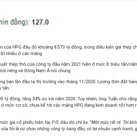
ận của HPG đâu đó khoảng 8.573 tỷ đồng, trong điều kiện giá thép c
rất nhiều ở các mảng.
uất thép thô của công ty đầu năm 2021 hiện ở mức 8 triệu tấn/năm, 
 nói riêng và Đông Nam Á nói chung.
g bán lần đầu ra thị trường vào tháng 11/2020. Lượng đơn đặt hàn
 tấn.
 tỷ đồng, tăng 34% so với năm 2020. Tuy nhiên, ông Tuấn cho rằng
 ở mức cơ sở, chưa kể tới các mảng HPG đang kinh doanh tốt hơn rấ
ức giá cổ phiếu hiện tại, P/E đâu đó chỉ 6x. “
Một mức rất rẻ. Tôi khô
ủa tôi là cứ chọn những công ty hàng đầu, có lợi nhuận cạnh tranh, gi