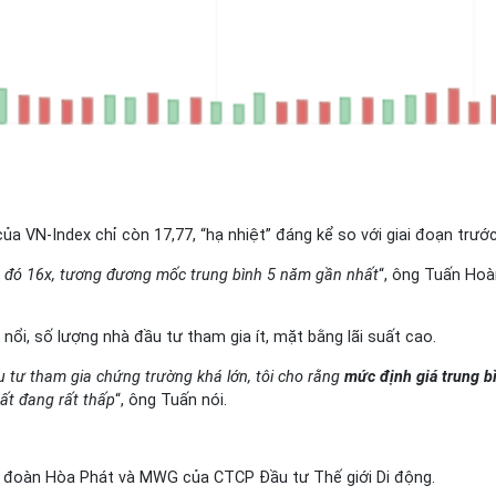
của VN-Index chỉ còn 17,77, “hạ nhiệt” đáng kể so với giai đoạn trướ
âu đó 16x, tương đương mốc trung bình 5 năm gần nhất
“, ông Tuấn Ho
ổi, số lượng nhà đầu tư tham gia ít, mặt bằng lãi suất cao.
ầu tư tham gia chứng trường khá lớn, tôi cho rằng
mức định giá trung b
uất đang rất thấp
“, ông Tuấn nói.
ẻ
 đoàn Hòa Phát và MWG của CTCP Đầu tư Thế giới Di động.