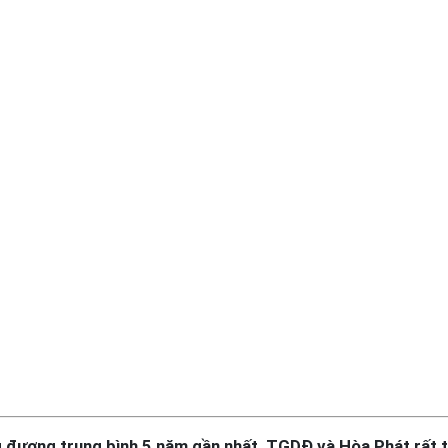
g đương trung bình 5 năm gần nhất, TGDĐ và Hòa Phát rất 