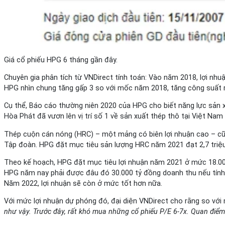
Giá cổ phiếu HPG 6 tháng gần đây.
Chuyên gia phân tích từ VNDirect tính toán: Vào năm 2018, lợi nhu
HPG nhìn chung tăng gấp 3 so với mốc năm 2018, tăng công suất 
Cụ thể, Báo cáo thường niên 2020 của HPG cho biết năng lực sản x
Hòa Phát đã vươn lên vị trí số 1 về sản xuất thép thô tại Việt Nam
Thép cuộn cán nóng (HRC) – một mảng có biên lợi nhuận cao – cũn
Tập đoàn. HPG đặt mục tiêu sản lượng HRC năm 2021 đạt 2,7 triệu
Theo kế hoạch, HPG đặt mục tiêu lợi nhuận năm 2021 ở mức 18.000
HPG năm nay phải được đâu đó 30.000 tỷ đồng doanh thu nếu tính
Năm 2022, lợi nhuận sẽ còn ở mức tốt hơn nữa.
Với mức lợi nhuận dự phóng đó, đại diện VNDirect cho rằng so với m
như vậy. Trước đây, rất khó mua những cổ phiếu P/E 6-7x. Quan điểm c