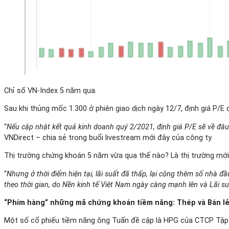
Chỉ số VN-Index 5 năm qua.
Sau khi thủng mốc 1.300 ở phiên giao dịch ngày 12/7, định giá P/E 
“
Nếu cập nhật kết quả kinh doanh quý 2/2021, định giá P/E sẽ về đ
VNDirect – chia sẻ trong buổi livestream mới đây của công ty.
Thị trường chứng khoán 5 năm vừa qua thế nào? Là thị trường mới n
“
Nhưng ở thời điểm hiện tại, lãi suất đã thấp, lại cộng thêm số nhà đ
theo thời gian, do Nền kinh tế Việt Nam ngày càng mạnh lên và Lãi s
“Phím hàng” những mã chứng khoán tiềm năng: Thép và Bán l
Một số cổ phiếu tiềm năng ông Tuấn đề cập là HPG của CTCP Tập