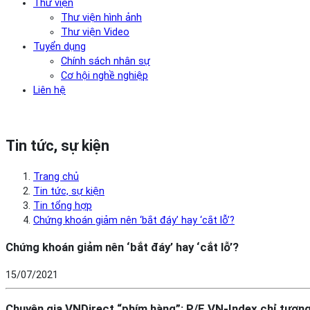
Thư viện
Thư viện hình ảnh
Thư viện Video
Tuyển dụng
Chính sách nhân sự
Cơ hội nghề nghiệp
Liên hệ
Tin tức, sự kiện
Trang chủ
Tin tức, sự kiện
Tin tổng hợp
Chứng khoán giảm nên ‘bắt đáy’ hay ‘cắt lỗ’?
Chứng khoán giảm nên ‘bắt đáy’ hay ‘cắt lỗ’?
15/07/2021
Chuyên gia VNDirect “phím hàng”: P/E VN-Index chỉ tươn