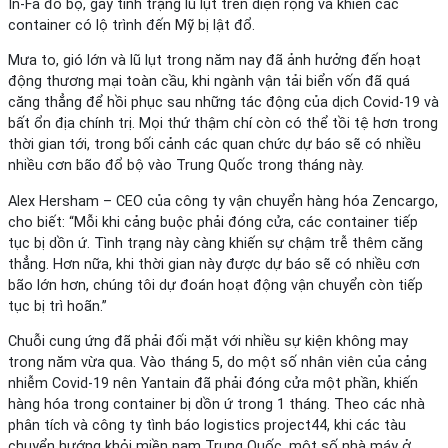
In-Fa đổ bộ, gây tình trạng lũ lụt trên diện rộng và khiến các
container có lộ trình đến Mỹ bị lật đổ.
Mưa to, gió lớn và lũ lụt trong năm nay đã ảnh hưởng đến hoạt
động thương mại toàn cầu, khi ngành vận tải biển vốn đã quá
căng thẳng để hồi phục sau những tác động của dịch Covid-19 và
bất ổn địa chính trị. Mọi thứ thậm chí còn có thể tồi tệ hơn trong
thời gian tới, trong bối cảnh các quan chức dự báo sẽ có nhiều
nhiều cơn bão đổ bộ vào Trung Quốc trong tháng này.
Alex Hersham – CEO của công ty vận chuyển hàng hóa Zencargo,
cho biết: “Mỗi khi cảng buộc phải đóng cửa, các container tiếp
tục bị dồn ứ. Tình trạng này càng khiến sự chậm trễ thêm căng
thẳng. Hơn nữa, khi thời gian này được dự báo sẽ có nhiều cơn
bão lớn hơn, chúng tôi dự đoán hoạt động vận chuyển còn tiếp
tục bị trì hoãn.”
Chuỗi cung ứng đã phải đối mặt với nhiều sự kiện không may
trong năm vừa qua. Vào tháng 5, do một số nhân viên của cảng
nhiễm Covid-19 nên Yantain đã phải đóng cửa một phần, khiến
hàng hóa trong container bị dồn ứ trong 1 tháng. Theo các nhà
phân tích và công ty tình báo logistics project44, khi các tàu
chuyển hướng khỏi miền nam Trung Quốc, một số nhà máy ở