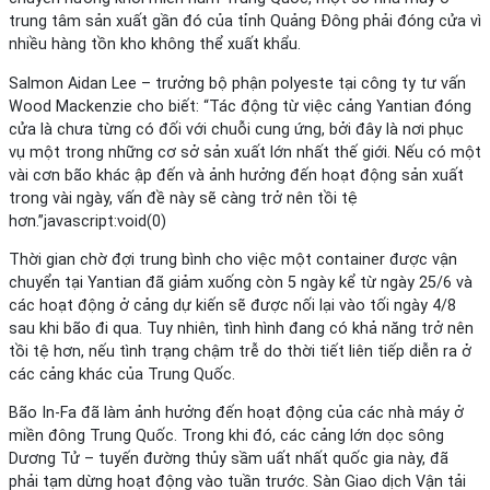
trung tâm sản xuất gần đó của tỉnh Quảng Đông phải đóng cửa vì
nhiều hàng tồn kho không thể xuất khẩu.
Salmon Aidan Lee – trưởng bộ phận polyeste tại công ty tư vấn
Wood Mackenzie cho biết: “Tác động từ việc cảng Yantian đóng
cửa là chưa từng có đối với chuỗi cung ứng, bởi đây là nơi phục
vụ một trong những cơ sở sản xuất lớn nhất thế giới. Nếu có một
vài cơn bão khác ập đến và ảnh hưởng đến hoạt động sản xuất
trong vài ngày, vấn đề này sẽ càng trở nên tồi tệ
hơn.”javascript:void(0)
Thời gian chờ đợi trung bình cho việc một container được vận
chuyển tại Yantian đã giảm xuống còn 5 ngày kể từ ngày 25/6 và
các hoạt động ở cảng dự kiến sẽ được nối lại vào tối ngày 4/8
sau khi bão đi qua. Tuy nhiên, tình hình đang có khả năng trở nên
tồi tệ hơn, nếu tình trạng chậm trễ do thời tiết liên tiếp diễn ra ở
các cảng khác của Trung Quốc.
Bão In-Fa đã làm ảnh hưởng đến hoạt động của các nhà máy ở
miền đông Trung Quốc. Trong khi đó, các cảng lớn dọc sông
Dương Tử – tuyến đường thủy sầm uất nhất quốc gia này, đã
phải tạm dừng hoạt động vào tuần trước. Sàn Giao dịch Vận tải