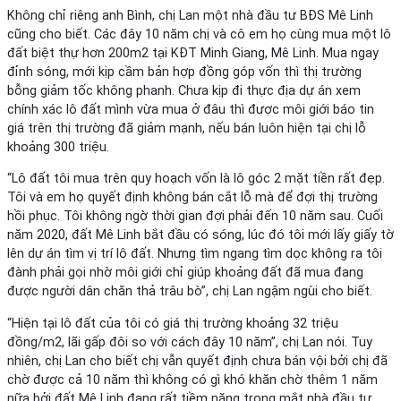
Không chỉ riêng anh Bình, chị Lan một nhà đầu tư BĐS Mê Linh
cũng cho biết. Các đây 10 năm chị và cô em họ cùng mua một lô
đất biệt thự hơn 200m2 tại KĐT Minh Giang, Mê Linh. Mua ngay
đỉnh sóng, mới kịp cầm bản hợp đồng góp vốn thì thị trường
bỗng giảm tốc không phanh. Chưa kịp đi thực địa dự án xem
chính xác lô đất mình vừa mua ở đâu thì được môi giới báo tin
giá trên thị trường đã giảm mạnh, nếu bán luôn hiện tại chị lỗ
khoảng 300 triệu.
“Lô đất tôi mua trên quy hoạch vốn là lô góc 2 mặt tiền rất đẹp.
Tôi và em họ quyết định không bán cắt lỗ mà để đợi thị trường
hồi phục. Tôi không ngờ thời gian đợi phải đến 10 năm sau. Cuối
năm 2020, đất Mê Linh bắt đầu có sóng, lúc đó tôi mới lấy giấy tờ
lên dự án tìm vị trí lô đất. Nhưng tìm ngang tìm dọc không ra tôi
đành phải gọi nhờ môi giới chỉ giúp khoảng đất đã mua đang
được người dân chăn thả trâu bò”, chị Lan ngậm ngùi cho biết.
“Hiện tại lô đất của tôi có giá thị trường khoảng 32 triệu
đồng/m2, lãi gấp đôi so với cách đây 10 năm”, chị Lan nói. Tuy
nhiên, chị Lan cho biết chị vẫn quyết định chưa bán vội bởi chị đã
chờ được cả 10 năm thì không có gì khó khăn chờ thêm 1 năm
nữa bởi đất Mê Linh đang rất tiềm năng trong mắt nhà đầu tư.