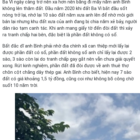
Ba Vì ngày càng trở nên xa hơn nên bẵng đi mấy năm anh Bình
không lên thăm đất. Đầu năm 2020 khi đất Ba Vì bắt đầu sốt
nóng trở lại, nhớ lại 10 sào đất năm xưa anh lên để nhờ môi giới
bán lại nhưng khu đất xưa của anh đang bị chia năm xẻ bảy, người
dân rào tạm canh tác. Khi anh mang giấy tờ đến đòi đất thì xảy
ra tranh chấp hai bên, đặc biệt là phần đất không có sổ.
Bất đắc dĩ anh Bình phải nhờ địa chính xã can thiệp mới lấy lại
được phần đất có sổ, phần đất không sổ anh chỉ lấy lại được 2
sào, 3 sào còn lại do tranh chấp gay gắt nên vẫn chưa giải quyết
xong. Rút kinh nghiệm, phần đất đã đòi được về anh thuê thợ
chôn cột chằng dây thép gai. Anh Bình cho biết, hiện nay 7 sào
đất có giá khoảng 1,5 tỷ đồng, cũng coi như không bõ công chờ
suốt 10 năm trời.