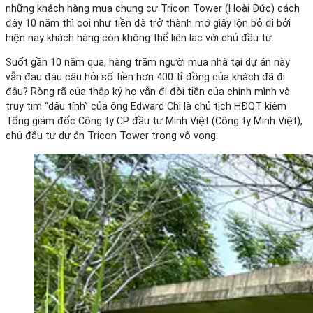
những khách hàng mua chung cư Tricon Tower (Hoài Đức) cách
đây 10 năm thì coi như tiền đã trở thành mớ giấy lộn bỏ đi bởi
hiện nay khách hàng còn không thể liên lạc với chủ đầu tư.
Suốt gần 10 năm qua, hàng trăm người mua nhà tại dự án này
vẫn đau đáu câu hỏi số tiền hơn 400 tỉ đồng của khách đã đi
đâu? Ròng rã của thập kỷ họ vẫn đi đòi tiền của chính mình và
truy tìm “dấu tính” của ông Edward Chi là chủ tịch HĐQT kiêm
Tổng giám đốc Công ty CP đầu tư Minh Việt (Công ty Minh Việt),
chủ đầu tư dự án Tricon Tower trong vô vọng.