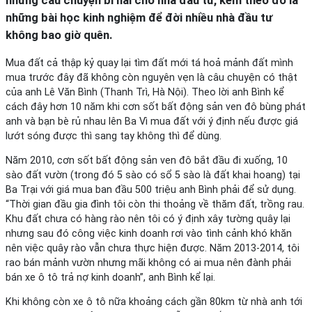
những bài học kinh nghiệm để đời nhiều nhà đầu tư
không bao giờ quên.
Mua đất cả thập kỷ quay lại tìm đất mới tá hoả mảnh đất mình
mua trước đây đã không còn nguyên vẹn là câu chuyện có thật
của anh Lê Văn Bình (Thanh Trì, Hà Nội). Theo lời anh Bình kể
cách đây hơn 10 năm khi cơn sốt bất động sản ven đô bùng phát
anh và bạn bè rủ nhau lên Ba Vì mua đất với ý định nếu được giá
lướt sóng được thì sang tay không thì để dùng.
Năm 2010, cơn sốt bất động sản ven đô bắt đầu đi xuống, 10
sào đất vườn (trong đó 5 sào có sổ 5 sào là đất khai hoang) tại
Ba Trại với giá mua ban đầu 500 triệu anh Bình phải để sử dụng.
“Thời gian đầu gia đình tôi còn thi thoảng về thăm đất, trồng rau.
Khu đất chưa có hàng rào nên tôi có ý định xây tường quây lại
nhưng sau đó công việc kinh doanh rơi vào tình cảnh khó khăn
nên việc quây rào vẫn chưa thực hiện được. Năm 2013-2014, tôi
rao bán mảnh vườn nhưng mãi không có ai mua nên đành phải
bán xe ô tô trả nợ kinh doanh”, anh Bình kể lại.
Khi không còn xe ô tô nữa khoảng cách gần 80km từ nhà anh tới