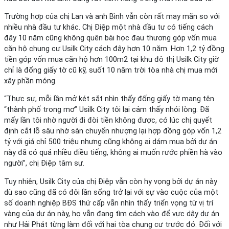
Trường hợp của chị Lan và anh Bình vẫn còn rất may mắn so với
nhiều nhà đầu tư khác. Chị Điệp một nhà đầu tư có tiếng cách
đây 10 năm cũng không quên bài học đau thương góp vốn mua
căn hộ chung cư Usilk City cách đây hơn 10 năm. Hơn 1,2 tỷ đồng
tiền góp vốn mua căn hộ hơn 100m2 tại khu đô thị Usilk City giờ
chỉ là đống giấy tờ cũ kỹ, suốt 10 năm trời tòa nhà chị mua mới
xây phần móng.
“Thực sự, mỗi lần mở két sắt nhìn thấy đống giấy tờ mang tên
“thành phố trong mơ” Usilk City tôi lại cảm thấy nhói lòng. Đã
mấy lần tôi nhờ người đi đòi tiền không được, có lúc chị quyết
định cắt lỗ sâu nhờ sàn chuyển nhượng lại hợp đồng góp vốn 1,2
tỷ với giá chỉ 500 triệu nhưng cũng không ai dám mua bởi dự án
này đã có quá nhiều điều tiếng, không ai muốn rước phiền hà vào
người”, chị Điệp tâm sự.
Tuy nhiên, Usilk City của chị Điệp vẫn còn hy vọng bởi dự án này
dù sao cũng đã có đôi lần sống trở lại với sự vào cuộc của một
số doanh nghiệp BĐS thứ cấp vẫn nhìn thấy triển vọng từ vị trí
vàng của dự án này, họ vẫn đang tìm cách vào để vực dậy dự án
như Hải Phát từng làm đối với hai tòa chung cư trước đó. Đối với