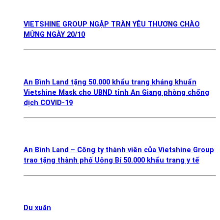
VIETSHINE GROUP NGẬP TRÀN YÊU THƯƠNG CHÀO
MỪNG NGÀY 20/10
An Bình Land tặng 50.000 khẩu trang kháng khuẩn
Vietshine Mask cho UBND tỉnh An Giang phòng chống
dịch COVID-19
An Bình Land – Công ty thành viên của Vietshine Group
trao tặng thành phố Uông Bí 50.000 khẩu trang y tế
Du xuân