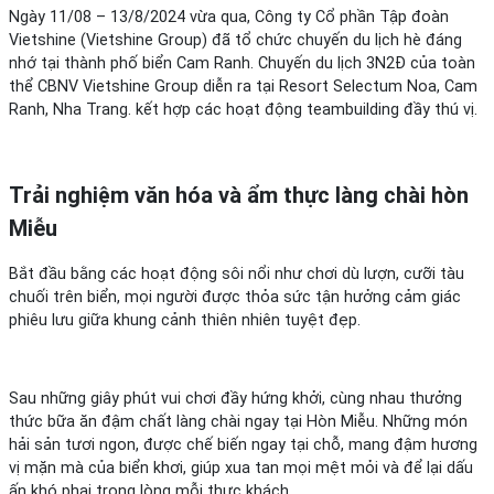
Ngày 11/08 – 13/8/2024 vừa qua, Công ty Cổ phần Tập đoàn
Vietshine (Vietshine Group) đã tổ chức chuyến du lịch hè đáng
nhớ tại thành phố biển Cam Ranh. Chuyến du lịch 3N2Đ của toàn
thể CBNV Vietshine Group diễn ra tại Resort Selectum Noa, Cam
Ranh, Nha Trang. kết hợp các hoạt động teambuilding đầy thú vị.
Trải nghiệm văn hóa và ẩm thực làng chài hòn
Miễu
Bắt đầu bằng các hoạt động sôi nổi như chơi dù lượn, cưỡi tàu
chuối trên biển, mọi người được thỏa sức tận hưởng cảm giác
phiêu lưu giữa khung cảnh thiên nhiên tuyệt đẹp.
Sau những giây phút vui chơi đầy hứng khởi, cùng nhau thưởng
thức bữa ăn đậm chất làng chài ngay tại Hòn Miễu. Những món
hải sản tươi ngon, được chế biến ngay tại chỗ, mang đậm hương
vị mặn mà của biển khơi, giúp xua tan mọi mệt mỏi và để lại dấu
ấn khó phai trong lòng mỗi thực khách.