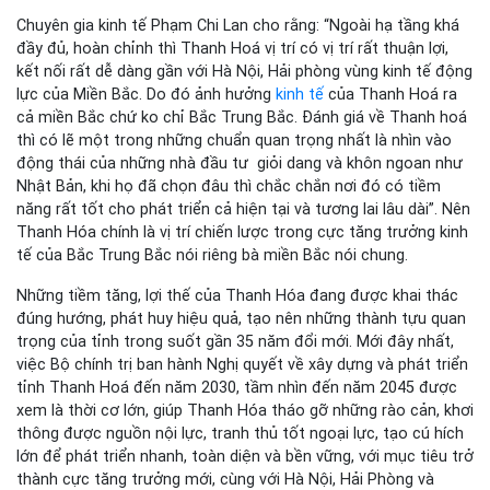
Chuyên gia kinh tế Phạm Chi Lan cho rằng: “Ngoài hạ tầng khá
đầy đủ, hoàn chỉnh thì Thanh Hoá vị trí có vị trí rất thuận lợi,
kết nối rất dễ dàng gần với Hà Nội, Hải phòng vùng kinh tế động
lực của Miền Bắc. Do đó ảnh hưởng
kinh tế
của Thanh Hoá ra
cả miền Bắc chứ ko chỉ Bắc Trung Bắc. Đánh giá về Thanh hoá
thì có lẽ một trong những chuẩn quan trọng nhất là nhìn vào
động thái của những nhà đầu tư giỏi dang và khôn ngoan như
Nhật Bản, khi họ đã chọn đâu thì chắc chắn nơi đó có tiềm
năng rất tốt cho phát triển cả hiện tại và tương lai lâu dài”. Nên
Thanh Hóa chính là vị trí chiến lược trong cực tăng trưởng kinh
tế của Bắc Trung Bắc nói riêng bà miền Bắc nói chung.
Những tiềm tăng, lợi thế của Thanh Hóa đang được khai thác
đúng hướng, phát huy hiệu quả, tạo nên những thành tựu quan
trọng của tỉnh trong suốt gần 35 năm đổi mới. Mới đây nhất,
việc Bộ chính trị ban hành Nghị quyết về xây dựng và phát triển
tỉnh Thanh Hoá đến năm 2030, tầm nhìn đến năm 2045 được
xem là thời cơ lớn, giúp Thanh Hóa tháo gỡ những rào cản, khơi
thông được nguồn nội lực, tranh thủ tốt ngoại lực, tạo cú hích
lớn để phát triển nhanh, toàn diện và bền vững, với mục tiêu trở
thành cực tăng trưởng mới, cùng với Hà Nội, Hải Phòng và