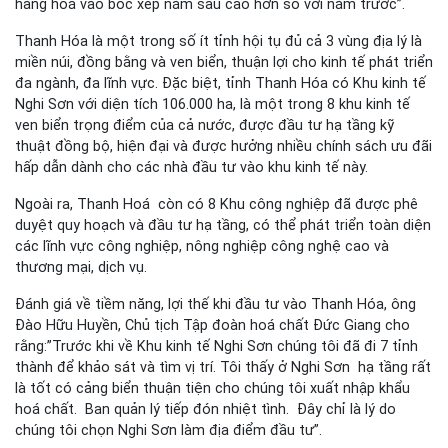
hàng hoá vào bốc xếp năm sau cao hơn so với năm trước”.
Thanh Hóa là một trong số ít tỉnh hội tụ đủ cả 3 vùng địa lý là
miền núi, đồng bằng và ven biển, thuận lợi cho kinh tế phát triển
đa ngành, đa lĩnh vực. Đặc biệt, tỉnh Thanh Hóa có Khu kinh tế
Nghi Sơn với diện tích 106.000 ha, là một trong 8 khu kinh tế
ven biển trọng điểm của cả nước, được đầu tư hạ tầng kỹ
thuật đồng bộ, hiện đại và được hưởng nhiều chính sách ưu đãi
hấp dẫn dành cho các nhà đầu tư vào khu kinh tế này.
Ngoài ra, Thanh Hoá còn có 8 Khu công nghiệp đã được phê
duyệt quy hoạch và đầu tư hạ tầng, có thể phát triển toàn diện
các lĩnh vực công nghiệp, nông nghiệp công nghệ cao và
thương mại, dịch vụ.
Đánh giá về tiềm năng, lợi thế khi đầu tư vào Thanh Hóa, ông
Đào Hữu Huyền, Chủ tịch Tập đoàn hoá chất Đức Giang cho
rằng:”Trước khi về Khu kinh tế Nghi Sơn chúng tôi đã đi 7 tỉnh
thành để khảo sát và tìm vị trí. Tôi thấy ở Nghi Sơn hạ tầng rất
là tốt có cảng biển thuận tiện cho chúng tôi xuất nhập khẩu
hoá chất. Ban quản lý tiếp đón nhiệt tình. Đây chỉ là lý do
chúng tôi chọn Nghi Sơn làm địa điểm đầu tư”.