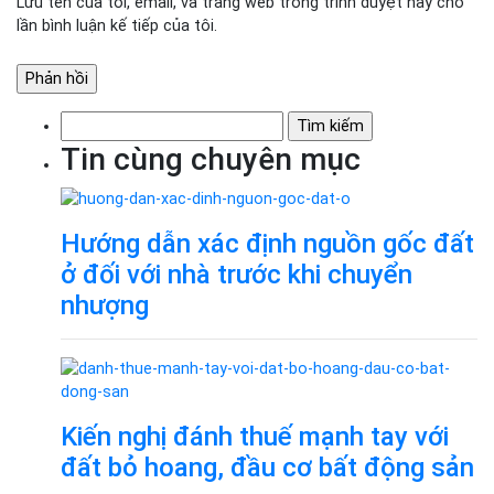
Lưu tên của tôi, email, và trang web trong trình duyệt này cho
lần bình luận kế tiếp của tôi.
Tìm
kiếm
Tin cùng chuyên mục
cho:
Hướng dẫn xác định nguồn gốc đất
ở đối với nhà trước khi chuyển
nhượng
Kiến nghị đánh thuế mạnh tay với
đất bỏ hoang, đầu cơ bất động sản