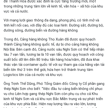
để Thanh Hóa được xác định là cực tăng trưởng mới, một
trong những trung tâm lớn về kinh tế, văn hóa – xã hội của khu
vực và cả nước.
Với mạng lưới giao thông đa dạng, phong phú, có tính mở và
tính kết nối cao, với đầy đủ các loại hình: Đường sắt, đường bộ,
đường sông, đường biển và đường hàng không.
Trong đó, Cảng hàng không Thọ Xuân đã được quy hoạch
thành Cảng hàng không quốc tế, dự bị cho cảng hàng không
Nội Bài. Bên cạnh đó, Cảng nước sâu Nghi Sơn có thể tiếp nhận
tàu 7 vạn tấn, tương lai là 10 vạn tấn, được quy hoạch với công
suất bốc dỡ lên đến 80 triệu tấn hàng hóa/năm, đã đưa khai
thác vận tải container quốc tế với sự tham gia của hãng vận tải
biển lớn thứ 3 trên thế giới, hứa hẹn trở thành trung tâm
Logistics lớn của cả nước và khu vực.
Ông Trịnh Thế Dũng, Phó Tổng Giám đốc Công ty Cổ phần gang
thép Nghi Sơn cho biết: “Việc đầu tư cảng biển không chỉ phục
vụ cho Liên hợp gang thép Nghi Sơn còn phụ cụ cho cả Khu
kinh tế Nghi Sơn và cả khu vực Bắc Miền trung và sự phát triển
của khu vực phía Bắc. Hiện nay lượng tàu ra vào lớn, lượng