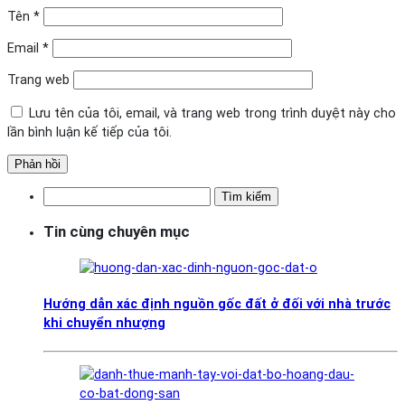
Tên
*
Email
*
Trang web
Lưu tên của tôi, email, và trang web trong trình duyệt này cho
lần bình luận kế tiếp của tôi.
Tìm
kiếm
Tin cùng chuyên mục
cho:
Hướng dẫn xác định nguồn gốc đất ở đối với nhà trước
khi chuyển nhượng