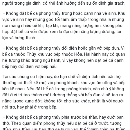
người trong gia đình, có thể ảnh hưởng đến sự ổn định gia trạch.
– Không đặt bể cá phong thủy trong hoặc cạnh nhà vệ sinh. Khu
vực vệ sinh hay những góc tối tăm, ẩm thấp trong nhà là những
nơi mang nhiều uế khí, tạp khí, mang năng lượng âm, không phù
hợp đặt bể cá vốn được xem là đại diện năng lượng dương, tài
lộc và hưng thịnh.
– Không đặt bể cá phong thủy đối diện hoặc gần với bếp đun. Vì
bể cá thuộc Thủy, khu vực bếp thuộc Hỏa. Hai hành này có quan
hệ tương khắc trong ngũ hành, vì vậy không nên đặt bể cá cạnh
bếp hay đối diện với bếp nấu.
Tại các chung cư hiện nay, do hạn chế về diện tích nên căn hộ
thường có thiết kế mở, với phòng khách, khu vực ăn uống và bếp
liền kề nhau. Nếu đặt bể cá trong phòng khách, cần chú ý không
đặt ở vị trí tạo thành một đường thẳng với bếp đun vì sẽ tạo ra
năng lượng xung đột, không tốt cho sức khỏe, nhất là với người
nội trợ, hay phải ở trong bếp.
– Không đặt bể cá phong thủy phía trước bệ thần, hay dưới ban
thờ. Theo quan điểm phong thủy, nếu đặt bể cá ở trước tượng
thần, như thần Tài, ban thờ sẽ bị rơi vào thế “chính thần hạ thủy”.