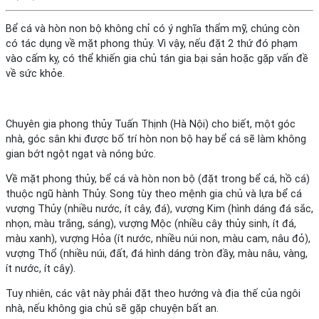
Bể cá và hòn non bộ không chỉ có ý nghĩa thẩm mỹ, chúng còn
có tác dụng về mặt phong thủy. Vì vậy, nếu đặt 2 thứ đó phạm
vào cấm kỵ, có thể khiến gia chủ tán gia bại sản hoặc gặp vấn đề
về sức khỏe.
Chuyên gia phong thủy Tuấn Thịnh (Hà Nội) cho biết, một góc
nhà, góc sân khi được bố trí hòn non bộ hay bể cá sẽ làm không
gian bớt ngột ngạt và nóng bức.
Về mặt phong thủy, bể cá và hòn non bộ (đặt trong bể cá, hồ cá)
thuộc ngũ hành Thủy. Song tùy theo mệnh gia chủ và lựa bể cá
vượng Thủy (nhiều nước, ít cây, đá), vượng Kim (hình dáng đá sắc,
nhọn, màu trắng, sáng), vượng Mộc (nhiều cây thủy sinh, ít đá,
màu xanh), vượng Hỏa (ít nước, nhiều núi non, màu cam, nâu đỏ),
vượng Thổ (nhiều núi, đất, đá hình dáng tròn đầy, màu nâu, vàng,
ít nước, ít cây).
Tuy nhiên, các vật này phải đặt theo hướng và địa thế của ngôi
nhà, nếu không gia chủ sẽ gặp chuyện bất an.