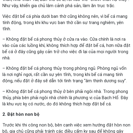
Như vậy, khiến gia chủ lâm cảnh phá sản, làm ăn trục trặc.
Việc đặt bể cá phía dưới ban thờ cũng không nên, vì bể cá mang
tính động, trong khi khu vực ban thờ cần sự trang nghiêm, yên
tĩnh.
– Không đặt bể cá phong thủy ở cửa ra vào. Cửa chính là nơi ra
vào của các luồng khí, không thích hợp để đặt bể cá, hơn nữa đặt
bể cá ở đây cũng gây cản trở cho việc đi lại của mọi người trong
nhà.
– Không đặt bể cá phong thủy trong phòng ngủ. Phòng ngủ vốn
là nơi nghỉ ngơi, rất cần sự yên tĩnh, trong khi bể cá mang tính
động, nếu đặt ở đây sẽ dẫn tới tình trạng “âm thịnh dương suy”.
– Không đặt bể cá phong thủy ở bên phải ngôi nhà. Trong phong
thủy, phía bên phải ngôi nhà chính là phương vị của Bạch Hổ. Đây
là khu vực kỵ có nước, do đó không thích hợp đặt bể cá.
2. Đặt hòn non bộ
Trước khi thi công non bộ, bên cạnh việc xem hướng đặt hòn non
bộ, gia chủ cũng phải tránh các điều cấm kỵ sau để không gây