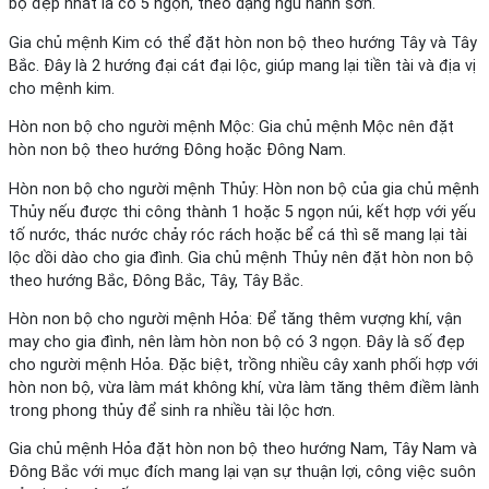
bộ đẹp nhất là có 5 ngọn, theo dạng ngũ hành sơn.
Gia chủ mệnh Kim có thể đặt hòn non bộ theo hướng Tây và Tây
Bắc. Đây là 2 hướng đại cát đại lộc, giúp mang lại tiền tài và địa vị
cho mệnh kim.
Hòn non bộ cho người mệnh Mộc: Gia chủ mệnh Mộc nên đặt
hòn non bộ theo hướng Đông hoặc Đông Nam.
Hòn non bộ cho người mệnh Thủy: Hòn non bộ của gia chủ mệnh
Thủy nếu được thi công thành 1 hoặc 5 ngọn núi, kết hợp với yếu
tố nước, thác nước chảy róc rách hoặc bể cá thì sẽ mang lại tài
lộc dồi dào cho gia đình. Gia chủ mệnh Thủy nên đặt hòn non bộ
theo hướng Bắc, Đông Bắc, Tây, Tây Bắc.
Hòn non bộ cho người mệnh Hỏa: Để tăng thêm vượng khí, vận
may cho gia đình, nên làm hòn non bộ có 3 ngọn. Đây là số đẹp
cho người mệnh Hỏa. Đặc biệt, trồng nhiều cây xanh phối hợp với
hòn non bộ, vừa làm mát không khí, vừa làm tăng thêm điềm lành
trong phong thủy để sinh ra nhiều tài lộc hơn.
Gia chủ mệnh Hỏa đặt hòn non bộ theo hướng Nam, Tây Nam và
Đông Bắc với mục đích mang lại vạn sự thuận lợi, công việc suôn