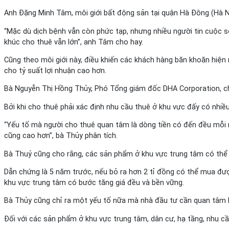
Anh Đặng Minh Tâm, môi giới bất động sản tại quận Hà Đông (Hà Nộ
“Mặc dù dịch bệnh vẫn còn phức tạp, nhưng nhiều người tin cuộc số
khúc cho thuê vẫn lớn”, anh Tâm cho hay.
Cũng theo môi giới này, điều khiến các khách hàng băn khoăn hiện 
cho tỷ suất lợi nhuận cao hơn.
Bà Nguyễn Thị Hồng Thủy, Phó Tổng giám đốc DHA Corporation, cho 
Bởi khi cho thuê phải xác định nhu cầu thuê ở khu vực đấy có nhi
“Yếu tố mà người cho thuê quan tâm là dòng tiền có đến đều mỗi n
cũng cao hơn”, bà Thủy phân tích.
Bà Thuỷ cũng cho rằng, các sản phẩm ở khu vực trung tâm có thể 
Dẫn chứng là 5 năm trước, nếu bỏ ra hơn 2 tỉ đồng có thể mua đượ
khu vực trung tâm có bước tăng giá đều và bền vững.
Bà Thủy cũng chỉ ra một yếu tố nữa mà nhà đầu tư cần quan tâm k
Đối với các sản phẩm ở khu vực trung tâm, dân cư, hạ tầng, nhu cầu