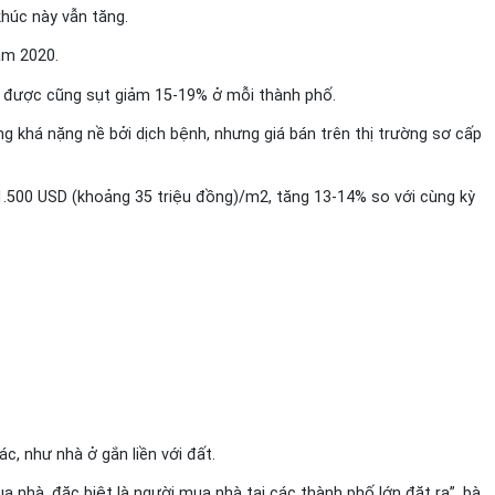
khúc này vẫn tăng.
ăm 2020.
hụ được cũng sụt giảm 15-19% ở mỗi thành phố.
 khá nặng nề bởi dịch bệnh, nhưng giá bán trên thị trường sơ cấp
.500 USD (khoảng 35 triệu đồng)/m2, tăng 13-14% so với cùng kỳ
, như nhà ở gắn liền với đất.
a nhà, đặc biệt là người mua nhà tại các thành phố lớn đặt ra”, bà