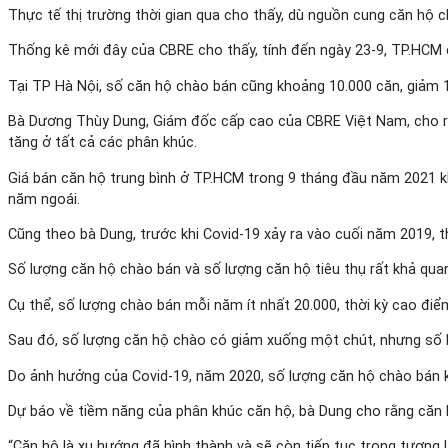
Thực tế thị trường thời gian qua cho thấy, dù nguồn cung căn hộ 
Thống kê mới đây của CBRE cho thấy, tính đến ngày 23-9, TP.HCM
Tại TP Hà Nội, số căn hộ chào bán cũng khoảng 10.000 căn, giảm 
Bà Dương Thùy Dung, Giám đốc cấp cao của CBRE Việt Nam, cho rằn
tăng ở tất cả các phân khúc.
Giá bán căn hộ trung bình ở TP.HCM trong 9 tháng đầu năm 2021 k
năm ngoái.
Cũng theo bà Dung, trước khi Covid-19 xảy ra vào cuối năm 2019, t
Số lượng căn hộ chào bán và số lượng căn hộ tiêu thụ rất khả quan
Cụ thể, số lượng chào bán mỗi năm ít nhất 20.000, thời kỳ cao đi
Sau đó, số lượng căn hộ chào có giảm xuống một chút, nhưng số l
Do ảnh hưởng của Covid-19, năm 2020, số lượng căn hộ chào bán 
Dự báo về tiềm năng của phân khúc căn hộ, bà Dung cho rằng căn hộ
“Căn hộ là xu hướng đã hình thành và sẽ còn tiếp tục trong tương l