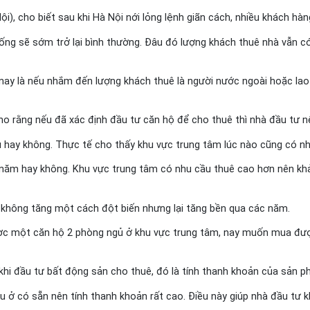
i), cho biết sau khi Hà Nội nới lỏng lệnh giãn cách, nhiều khách h
ng sẽ sớm trở lại bình thường. Đâu đó lượng khách thuê nhà vẫn có k
nay là nếu nhắm đến lượng khách thuê là người nước ngoài hoặc lao 
rằng nếu đã xác định đầu tư căn hộ để cho thuê thì nhà đầu tư nên
ều hay không. Thực tế cho thấy khu vực trung tâm lúc nào cũng có nh
ăm hay không. Khu vực trung tâm có nhu cầu thuê cao hơn nên khả n
không tăng một cách đột biến nhưng lại tăng bền qua các năm.
c một căn hộ 2 phòng ngủ ở khu vực trung tâm, nay muốn mua được t
hi đầu tư bất động sản cho thuê, đó là tính thanh khoản của sản p
 ở có sẵn nên tính thanh khoản rất cao. Điều này giúp nhà đầu tư kh