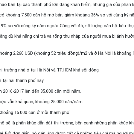
chào bán tại các thành phố lớn đang khan hiếm, nhưng giá của phân 
 có khoảng 7.500 căn hộ mở bán, giảm khoảng 36% so với cùng kỳ n
19% so với cùng kỳ năm ngoái. Cùng với đó, số lượng căn hộ tiêu t
g dù khả năng chi trả và tổng thu nhập của người mua bị ảnh hưởng
hoảng 2.260 USD (khoảng 52 triệu đồng)/m2 và ở Hà Nội là khoảng 1
hị trường nhà ở tại Hà Nội và TP.HCM khá sôi động.
 tại hai thành phố này.
ểm 2016-2017 lên đến 35.000 căn mỗi năm.
iệu vẫn khả quan, khoảng 25.000 căn/năm.
khoảng 15.000 căn ở mỗi thành phố.
 sẽ là phân khúc dẫn dắt thị trường, bên cạnh những phân khúc khác
ai. Bởi đơn giản, nó đáp ứng được tất cả những tiêu chí mà người mu