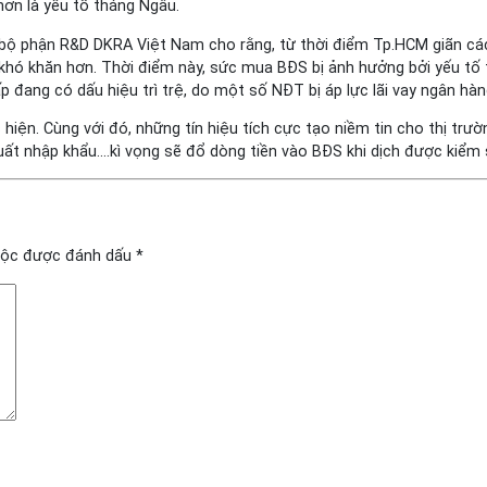
ơn là yếu tố tháng Ngâu.
ộ phận R&D DKRA Việt Nam cho rằng, từ thời điểm Tp.HCM giãn cách 
ng khó khăn hơn. Thời điểm này, sức mua BĐS bị ảnh hưởng bởi yếu tố
ấp đang có dấu hiệu trì trệ, do một số NĐT bị áp lực lãi vay ngân hà
 hiện. Cùng với đó, những tín hiệu tích cực tạo niềm tin cho thị t
uất nhập khẩu….kì vọng sẽ đổ dòng tiền vào BĐS khi dịch được kiểm 
uộc được đánh dấu
*