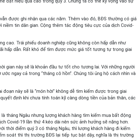
cine đặt hiệu quả cao trong quý 3. Chúng ta có thể kỳ vọng vào sự
” vẫn được ghi nhận qua các năm. Thêm vào đó, BĐS thường có giá
vì niềm tin dân gian. Cộng thêm tác động tiêu cực của dịch Covid-
ông cao. Trái phiếu doanh nghiệp cũng không còn hấp dẫn như
đãi hấp dẫn. Rất khó để tìm được mức giá tốt tương tự trong giai
ời gian này sẽ là khoản đầu tư tốt cho tương lai. Với những người
ơ ước ngay cả trong “tháng cô hồn”. Chúng tôi ủng hộ cách nhìn và
ai đoạn này sẽ là “món hời” không dễ tìm kiếm được trong giai
uyết định khi chưa tính toán kỹ càng dòng tiền của bản thân, các
dù là tháng Ngâu nhưng lượng khách hàng tìm kiếm mua bất động
dịch Covid-19 lần thứ 4 kéo dài nên sức ảnh hưởng sẽ nặng hơn.
với thời điểm quý 3 có tháng Ngâu, thì lượng khách hàng đi kiếm
 soát thì thị trường BĐS lại tiếp tục bật dậy, nghĩa là thị trường