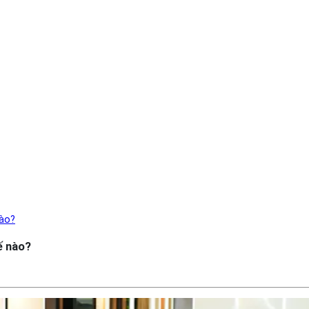
nào?
ế nào?