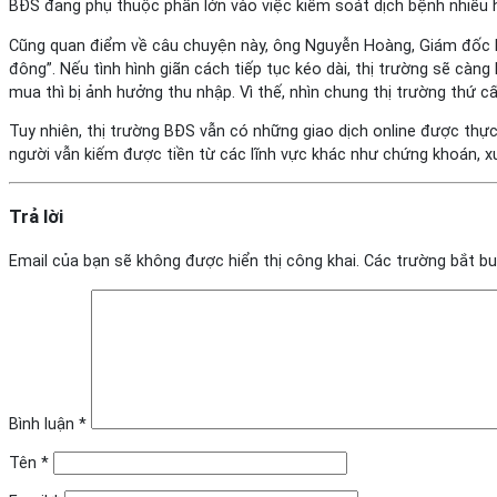
BĐS đang phụ thuộc phần lớn vào việc kiểm soát dịch bệnh nhiều h
Cũng quan điểm về câu chuyện này, ông Nguyễn Hoàng, Giám đốc b
đông”. Nếu tình hình giãn cách tiếp tục kéo dài, thị trường sẽ cà
mua thì bị ảnh hưởng thu nhập. Vì thế, nhìn chung thị trường thứ c
Tuy nhiên, thị trường BĐS vẫn có những giao dịch online được thực
người vẫn kiếm được tiền từ các lĩnh vực khác như chứng khoán, x
Trả lời
Email của bạn sẽ không được hiển thị công khai.
Các trường bắt b
Bình luận
*
Tên
*