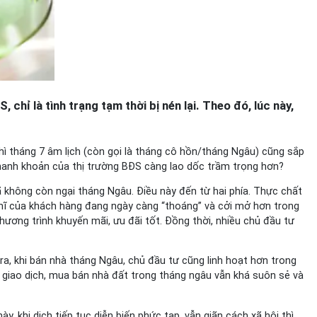
ỉ là tình trạng tạm thời bị nén lại. Theo đó, lúc này,
thì tháng 7 âm lịch (còn gọi là tháng cô hồn/tháng Ngâu) cũng sắp
 thanh khoản của thị trường BĐS càng lao dốc trầm trọng hơn?
không còn ngại tháng Ngâu. Điều này đến từ hai phía. Thực chất
nghĩ của khách hàng đang ngày càng “thoáng” và cởi mở hơn trong
chương trình khuyến mãi, ưu đãi tốt. Đồng thời, nhiều chủ đầu tư
, khi bán nhà tháng Ngâu, chủ đầu tư cũng linh hoạt hơn trong
ệc giao dịch, mua bán nhà đất trong tháng ngâu vẫn khá suôn sẻ và
y, khi dịch tiếp tục diễn biến phức tạp, vẫn giãn cách xã hội thì