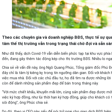
Theo các chuyên gia và doanh nghiệp BĐS, thực tế sự quan
tâm thế thị trường vẫn trong trạng thái chờ đợi và sẵn sàn
Như đã thấy, dịch Covid-19 vẫn diễn biến phức tạp tại khu vực phí
đến, đang gây thêm tác động kép cho thị trường BĐS. Nhiều lo ngại
Chia sẻ về vấn đề này, ông Ngô Quang Phúc, Tổng giám đốc Phú Đô
đây chỉ là tâm lý kiêng kỵ trong tín ngưỡng dân gian. Đối với khá
việc mua nhà. Đối với các chủ đầu tư, họ đã tìm ra được những lời g
còn để dành những sản phẩm đẹp để bán trong tháng này.
“Với mức chiết khấu, khuyến mãi lớn, cùng sản phẩm đẹp được mở 
việc ký hợp đồng, như lùi thời hạn ký hợp đồng, giúp cho khách có
sôi động”, ông Phúc chia sẻ.
Do đó, theo vị CEO này, nếu để nói trở ngại cho giao dịch BĐS hiện 