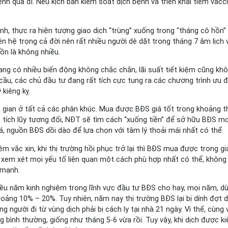
ệnh qua đi. Nếu kịch bản kiểm soát dịch bệnh và triển khai tiêm vac
h, thực ra hiện tượng giao dịch “trùng” xuống trong “tháng cô hồn
n hệ trọng cả đời nên rất nhiều người dè dặt trong tháng 7 âm lịch 
ồn là không nhiều.
ang có nhiều biến động không chắc chắn, lãi suất tiết kiệm cũng kh
 cầu, các chủ đầu tư đang rất tích cực tung ra các chương trình ưu 
kiêng kỵ.
i gian ở tất cả các phân khúc. Mua được BĐS giá tốt trong khoảng th
ã tích lũy tương đối, NĐT sẽ tìm cách “xuống tiền” để sở hữu BĐS m
á, nguồn BĐS dồi dào để lựa chọn với tâm lý thoải mái nhất có thể.
 vắc xin, khi thị trường hồi phục trở lại thì BĐS mua được trong gi
xem xét mọi yếu tố liên quan một cách phù hợp nhất có thể, không q
 mạnh.
hiều năm kinh nghiệm trong lĩnh vực đầu tư BĐS cho hay, mọi năm, 
oảng 10% – 20%. Tuy nhiên, năm nay thị trường BĐS lại bị dính đợt 
người đi từ vùng dịch phải bị cách ly tại nhà 21 ngày. Vì thế, cùng 
ình thường, giống như tháng 5-6 vừa rồi. Tuy vậy, khi dịch được kiểm