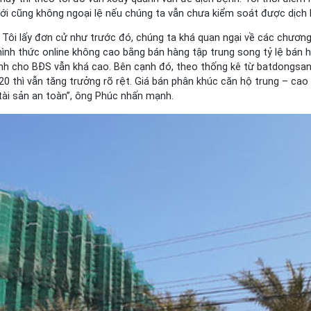
tới cũng không ngoại lệ nếu chúng ta vẫn chưa kiểm soát được dịch 
Tôi lấy đơn cử như trước đó, chúng ta khá quan ngại về các chương 
hình thức online không cao bằng bán hàng tập trung song tỷ lệ bán 
dành cho BĐS vẫn khá cao. Bên cạnh đó, theo thống kê từ batdongs
0 thì vẫn tăng trưởng rõ rệt. Giá bán phân khúc căn hộ trung – cao
 tài sản an toàn”, ông Phúc nhấn mạnh.