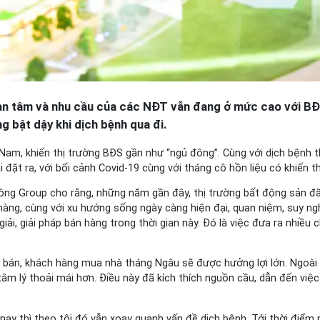
 tâm và nhu cầu của các NĐT vẫn đang ở mức cao với BĐS, ch
g bật dậy khi dịch bệnh qua đi.
a Nam, khiến thị trường BĐS gần như “ngủ đông”. Cùng với dịch bệnh 
 đặt ra, với bối cảnh Covid-19 cùng với tháng cô hồn liệu có khiến
ng Group cho rằng, những năm gần đây, thị trường bất động sản đã 
ch hàng, cùng với xu hướng sống ngày càng hiện đại, quan niệm, suy 
iải, giải pháp bán hàng trong thời gian này. Đó là việc đưa ra nhiều 
bán, khách hàng mua nhà tháng Ngâu sẽ được hưởng lợi lớn. Ngoài ra
 tâm lý thoải mái hơn. Điều này đã kích thích nguồn cầu, dẫn đến vi
nay thì theo tôi đó vẫn xoay quanh vấn đề dịch bệnh. Tới thời điểm nà