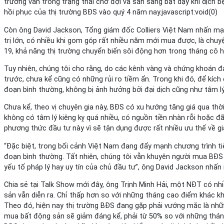
trường vẫn trong trạng thái chờ đợi và sẵn sàng bật dậy khi dịch b
hồi phục của thị trường BĐS vào quý 4 năm nay.javascript:void(0)
Còn ông David Jackson, Tổng giám đốc Colliers Việt Nam nhấn mạn
trị lớn, có nhiều khi gom góp rất nhiều năm mới mua được, là chuyệ
19, khả năng thị trường chuyển biến sôi động hơn trong tháng cô h
Tuy nhiên, chúng tôi cho rằng, do các kênh vàng và chứng khoán đ
trước, chưa kể cũng có những rủi ro tiềm ẩn. Trong khi đó, để kích
đoạn bình thường, không bị ảnh hưởng bởi đại dịch cũng như tâm lý 
Chưa kể, theo vị chuyên gia này, BĐS có xu hướng tăng giá qua thờ
không có tâm lý kiêng kỵ quá nhiều, có nguồn tiền nhàn rỗi hoặc đ
phương thức đầu tư này vì sẽ tận dụng được rất nhiều ưu thế về gi
“Đặc biệt, trong bối cảnh Việt Nam đang đẩy mạnh chương trình tiêm
đoạn bình thường. Tất nhiên, chúng tôi vẫn khuyên người mua BĐS 
yếu tố pháp lý hay uy tín của chủ đầu tư”, ông David Jackson nhấn
Chia sẻ tại Talk Show mới đây, ông Trịnh Minh Hải, một NĐT có n
sản vẫn diễn ra. Chỉ thấp hơn so với những tháng cao điểm khác kh
Theo đó, hiện nay thị trường BĐS đang gặp phải vướng mắc là những 
mua bất động sản sẽ giảm đáng kể, phải từ 50% so với những tháng b