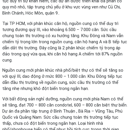
tục duy trì sự khan hiếm, các dự án được triển khai đa phần có
quy mô nhỏ, tập trung chủ yếu ở khu vực vùng ven như Củ Chi,
Bình Chánh, Hóc Môn, quận 9..
Tại TP HCM, với phân khúc căn hộ, nguồn cung có thể duy trì
tương đương quý III, vào khoảng 6.500 – 7.000 căn. Sức cầu
chung toàn thị trường có xu hướng tăng. Khu Đông và Nam vẫn
chiếm tỷ trọng lớn trong nguồn cung, căn hộ hạng A và B tiếp tục
dẫn dắt thị trường. Đây cũng là 2 phân khúc chiếm tỷ trọng áp
đảo trong quý vừa qua, khi căn hộ hạng A chiếm tới 87% nguồn
cung.
Nguồn cung mới phân khúc nhà phố/biệt thự có thể sẽ tăng so
với quý III, dao động ở mức 800 – 1.000 căn. Khu Đông tiếp tục
dẫn đầu thị trường về nguồn cung, sức cầu thị trường có thể
tăng nhẹ nhưng khó đột biến trong ngắn hạn.
Với bất động sản nghỉ dưỡng, nguồn cung mới phía Nam có thể
sẽ tăng, đạt 700 – 800 căn condotel, 600 – 800 căn biệt thự biển.
Dự án đa phần tập trung ở Bình Thuận , Bà Rịa – Vũng Tàu, Phú
Quốc và Quảng Nam. Sức cầu chung toàn thị trường tiếp tục
thấp, chưa có đột biến trong ngắn hạn. Loại hình nhà
phố/shophouse biển có thể phục hồi tích cực trong thời gian