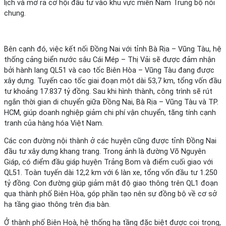
lịch và mở ra cơ hội đầu tư vào khu vực miền Nam Trung bộ nói
chung.
Bên cạnh đó, việc kết nối Đồng Nai với tỉnh Bà Rịa – Vũng Tàu, hệ
thống cảng biển nước sâu Cái Mép – Thị Vải sẽ được đảm nhận
bởi hành lang QL51 và cao tốc Biên Hòa – Vũng Tàu đang được
xây dựng. Tuyến cao tốc giai đoạn một dài 53,7 km, tổng vốn đầu
tư khoảng 17.837 tỷ đồng. Sau khi hình thành, công trình sẽ rút
ngắn thời gian di chuyển giữa Đồng Nai, Bà Rịa – Vũng Tàu và TP.
HCM, giúp doanh nghiệp giảm chi phí vận chuyển, tăng tính cạnh
tranh của hàng hóa Việt Nam.
Các con đường nội thành ở các huyện cũng được tỉnh Đồng Nai
đầu tư xây dựng khang trang. Trong ảnh là đường Võ Nguyên
Giáp, có điểm đầu giáp huyện Trảng Bom và điểm cuối giao với
QL51. Toàn tuyến dài 12,2 km với 6 làn xe, tổng vốn đầu tư 1.250
tỷ đồng. Con đường giúp giảm mật độ giao thông trên QL1 đoạn
qua thành phố Biên Hòa, góp phần tạo nên sự đồng bộ về cơ sở
hạ tầng giao thông trên địa bàn.
Ở thành phố Biên Hoà, hệ thống hạ tầng đặc biệt được coi trọng,