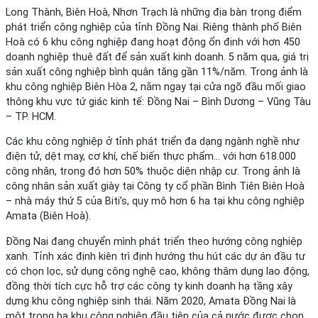
Long Thành, Biên Hoà, Nhơn Trạch là những địa bàn trọng điểm
phát triển công nghiệp của tỉnh Đồng Nai. Riêng thành phố Biên
Hoà có 6 khu công nghiệp đang hoạt động ổn định với hơn 450
doanh nghiệp thuê đất để sản xuất kinh doanh. 5 năm qua, giá trị
sản xuất công nghiệp bình quân tăng gần 11%/năm. Trong ảnh là
khu công nghiệp Biên Hòa 2, nằm ngay tại cửa ngõ đầu mối giao
thông khu vực tứ giác kinh tế: Đồng Nai – Bình Dương – Vũng Tàu
– TP. HCM.
Các khu công nghiệp ở tỉnh phát triển đa dạng ngành nghề như
điện tử, dệt may, cơ khí, chế biến thực phẩm… với hơn 618.000
công nhân, trong đó hơn 50% thuộc diện nhập cư. Trong ảnh là
công nhân sản xuất giày tại Công ty cổ phần Bình Tiên Biên Hoà
– nhà máy thứ 5 của Biti’s, quy mô hơn 6 ha tại khu công nghiệp
Amata (Biên Hoà).
Đồng Nai đang chuyển mình phát triển theo hướng công nghiệp
xanh. Tỉnh xác định kiên trì định hướng thu hút các dự án đầu tư
có chọn lọc, sử dụng công nghệ cao, không thâm dụng lao động,
đồng thời tích cực hỗ trợ các công ty kinh doanh hạ tầng xây
dựng khu công nghiệp sinh thái. Năm 2020, Amata Đồng Nai là
một trong ba khu công nghiệp đầu tiên của cả nước được chọn