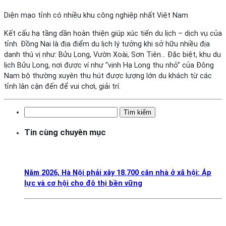
Diện mạo tỉnh có nhiều khu công nghiệp nhất Việt Nam
Kết cấu hạ tầng dần hoàn thiện giúp xúc tiến du lịch – dịch vụ của
tỉnh. Đồng Nai là địa điểm du lịch lý tưởng khi sở hữu nhiều địa
danh thú vị như: Bửu Long, Vườn Xoài, Sơn Tiên… Đặc biệt, khu du
lịch Bửu Long, nơi được ví như “vịnh Hạ Long thu nhỏ” của Đông
Nam bộ thường xuyên thu hút được lượng lớn du khách từ các
tỉnh lân cận đến để vui chơi, giải trí.
Tìm
kiếm
Tin cùng chuyên mục
cho:
Năm 2026, Hà Nội phải xây 18.700 căn nhà ở xã hội: Áp
lực và cơ hội cho đô thị bền vững