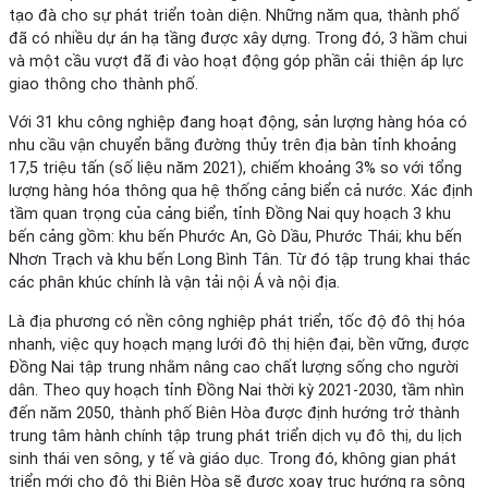
tạo đà cho sự phát triển toàn diện. Những năm qua, thành phố
đã có nhiều dự án hạ tầng được xây dựng. Trong đó, 3 hầm chui
và một cầu vượt đã đi vào hoạt động góp phần cải thiện áp lực
giao thông cho thành phố.
Với 31 khu công nghiệp đang hoạt động, sản lượng hàng hóa có
nhu cầu vận chuyển bằng đường thủy trên địa bàn tỉnh khoảng
17,5 triệu tấn (số liệu năm 2021), chiếm khoảng 3% so với tổng
lượng hàng hóa thông qua hệ thống cảng biển cả nước. Xác định
tầm quan trọng của cảng biển, tỉnh Đồng Nai quy hoạch 3 khu
bến cảng gồm: khu bến Phước An, Gò Dầu, Phước Thái; khu bến
Nhơn Trạch và khu bến Long Bình Tân. Từ đó tập trung khai thác
các phân khúc chính là vận tải nội Á và nội địa.
Là địa phương có nền công nghiệp phát triển, tốc độ đô thị hóa
nhanh, việc quy hoạch mạng lưới đô thị hiện đại, bền vững, được
Đồng Nai tập trung nhằm nâng cao chất lượng sống cho người
dân. Theo quy hoạch tỉnh Đồng Nai thời kỳ 2021-2030, tầm nhìn
đến năm 2050, thành phố Biên Hòa được định hướng trở thành
trung tâm hành chính tập trung phát triển dịch vụ đô thị, du lịch
sinh thái ven sông, y tế và giáo dục. Trong đó, không gian phát
triển mới cho đô thị Biên Hòa sẽ được xoay trục hướng ra sông