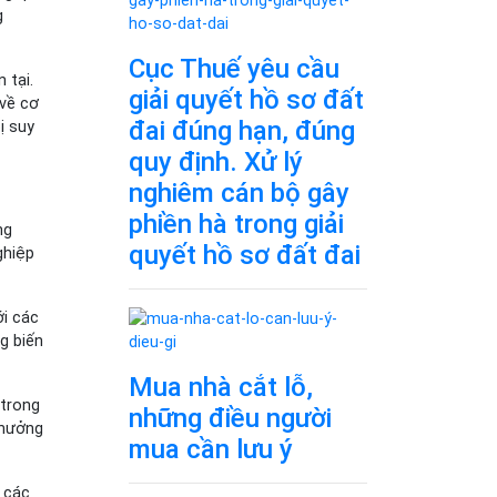
g
Cục Thuế yêu cầu
 tại.
giải quyết hồ sơ đất
về cơ
đai đúng hạn, đúng
ị suy
quy định. Xử lý
nghiêm cán bộ gây
phiền hà trong giải
ng
quyết hồ sơ đất đai
ghiệp
ới các
g biến
Mua nhà cắt lỗ,
 trong
những điều người
 hưởng
mua cần lưu ý
 các