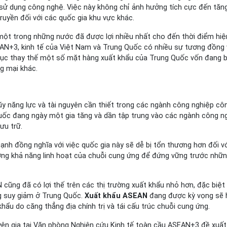
à sử dụng công nghệ. Việc này không chỉ ảnh hưởng tích cực đến tăn
ruyền đối với các quốc gia khu vực khác.
ột trong những nước đã được lợi nhiều nhất cho đến thời điểm hiện
AN+3, kinh tế của Việt Nam và Trung Quốc có nhiều sự tương đồng 
 tục thay thế một số mặt hàng xuất khẩu của Trung Quốc vốn đang b
g mại khác.
ũy năng lực và tài nguyên cần thiết trong các ngành công nghiệp cô
uốc đang ngày một gia tăng và dần tập trung vào các ngành công n
ưu trữ.
nh đồng nghĩa với việc quốc gia này sẽ dễ bị tổn thương hơn đối v
ờng khả năng linh hoạt của chuỗi cung ứng để đứng vững trước nhữn
cũng đã có lợi thế trên các thị trường xuất khẩu nhỏ hơn, đặc biệt
g suy giảm ở Trung Quốc.
Xuất khẩu ASEAN
đang được kỳ vọng sẽ
hẩu do căng thẳng địa chính trị và tái cấu trúc chuỗi cung ứng.
yên gia tại Văn phòng Nghiên cứu Kinh tế toàn cầu ASEAN+3 đề xuất