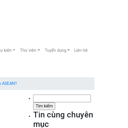
sự kiện
Thư viện
Tuyển dụng
Liên hệ
ẩu ASEAN?
Tìm
kiếm
cho:
Tin cùng chuyên
mục