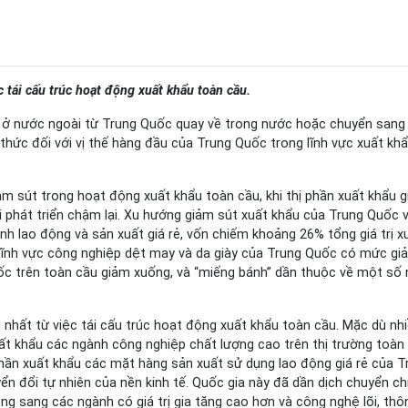
c tái cấu trúc hoạt động xuất khẩu toàn cầu.
t ở nước ngoài từ Trung Quốc quay về trong nước hoặc chuyển sang
 thức đối với vị thế hàng đầu của Trung Quốc trong lĩnh vực xuất kh
ảm sút trong hoạt động xuất khẩu toàn cầu, khi thị phần xuất khẩu 
i phát triển chậm lại. Xu hướng giảm sút xuất khẩu của Trung Quốc v
h lao động và sản xuất giá rẻ, vốn chiếm khoảng 26% tổng giá trị x
 lĩnh vực công nghiệp dệt may và da giày của Trung Quốc có mức gi
ốc trên toàn cầu giảm xuống, và “miếng bánh” dần thuộc về một số
 nhất từ việc tái cấu trúc hoạt động xuất khẩu toàn cầu. Mặc dù nh
t khẩu các ngành công nghiệp chất lượng cao trên thị trường toàn 
 phần xuất khẩu các mặt hàng sản xuất sử dụng lao động giá rẻ của T
n đổi tự nhiên của nền kinh tế. Quốc gia này đã dần dịch chuyển ch
ng sang các ngành có giá trị gia tăng cao hơn và công nghệ lõi, thô