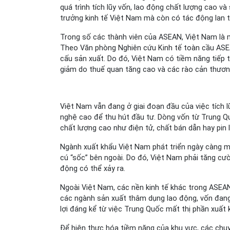
quá trình tích lũy vốn, lao động chất lượng cao v
trưởng kinh tế Việt Nam mà còn có tác động lan t
Trong số các thành viên của ASEAN, Việt Nam là m
Theo Văn phòng Nghiên cứu Kinh tế toàn cầu ASE
cấu sản xuất. Do đó, Việt Nam có tiềm năng tiếp
giảm do thuế quan tăng cao và các rào cản thươn
Việt Nam vẫn đang ở giai đoạn đầu của việc tích l
nghệ cao để thu hút đầu tư. Dòng vốn từ Trung Q
chất lượng cao như điện tử, chất bán dẫn hay pin l
Ngành xuất khẩu Việt Nam phát triển ngày càng mạ
cú “sốc” bên ngoài. Do đó, Việt Nam phải tăng cư
động có thể xảy ra.
Ngoài Việt Nam, các nền kinh tế khác trong ASEAN 
các ngành sản xuất thâm dụng lao động, vốn đan
lợi đáng kể từ việc Trung Quốc mất thị phần xuất k
Để hiện thực hóa tiềm năng của khu vực, các chu