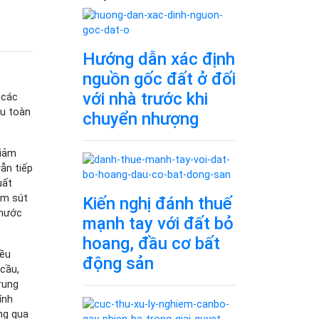
Hướng dẫn xác định
nguồn gốc đất ở đối
với nhà trước khi
 các
ẩu toàn
chuyển nhượng
giảm
ẫn tiếp
uất
ảm sút
Kiến nghị đánh thuế
 nước
mạnh tay với đất bỏ
hoang, đầu cơ bất
iều
động sản
cầu,
rung
ính
ng qua