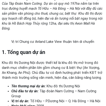
Của Tâp Đoàn Nam Cường. Dự án có quy mô 197ha nằm tại trên
trục đường huyết mạch Tố Hữu – Hà Đông – Hà Nội với đầy đủ các
sản phầm văn phòng cho thuê, chung cư, biệt thự. Khu đô thị được
quy hoạch rất đồng bộ, hiện đại và ấn tượng nổi bật ngay trong nội
khu là Hồ Bách Hợp Thủy rộng 12ha, đại siêu thị Aeon Mall Hà
Đông.
Vị trí Chung cư Anland Lake View thuận tiên di chuyển
1. Tổng quan dự án
Khu đô thị Dương Nội được thiết kế là khu đô thị mở trong đó
danh mục chiếm phần lớn gồm chung cư & biệt thự (An Vượng,
An Khang, An Phú). Chủ đầu tư có định hướng phát triển KĐT trở
thành môi trường sống văn minh, hiện đại, cân bằng năng lượng.
Tên thương mại dự án:
Khu đô thị Dương Nội
Chủ đầu tư dự án:
Tập đoàn Nam Cường – Nam Cường
Group
Vị trí dự án:
Tố Hữu – P.Dương Nội – Q. Hà Đông – Hà Nội