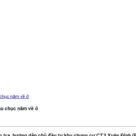
 chục năm về ở
au chục năm về ở
 tra, hướng dẫn chủ đầu tư khu chung cư CT3 Xuân Đỉnh (B