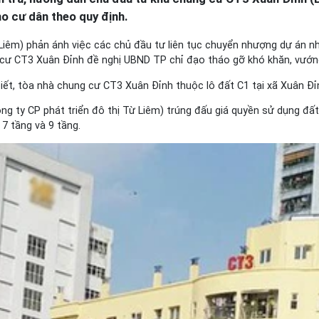
o cư dân theo quy định.
iêm) phản ánh việc các chủ đầu tư liên tục chuyển nhượng dự án n
 cư CT3 Xuân Đỉnh đề nghị UBND TP chỉ đạo tháo gỡ khó khăn, vướng
iết, tòa nhà chung cư CT3 Xuân Đỉnh thuộc lô đất C1 tại xã Xuân Đỉ
ông ty CP phát triển đô thị Từ Liêm) trúng đấu giá quyền sử dụng đ
 tầng và 9 tầng.