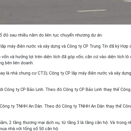
ổ đỏ sau nhiều năm do liên tục chuyển nhượng dự án.
lắp máy điện nước và xây dựng và Công ty CP Trung Tín đã ký Hợp đ
ốn và hưởng lợi trên diện tích đã góp vốn; căn cứ vào diện tích lô
g bên liên doanh.
nay là nhà chung cư CT3); Công ty CP lắp máy điện nước và xây dựn
ới Công ty CP Bảo Linh. Theo đó Công ty CP Bảo Linh thay thế Công
i Công ty TNHH An Dân. Theo đó Công ty TNHH An Dân thay thế Công
ầm, 2 tầng thương mại dịch vụ, từ tầng 3 là tầng căn hộ. Và tron
ua nhà với tống số 50 căn hộ.