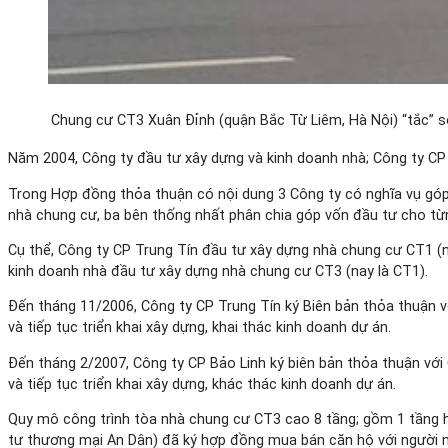
Chung cư CT3 Xuân Đỉnh (quận Bắc Từ Liêm, Hà Nội) “tắc” s
Năm 2004, Công ty đầu tư xây dựng và kinh doanh nhà; Công ty CP 
Trong Hợp đồng thỏa thuận có nội dung 3 Công ty có nghĩa vụ góp v
nhà chung cư, ba bên thống nhất phân chia góp vốn đầu tư cho từn
Cụ thể, Công ty CP Trung Tín đầu tư xây dựng nhà chung cư CT1 (
kinh doanh nhà đầu tư xây dựng nhà chung cư CT3 (nay là CT1).
Đến tháng 11/2006, Công ty CP Trung Tín ký Biên bản thỏa thuận v
và tiếp tục triển khai xây dựng, khai thác kinh doanh dự án.
Đến tháng 2/2007, Công ty CP Bảo Linh ký biên bản thỏa thuận vớ
và tiếp tục triển khai xây dựng, khác thác kinh doanh dự án.
Quy mô công trình tòa nhà chung cư CT3 cao 8 tầng; gồm 1 tầng h
tư thương mại An Dân) đã ký hợp đồng mua bán căn hộ với người m