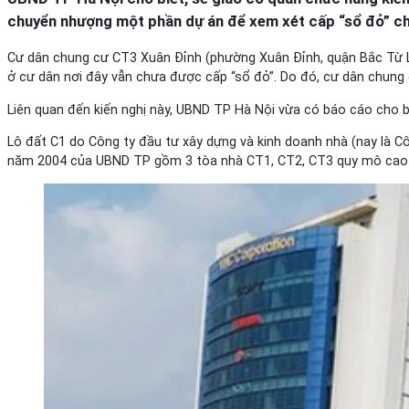
chuyển nhượng một phần dự án để xem xét cấp “sổ đỏ” ch
Cư dân chung cư CT3 Xuân Đỉnh (phường Xuân Đỉnh, quận Bắc Từ L
ở cư dân nơi đây vẫn chưa được cấp “sổ đỏ”. Do đó, cư dân chung
Liên quan đến kiến nghị này, UBND TP Hà Nội vừa có báo cáo cho b
Lô đất C1 do Công ty đầu tư xây dựng và kinh doanh nhà (nay là C
năm 2004 của UBND TP gồm 3 tòa nhà CT1, CT2, CT3 quy mô cao 7