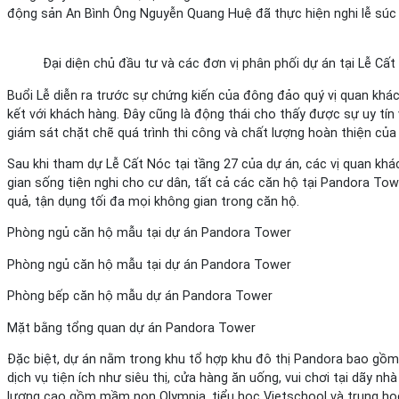
động sản An Bình Ông Nguyễn Quang Huệ đã thực hiện nghi lễ súc 
Đại diện chủ đầu tư và các đơn vị phân phối dự án tại Lễ Cấ
Buổi Lễ diễn ra trước sự chứng kiến của đông đảo quý vị quan khá
kết với khách hàng. Đây cũng là động thái cho thấy được sự uy tín 
giám sát chặt chẽ quá trình thi công và chất lượng hoàn thiện của
Sau khi tham dự Lễ Cất Nóc tại tầng 27 của dự án, các vị quan kh
gian sống tiện nghi cho cư dân, tất cả các căn hộ tại Pandora Tow
quả, tận dụng tối đa mọi không gian trong căn hộ.
Phòng ngủ căn hộ mẫu tại dự án Pandora Tower
Phòng ngủ căn hộ mẫu tại dự án Pandora Tower
Phòng bếp căn hộ mẫu dự án Pandora Tower
Mặt bằng tổng quan dự án Pandora Tower
Đặc biệt, dự án nằm trong khu tổ hợp khu đô thị Pandora bao gồm 
dịch vụ tiện ích như siêu thị, cửa hàng ăn uống, vui chơi tại dãy 
lượng cao gồm mầm non Olympia, tiểu học Vietschool và trung họ