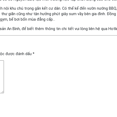
ch nội khu chú trọng gắn kết cư dân. Có thể kể đến vườn nướng BBQ, 
n thư giãn cũng như tận hưởng phút giây sum vầy bên gia đình. Đồng 
ập gym, bể bơi bốn mùa đẳng cấp…
n An Bình, để biết thêm thông tin chi tiết vui lòng liên hệ qua Hotl
uộc được đánh dấu
*