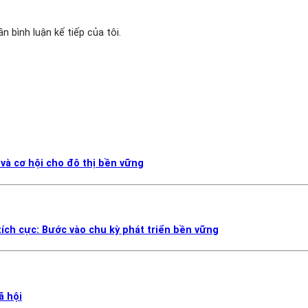
n bình luận kế tiếp của tôi.
 và cơ hội cho đô thị bền vững
ích cực: Bước vào chu kỳ phát triển bền vững
ã hội