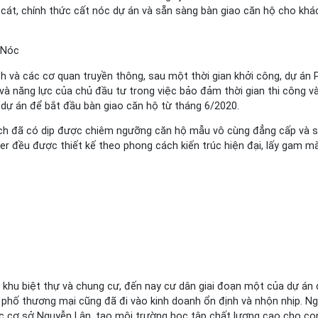
cát, chính thức cất nóc dự án và sẵn sàng bàn giao căn hộ cho khá
t Nóc
ch và các cơ quan truyền thông, sau một thời gian khởi công, dự á
và năng lực của chủ đầu tư trong việc bảo đảm thời gian thi công và 
 dự án để bắt đầu bàn giao căn hộ từ tháng 6/2020.
ách đã có dịp được chiêm ngưỡng căn hộ mẫu vô cùng đẳng cấp và sa
er đều được thiết kế theo phong cách kiến trúc hiện đại, lấy gam mà
khu biệt thự và chung cư, đến nay cư dân giai đoạn một của dự án 
nhà phố thương mại cũng đã đi vào kinh doanh ổn định và nhộn nhịp. 
c cơ sở Nguyễn Lân, tạo môi trường học tập chất lượng cao cho con