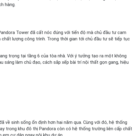
ch hàng.
n Pandora Tower đã cất nóc đúng với tiến độ mà chủ đầu tư cam
chất lượng công trình. Trong thời gian tới chủ đầu tư sẽ tiếp tục
ng trọng tại tầng 6 của tòa nhà. Với ý tưởng tạo ra một không
u sáng làm chủ đạo, cách sắp xếp bài trí nội thất gọn gang, hiệu
đã về sinh sống ổn định hơn hai năm qua. Cùng với đó, hệ thống
Ngay trong khu đô thị Pandora còn có hệ thống trường liên cấp chất
 em cư dân ngay nội khu dự án.