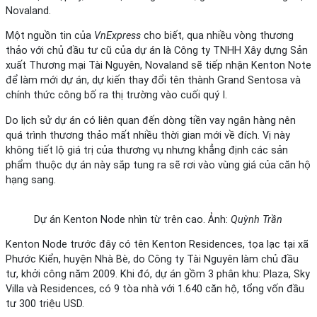
Novaland.
Một nguồn tin của
VnExpress
cho biết, qua nhiều vòng thương
thảo với chủ đầu tư cũ của dự án là Công ty TNHH Xây dựng Sản
xuất Thương mại Tài Nguyên, Novaland sẽ tiếp nhận Kenton Note
để làm mới dự án, dự kiến thay đổi tên thành Grand Sentosa và
chính thức công bố ra thị trường vào cuối quý I.
Do lịch sử dự án có liên quan đến dòng tiền vay ngân hàng nên
quá trình thương thảo mất nhiều thời gian mới về đích. Vị này
không tiết lộ giá trị của thương vụ nhưng khẳng định các sản
phẩm thuộc dự án này sắp tung ra sẽ rơi vào vùng giá của căn hộ
hạng sang.
Dự án Kenton Node nhìn từ trên cao. Ảnh:
Quỳnh Trần
Kenton Node trước đây có tên Kenton Residences, tọa lạc tại xã
Phước Kiển, huyện Nhà Bè, do Công ty Tài Nguyên làm chủ đầu
tư, khởi công năm 2009. Khi đó, dự án gồm 3 phân khu: Plaza, Sky
Villa và Residences, có 9 tòa nhà với 1.640 căn hộ, tổng vốn đầu
tư 300 triệu USD.