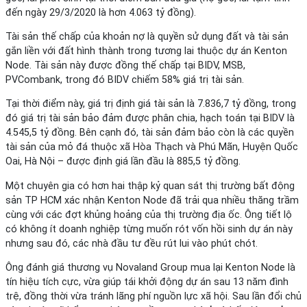
đến ngày 29/3/2020 là hơn 4.063 tỷ đồng).
Tài sản thế chấp của khoản nợ là quyền sử dụng đất và tài sản
gắn liền với đất hình thành trong tương lai thuộc dự án Kenton
Node. Tài sản này được đồng thế chấp tại BIDV, MSB,
PVCombank, trong đó BIDV chiếm 58% giá trị tài sản.
Tại thời điểm này, giá trị định giá tài sản là 7.836,7 tỷ đồng, trong
đó giá trị tài sản bảo đảm được phân chia, hạch toán tại BIDV là
4.545,5 tỷ đồng. Bên cạnh đó, tài sản đảm bảo còn là các quyền
tài sản của mỏ đá thuộc xã Hòa Thạch và Phú Mãn, Huyện Quốc
Oai, Hà Nội – được định giá lần đầu là 885,5 tỷ đồng.
Một chuyên gia có hơn hai thập kỷ quan sát thị trường bất động
sản TP HCM xác nhận Kenton Node đã trải qua nhiều thăng trầm
cùng với các đợt khủng hoảng của thị trường địa ốc. Ông tiết lộ
có không ít doanh nghiệp từng muốn rót vốn hồi sinh dự án này
nhưng sau đó, các nhà đầu tư đều rút lui vào phút chót.
Ông đánh giá thương vụ Novaland Group mua lại Kenton Node là
tín hiệu tích cực, vừa giúp tái khởi động dự án sau 13 năm đình
trệ, đồng thời vừa tránh lãng phí nguồn lực xã hội. Sau lần đổi chủ