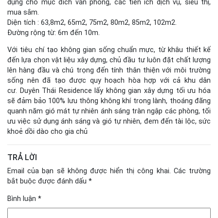
dụng cho mục đích văn phòng, các tiền ích dịch vụ, siêu thị,
mua sắm.
Diện tích : 63,8m2, 65m2, 75m2, 80m2, 85m2, 102m2.
Đường rộng từ: 6m đến 10m.
Với tiêu chí tạo không gian sống chuẩn mực, từ khâu thiết kế
đến lựa chọn vật liệu xây dựng, chủ đầu tư luôn đặt chất lượng
lên hàng đầu và chú trọng đến tính thân thiện với môi trường
sống nên đã tạo được quy hoạch hòa hợp với cả khu dân
cư. Duyên Thái Residence lấy không gian xây dựng tối ưu hóa
sẽ đảm bảo 100% lưu thông không khí trong lành, thoáng đãng
quanh năm gió mát tự nhiên ánh sáng tràn ngập các phòng, tối
ưu việc sử dụng ánh sáng và gió tự nhiên, đem đến tài lộc, sức
khoẻ dồi dào cho gia chủ
TRẢ LỜI
Email của bạn sẽ không được hiển thị công khai.
Các trường
bắt buộc được đánh dấu
*
Bình luận
*