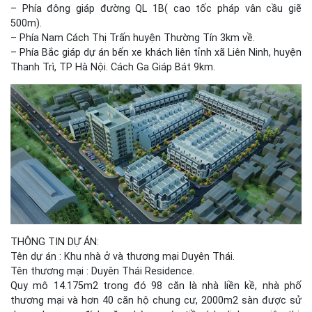
– Phía đông giáp đường QL 1B( cao tốc pháp vân cầu giẽ
500m).
– Phía Nam Cách Thị Trấn huyện Thường Tín 3km về.
– Phía Bắc giáp dự án bến xe khách liên tỉnh xã Liên Ninh, huyện
Thanh Trì, TP Hà Nội. Cách Ga Giáp Bát 9km.
THÔNG TIN DỰ ÁN:
Tên dự án : Khu nhà ở và thương mại Duyên Thái.
Tên thương mại : Duyên Thái Residence.
Quy mô 14.175m2 trong đó 98 căn là nhà liền kề, nhà phố
thương mại và hơn 40 căn hộ chung cư, 2000m2 sàn được sử