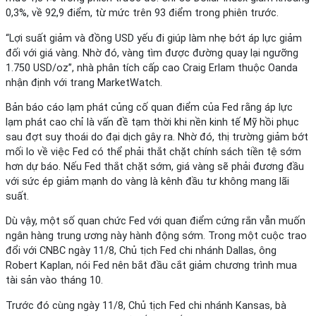
0,3%, về 92,9 điểm, từ mức trên 93 điểm trong phiên trước.
“Lợi suất giảm và đồng USD yếu đi giúp làm nhẹ bớt áp lực giảm
đối với giá vàng. Nhờ đó, vàng tìm được đường quay lại ngưỡng
1.750 USD/oz”, nhà phân tích cấp cao Craig Erlam thuộc Oanda
nhận định với trang MarketWatch.
Bản báo cáo lạm phát củng cố quan điểm của Fed rằng áp lực
lạm phát cao chỉ là vấn đề tạm thời khi nền kinh tế Mỹ hồi phục
sau đợt suy thoái do đại dịch gây ra. Nhờ đó, thị trường giảm bớt
mối lo về việc Fed có thể phải thắt chặt chính sách tiền tệ sớm
hơn dự báo. Nếu Fed thắt chặt sớm, giá vàng sẽ phải đương đầu
với sức ép giảm mạnh do vàng là kênh đầu tư không mang lãi
suất.
Dù vậy, một số quan chức Fed với quan điểm cứng rắn vẫn muốn
ngân hàng trung ương này hành động sớm. Trong một cuộc trao
đổi với CNBC ngày 11/8, Chủ tịch Fed chi nhánh Dallas, ông
Robert Kaplan, nói Fed nên bắt đầu cắt giảm chương trình mua
tài sản vào tháng 10.
Trước đó cùng ngày 11/8, Chủ tịch Fed chi nhánh Kansas, bà