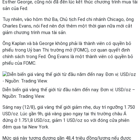
Esther George, cũng nói đã đến lúc kết thúc chương trình mua tài
sản của Fed.
Tuy nhiên, vào hôm thứ Ba, Chủ tịch Fed chi nhánh Chicago, ông
Charles Evans, nói Fed nên đợi thêm một thời gian nữa mới cắt
giảm chương trình mua tài sản.
Ông Kaplan và bà George không phải là thành viên có quyền bỏ
phiếu trong Uỷ ban Thị trường mở (FOMC), cơ quan quyết định
chính sách trong Fed. Ông Evans là một thành viên có quyền bỏ
phiếu của FOMC.
Diễn biến giá vàng thế giới từ đầu năm đến nay. Đơn vị: USD/oz –
Nguồn: Trading View.
Sáng nay (12/8), giá vàng thế giới giảm nhẹ, duy trì ngưỡng 1.750
USD/oz. Lúc gần 9h, giá vàng giao ngay tại thị trường châu Á
đứng ở 1.751,8 USD/oz, giảm 1 USD/oz so với đóng cửa phiên
đêm qua tại New York.
Mức giá này tương đương gần 48,4 triệu đồng/lượng nếu được