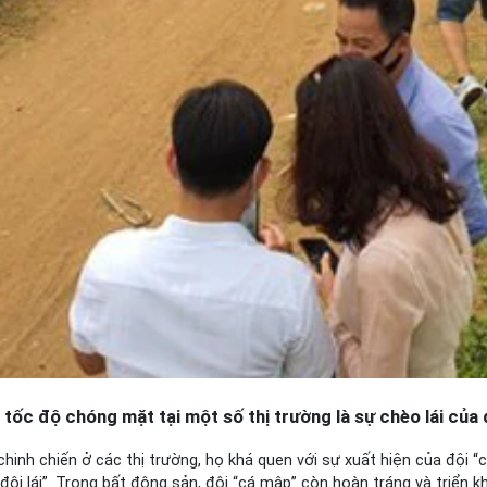
 tốc độ chóng mặt tại một số thị trường là sự chèo lái của
hinh chiến ở các thị trường, họ khá quen với sự xuất hiện của đội 
i lái”. Trong bất động sản, đội “cá mập” còn hoàn tráng và triển kha