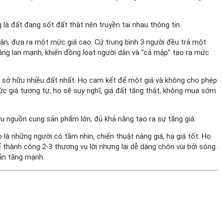
 là đất đang sốt đất thật nên truyền tai nhau thông tin.
dân, đưa ra một mức giá cao. Cứ trung bình 3 người đều trả một
tăng lan mạnh, khiến đồng loạt người dân và “cá mập” tạo ra mức
 cơ sở hữu nhiều đất nhất. Họ cam kết để một giá và không cho phép
mức giá tương tự, họ sẽ suy nghĩ, giá đất tăng thật, không mua sớm
ữu nguồn cung sản phẩm lớn, đủ khả năng tạo ra sự tăng giá.
 là những người có tầm nhìn, chiến thuật nâng giá, hạ giá tốt. Họ
 thành công 2-3 thương vụ lời nhưng lại dễ dàng chôn vùi bởi sóng.
sản tăng mạnh.