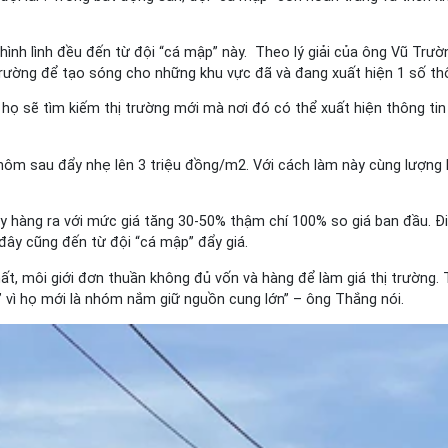
 thình lình đều đến từ đội “cá mập” này. Theo lý giải của ông Vũ Tr
trường để tạo sóng cho những khu vực đã và đang xuất hiện 1 số thôn
 họ sẽ tìm kiếm thị trường mới mà nơi đó có thể xuất hiện thông tin
ôm sau đẩy nhẹ lên 3 triệu đồng/m2. Với cách làm này cùng lượng lớ
đẩy hàng ra với mức giá tăng 30-50% thậm chí 100% so giá ban đầu. 
 đây cũng đến từ đội “cá mập” đẩy giá.
hất, môi giới đơn thuần không đủ vốn và hàng để làm giá thị trường. 
” vì họ mới là nhóm nắm giữ nguồn cung lớn” – ông Thắng nói.