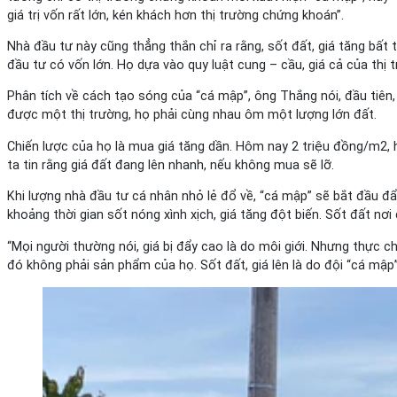
giá trị vốn rất lớn, kén khách hơn thị trường chứng khoán”.
Nhà đầu tư này cũng thẳng thắn chỉ ra rằng, sốt đất, giá tăng bất
đầu tư có vốn lớn. Họ dựa vào quy luật cung – cầu, giá cả của thị 
Phân tích về cách tạo sóng của “cá mập”, ông Thắng nói, đầu tiên,
được một thị trường, họ phải cùng nhau ôm một lượng lớn đất.
Chiến lược của họ là mua giá tăng dần. Hôm nay 2 triệu đồng/m2, h
ta tin rằng giá đất đang lên nhanh, nếu không mua sẽ lỡ.
Khi lượng nhà đầu tư cá nhân nhỏ lẻ đổ về, “cá mập” sẽ bắt đầu 
khoảng thời gian sốt nóng xình xịch, giá tăng đột biến. Sốt đất nơi
“Mọi người thường nói, giá bị đẩy cao là do môi giới. Nhưng thực c
đó không phải sản phẩm của họ. Sốt đất, giá lên là do đội “cá mập