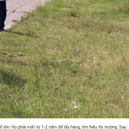
 lớn. Họ phải mất từ 1-2 năm để lấy hàng, tìm hiểu thị trường. Sau