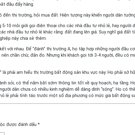
bắt đầu đẩy hàng.
ô đến thị trường, hỏi mua đất. Hiện tượng này khiến người dân tưởng
 5-10 môi giới gọi điện thoại cho các nhà đầu tư nhỏ lẻ, hay người 
ác nhà đầu tư nhỏ lẻ khác rằng: đất đang lên giá. Suy nghĩ giá đất 
nghiệp này chia sẻ thêm.
n kết với nhau. Để “đánh” thị trường A, họ tập hợp những người đầu
ao nên chần chừ, đắn đo. Nhưng khi khách gọi tới 3-4 người, đều có 
là phải am hiểu thị trường bất động sản khu vực này. Họ phải sở h
ành sỏi, có thể nắm bắt sớm thông tin tốt về quy hoạch, hạ tầng. Họ
người dân chưa có nhiều kinh nghiệm dễ dàng dính “sóng”. Họ có thể
nhỏ lẻ phải tỉnh táo trước một số địa phương có mức giá bất động 
uộc được đánh dấu
*