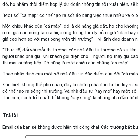
đó, họ nhằm thời điểm hợp lý, dự đoán thông tin tốt xuất hiện, sẽ 
“Một số “cá mập” có thể tạo ra sốt ảo bằng việc thuê nhiều xe ô t
Một chiêu khác của “cá mập”, đó là để nâng giá đất, họ cho khoảng
mức giá cao cũng tạo ra hiệu ứng trong tâm lý của người dân hay c
giá cao hơn so với mặt bằng trên thị trường” – vị lãnh đạo doanh 
“Thực tế, đối với mỗi thị trường, các nhà đầu tư thường có sự liê
người khác phá giá. Khi khách gọi điện cho 1 người, họ thấy giá c
thì mai lại tăng tiếp. Đó cũng là một chiêu của những “cá mập”.
Theo nhận định của một số nhà đầu tư, đặc điểm của đội “cá mập” 
Đặc biệt, không thể phủ nhận, đây là những nhà đầu tư lão luyện, s
có thể tạo ra sóng thị trường. Và nhà đầu tư “tay mơ” hay một số 
Thế nên, cách tốt nhất để không “say sóng” là những nhà đầu tư 
Trả lời
Email của bạn sẽ không được hiển thị công khai.
Các trường bắt b