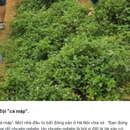
 đội “cá mập”.
“cá mập”. Một nhà đầu tư bất động sản ở Hà Nội chia sẻ : “Bạn đừng
i rất chuyên nghiệp. Họ chuyên nghiệp là bởi vì đất là tài sản có