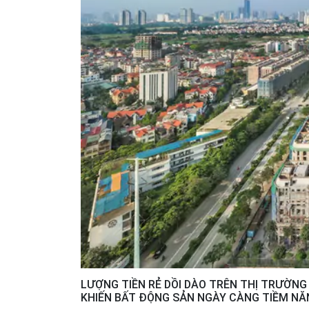
LƯỢNG TIỀN RẺ DỒI DÀO TRÊN THỊ TRƯỜNG
KHIẾN BẤT ĐỘNG SẢN NGÀY CÀNG TIỀM N