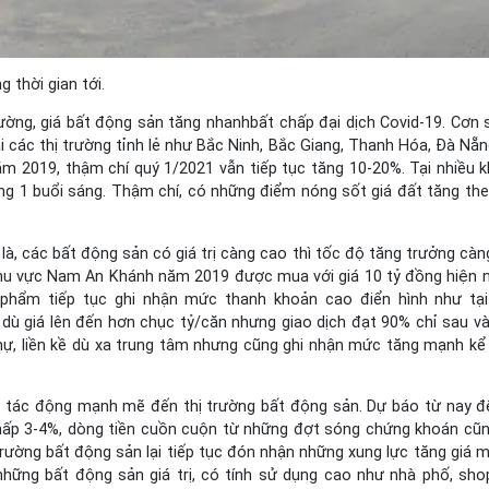
 thời gian tới.
ờng, giá bất động sản tăng nhanhbất chấp đại dịch Covid-19. Cơn 
 các thị trường tỉnh lẻ như Bắc Ninh, Bắc Giang, Thanh Hóa, Đà Nẵn
m 2019, thậm chí quý 1/2021 vẫn tiếp tục tăng 10-20%. Tại nhiều k
rong 1 buổi sáng. Thậm chí, có những điểm nóng sốt giá đất tăng the
 là, các bất động sản có giá trị càng cao thì tốc độ tăng trưởng cà
 khu vực Nam An Khánh năm 2019 được mua với giá 10 tỷ đồng hiện 
n phẩm tiếp tục ghi nhận mức thanh khoản cao điển hình như tạ
ù giá lên đến hơn chục tỷ/căn nhưng giao dịch đạt 90% chỉ sau và
hự, liền kề dù xa trung tâm nhưng cũng ghi nhận mức tăng mạnh kể
 đã tác động mạnh mẽ đến thị trường bất động sản. Dự báo từ nay đ
 thấp 3-4%, dòng tiền cuồn cuộn từ những đợt sóng chứng khoán cũ
trường bất động sản lại tiếp tục đón nhận những xung lực tăng giá m
những bất động sản giá trị, có tính sử dụng cao như nhà phố, sh