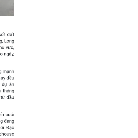
sốt đất
g, Long
hu vực,
o ngày,
ng mạnh
nay đều
i dự án
i tháng
 từ đầu
ến cuối
ng đang
ới. Đặc
ophouse