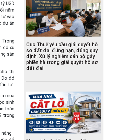
 tỷ USD
hối năm
 tư vào
c dự án
. Trong
Cục Thuế yêu cầu giải quyết hồ
h có xu
sơ đất đai đúng hạn, đúng quy
ộng sản
định. Xử lý nghiêm cán bộ gây
phiền hà trong giải quyết hồ sơ
đất đai
cho thị
. Do đó
đầu tư.
gia mua
ọc sinh
an toàn
S trong
m năng…
cuộn đổ