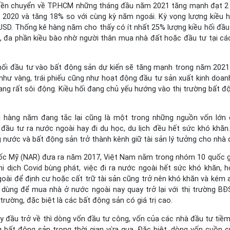
 tiền chuyển về TP.HCM những tháng đầu năm 2021 tăng mạnh đạt 2
 2020 và tăng 18% so với cùng kỳ năm ngoái. Kỳ vọng lượng kiều 
 USD. Thống kê hàng năm cho thấy có ít nhất 25% lượng kiều hối đầu
p, đa phần kiều bào nhờ người thân mua nhà đất hoặc đầu tư tại cá
 hối đầu tư vào bất động sản dự kiến sẽ tăng mạnh trong năm 2021
i như vàng, trái phiếu cũng như hoạt động đầu tư sản xuất kinh doan
ng rất sôi động. Kiều hối đang chủ yếu hướng vào thị trường bất đ
ài hàng năm đang tắc lại cũng là một trong những nguồn vốn lớn 
 đầu tư ra nước ngoài hay đi du học, du lịch đều hết sức khó khăn
ng nước và bất động sản trở thành kênh giữ tài sản lý tưởng cho nhà 
a ốc Mỹ (NAR) đưa ra năm 2017, Việt Nam nằm trong nhóm 10 quốc 
i dịch Covid bùng phát, việc đi ra nước ngoài hết sức khó khăn, h
oài để định cư hoặc cất trữ tài sản cũng trở nên khó khăn và kém 
 dùng để mua nhà ở nước ngoài nay quay trở lại với thị trường BĐ
ường, đặc biệt là các bất động sản có giá trị cao.
ay đầu trở về thì dòng vốn đầu tư công, vốn của các nhà đầu tư tiề
g bất động sản trong thời gian vừa qua. Đặc biệt, dòng vốn cuồn 