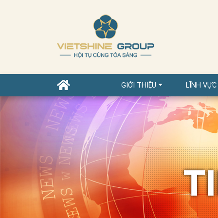
GIỚI THIỆU
LĨNH VỰC
T