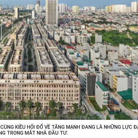
 CÙNG KIỀU HỐI ĐỔ VỀ TĂNG MẠNH ĐANG LÀ NHỮNG LỰC Đ
ĂNG TRONG MẮT NHÀ ĐẦU TƯ.