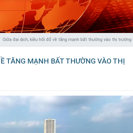
Giữa đại dịch, kiều hối đổ về tăng mạnh bất thường vào thị trường
Ổ VỀ TĂNG MẠNH BẤT THƯỜNG VÀO THỊ