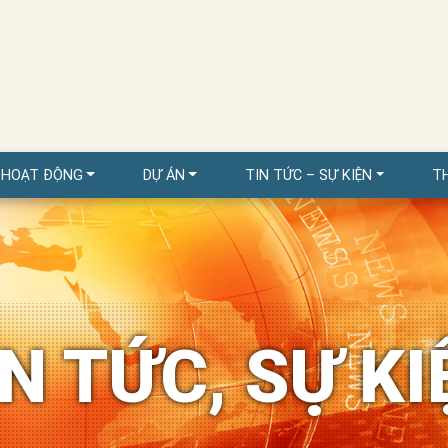
 HOẠT ĐỘNG
DỰ ÁN
TIN TỨC – SỰ KIỆN
T
IN TỨC, SỰ KI