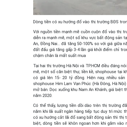
Dòng tiền có xu hướng đổ vào thị trường BĐS trong
Với nguồn tiền mạnh mẽ cuồn cuộn đổ vào thị trư
diễn ra mạnh mẽ, một số khu vực bất động sản tại
An, Đồng Nai… đã tăng 50-100% so với giá giữa nă
đất đấu giá tăng gấp 3-4 lần giá khởi điểm chỉ t
chậm chân là mất suất mua
Tại hai thị trường Hà Nội và TP.HCM điều đáng nói
mẽ, một số căn biệt thự, liền kề, shophouse tại
có giá lên 15- 20 tỷ đồng. Hiện nay, nhiều sả
shophouse Him Lam Vạn Phúc (Hà Đông, Hà Nội) d
mở bán. Dọc xuống khu Nam An Khánh, giá biệt t
năm 2020.
Có thể thấy, lượng tiền dồi dào trên thị trường
năm khi lãi suất ngân hàng tiếp tục duy trì mức
có xu hướng cắt lãi đổ sang bất động sản thì thị 
biệt, dòng tiền sẽ khôn ngoan hơn khi găm vào 