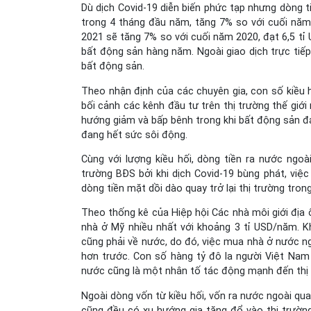
Dù dịch Covid-19 diễn biến phức tạp nhưng dòng
trong 4 tháng đầu năm, tăng 7% so với cuối năm
2021 sẽ tăng 7% so với cuối năm 2020, đạt 6,5 tỉ
bất động sản hàng năm. Ngoài giao dịch trực tiế
bất động sản.
Theo nhận định của các chuyên gia, con số kiều
bối cảnh các kênh đầu tư trên thị trường thế giớ
hướng giảm và bấp bênh trong khi bất động sản đa
đang hết sức sôi động.
Cùng với lượng kiều hối, dòng tiền ra nước ngo
trường BĐS bởi khi dịch Covid-19 bùng phát, việc
dòng tiền mặt dồi dào quay trở lại thị trường tro
Theo thống kê của Hiệp hội Các nhà môi giới đị
nhà ở Mỹ nhiều nhất với khoảng 3 tỉ USD/năm. Kh
cũng phải về nước, do đó, việc mua nhà ở nước ng
hơn trước. Con số hàng tỷ đô la người Việt Nam
nước cũng là một nhân tố tác động mạnh đến thị tr
Ngoài dòng vốn từ kiều hối, vốn ra nước ngoài qu
cũng đều có xu hướng gia tăng đổ vào thị trườn