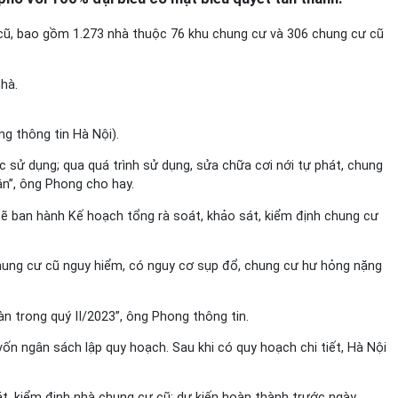
ũ, bao gồm 1.273 nhà thuộc 76 khu chung cư và 306 chung cư cũ
hà.
g thông tin Hà Nội).
ác sử dụng; qua quá trình sử dụng, sửa chữa cơi nới tự phát, chung
ân”, ông Phong cho hay.
sẽ ban hành Kế hoạch tổng rà soát, khảo sát, kiểm định chung cư
 chung cư cũ nguy hiểm, có nguy cơ sụp đổ, chung cư hư hỏng nặng
n trong quý II/2023”, ông Phong thông tin.
ốn ngân sách lập quy hoạch. Sau khi có quy hoạch chi tiết, Hà Nội
át, kiểm định nhà chung cư cũ; dự kiến hoàn thành trước ngày