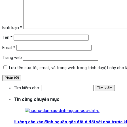
Bình luận
*
Tên
*
Email
*
Trang web
Lưu tên của tôi, email, và trang web trong trình duyệt này cho lầ
Tìm kiếm cho:
Tin cùng chuyên mục
Hướng dẫn xác định nguồn gốc đất ở đối với nhà trước 