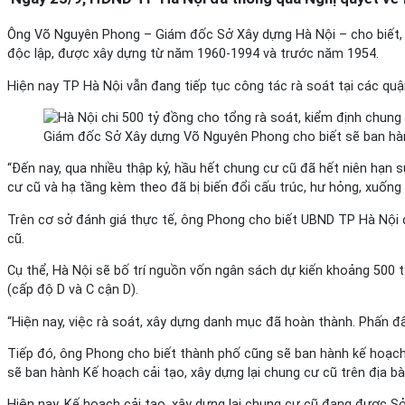
Ông Võ Nguyên Phong – Giám đốc Sở Xây dựng Hà Nội – cho biết, 
độc lập, được xây dựng từ năm 1960-1994 và trước năm 1954.
Hiện nay TP Hà Nội vẫn đang tiếp tục công tác rà soát tại các q
Giám đốc Sở Xây dựng Võ Nguyên Phong cho biết sẽ ban hành
“Đến nay, qua nhiều thập kỷ, hầu hết chung cư cũ đã hết niên hạn s
cư cũ và hạ tầng kèm theo đã bị biến đổi cấu trúc, hư hỏng, xuống
Trên cơ sở đánh giá thực tế, ông Phong cho biết UBND TP Hà Nội d
cũ.
Cụ thể, Hà Nội sẽ bố trí nguồn vốn ngân sách dự kiến khoảng 500 
(cấp độ D và C cận D).
“Hiện nay, việc rà soát, xây dựng danh mục đã hoàn thành. Phấn đấ
Tiếp đó, ông Phong cho biết thành phố cũng sẽ ban hành kế hoạch t
sẽ ban hành Kế hoạch cải tạo, xây dựng lại chung cư cũ trên địa bà
Hiện nay, Kế hoạch cải tạo, xây dựng lại chung cư cũ đang được S