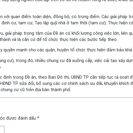
n với quan điểm toàn diện, đồng bộ, có trọng điểm. Các giải pháp tr
i định cư, tạm cư; Tạo lập quỹ nhà ở tạm thời (tạm cư); Thực hiện cá
 giải pháp trọng tâm của Đề án có khối lượng công việc lớn, liên q
àn thành và là căn cứ để tổ chức thực hiện các bước tiếp theo.
y quyền mạnh cho các quận, huyện tổ chức thực hiện đảm bảo khả thi
ng cư), trong đó, nhiều chung cư đã xuống cấp, việc cải tạo xây dựng
.
định trong Đề án, theo Ban Đô thị, UBND TP cần tiếp tục rà soát đá
HĐND TP sửa đổi, bổ sung các cơ chính sách ưu đãi, khuyến khích đ
 chung cư cũ trên địa bàn thành phố.
uộc được đánh dấu
*