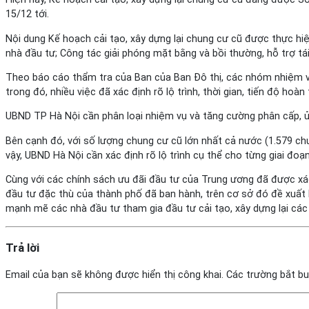
15/12 tới.
Nội dung Kế hoạch cải tạo, xây dựng lại chung cư cũ được thực hiệ
nhà đầu tư; Công tác giải phóng mặt bằng và bồi thường, hỗ trợ tá
Theo báo cáo thẩm tra của Ban của Ban Đô thị, các nhóm nhiệm vụ,
trong đó, nhiều việc đã xác định rõ lộ trình, thời gian, tiến độ ho
UBND TP Hà Nội cần phân loại nhiệm vụ và tăng cường phân cấp, ủ
Bên cạnh đó, với số lượng chung cư cũ lớn nhất cả nước (1.579 chu
vậy, UBND Hà Nội cần xác định rõ lộ trình cụ thể cho từng giai đoạn
Cùng với các chính sách ưu đãi đầu tư của Trung ương đã được xác 
đầu tư đặc thù của thành phố đã ban hành, trên cơ sở đó đề xuất 
mạnh mẽ các nhà đầu tư tham gia đầu tư cải tạo, xây dựng lại các
Trả lời
Email của bạn sẽ không được hiển thị công khai.
Các trường bắt b