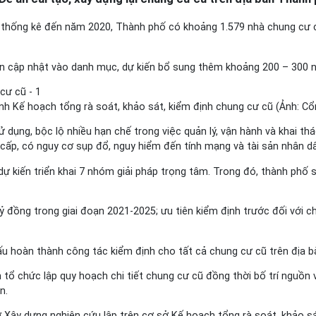
thống kê đến năm 2020, Thành phố có khoảng 1.579 nhà chung cư c
uận cập nhật vào danh mục, dự kiến bổ sung thêm khoảng 200 – 300 n
 Kế hoạch tổng rà soát, khảo sát, kiểm định chung cư cũ (Ảnh: Cổn
ử dụng, bộc lộ nhiều hạn chế trong việc quản lý, vận hành và khai th
 cấp, có nguy cơ sụp đổ, nguy hiểm đến tính mạng và tài sản nhân d
ự kiến triển khai 7 nhóm giải pháp trọng tâm. Trong đó, thành phố 
tỷ đồng trong giai đoạn 2021-2025; ưu tiên kiểm định trước đối với
u hoàn thành công tác kiểm định cho tất cả chung cư cũ trên địa bà
ổ chức lập quy hoạch chi tiết chung cư cũ đồng thời bố trí nguồn v
n.
ở Xây dựng nghiên cứu lập trên cơ sở Kế hoạch tổng rà soát, khảo s