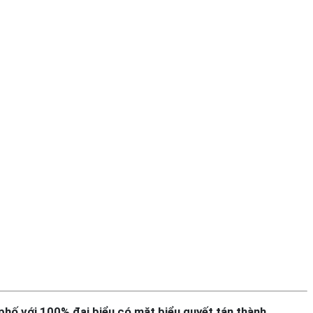
phố với 100% đại biểu có mặt biểu quyết tán thành.