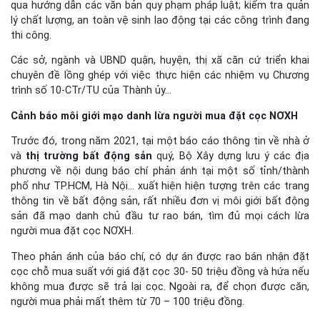
qua hướng dẫn các văn bản quy phạm pháp luật; kiểm tra quản
lý chất lượng, an toàn vệ sinh lao động tại các công trình đang
thi công.
Các sở, ngành và UBND quận, huyện, thị xã căn cứ triển khai
chuyên đề lồng ghép với việc thực hiện các nhiệm vụ Chương
trình số 10-CTr/TU của Thành ủy…
Cảnh báo môi giới mạo danh lừa người mua đặt cọc NƠXH
Trước đó, trong năm 2021, tại một báo cáo thông tin về nhà ở
và
thị trường bất động sản
quý, Bộ Xây dựng lưu ý các địa
phương về nội dung báo chí phản ánh tại một số tỉnh/thành
phố như TP.HCM, Hà Nội… xuất hiện hiện tượng trên các trang
thông tin về bất động sản, rất nhiều đơn vị môi giới bất động
sản đã mạo danh chủ đầu tư rao bán, tìm đủ mọi cách lừa
người mua đặt cọc NƠXH.
Theo phản ánh của báo chí, có dự án được rao bán nhận đặt
cọc chỗ mua suất với giá đặt cọc 30- 50 triệu đồng và hứa nếu
không mua được sẽ trả lại cọc. Ngoài ra, để chọn được căn,
người mua phải mất thêm từ 70 – 100 triệu đồng.