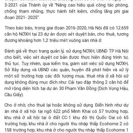
3-2021 của Thành ủy về “Nâng cao hiệu quả công tác phòng,
chống tham nhũng; thực hành tiết kiệm, chống lãng phí giai
đoạn 2021- 2025”.
Theo báo báo, trong giai đoạn 2016-2020, Hà Nội đã có 12.659
căn hộ NƠXH tại 23 dự án được xét duyệt bán, cho thuê, tương
đương khoảng hơn 1,2 triệu mét vuông sàn nhà ở.
Đánh giá về thực trạng quản lý, sử dụng NƠXH, UBND TP Hà Nội
cho biết, việc xét duyệt cơ bản được thực hiện đúng trình tự,
thủ tục. Tuy nhiên, qua kiểm tra, giám sát việc sử dụng NƠXH,
Sở Xây dựng và UBND các quận, huyện đã phát hiện và xử lý
một số trường hợp các đối tượng mua, thuê nhà ở xã hội sử
dụng không đúng mục đích như: Cải tạo đập thông 2 căn hộ để
mở rộng diện tích tại dự án 30 Phạm Văn Đồng (Dịch Vọng Hậu,
Cầu Giấy).
Cho ở nhờ, cho thuê lại hoặc không sử dụng. Điển hình như dự
án nhà ở xã hội tại ngõ 622 phố Minh Khai có 57 trường hợp;
khu nhà ở xã hội tại ô đất CC-1 khu đô thị Quốc Oai có 65
trường hợp; khu nhà ở cho người thu nhập thấp Ecohome 2 có
158 trường hợp; khu nhà ở cho người thu nhập thấp Ecohome 1