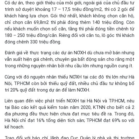
Có dự án, theo giới thiệu của môi giới, ngoài giá của chủ đầu tư
trình sở duyệt khoảng 17 – 17,5 triệu đồng/m2, thì có 2 gói để
khách hàng lựa chọn. Gói thứ nhất, khách không chọn căn hộ,
chỉ chọn căn 69,8m2 thì phải đóng thêm 140 triệu đồng. Còn
nếu khách muốn chọn số căn, tầng thì phải đóng tiền chênh từ
180 – 250 triệu đồng/căn. Riêng đối với căn to, lô góc thì khách
đóng chênh 330 triệu đồng.
Đánh giá về thực trạng các dự án NƠXH dù chưa mở bán nhưng
vẫn xuất hiện giá chênh, chuyên gia bất động sản cho rằng một
trong những nguyên nhân bởi nhu cầu lớn nhưng nguồn cung ít.
Cùng với đó nguyên nhân thiếu NƠXH tại các đô thị lớn như Hà
Nội, TP.HCM còn bởi thiếu quỹ đất, nhiều chủ đầu tư không bố
trí 20% quỹ đất trong dự án để làm NƠXH.
Liên quan đến việc phát triển NOXH tại Hà Nội và TP.HCM, nêu
tại Báo cáo kết quả kiểm toán năm 2020, KTNN cho biết cả 2
địa phương đều thực hiện chưa đạt mục tiêu đề ra. Trong đó,
Hà Nội chỉ đạt 16% tổng diện tích sàn; TPHCM đạt 69% so với
kế hoạch.
Trao đổi với báo chí, lãnh đạo Cục Quản lý nhà và thị trường