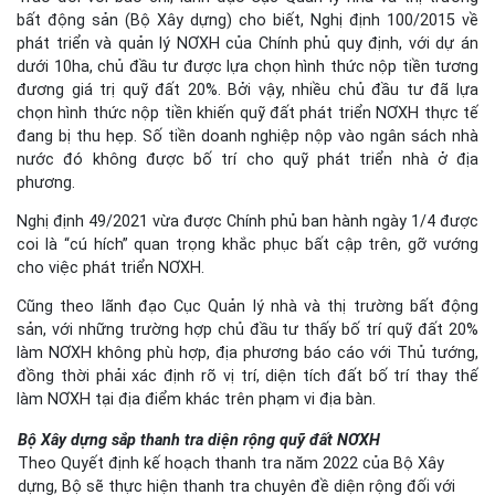
bất động sản (Bộ Xây dựng) cho biết, Nghị định 100/2015 về
phát triển và quản lý NƠXH của Chính phủ quy định, với dự án
dưới 10ha, chủ đầu tư được lựa chọn hình thức nộp tiền tương
đương giá trị quỹ đất 20%. Bởi vậy, nhiều chủ đầu tư đã lựa
chọn hình thức nộp tiền khiến quỹ đất phát triển NƠXH thực tế
đang bị thu hẹp. Số tiền doanh nghiệp nộp vào ngân sách nhà
nước đó không được bố trí cho quỹ phát triển nhà ở địa
phương.
Nghị định 49/2021 vừa được Chính phủ ban hành ngày 1/4 được
coi là “cú hích” quan trọng khắc phục bất cập trên, gỡ vướng
cho việc phát triển NƠXH.
Cũng theo lãnh đạo Cục Quản lý nhà và thị trường bất động
sản, với những trường hợp chủ đầu tư thấy bố trí quỹ đất 20%
làm NƠXH không phù hợp, địa phương báo cáo với Thủ tướng,
đồng thời phải xác định rõ vị trí, diện tích đất bố trí thay thế
làm NƠXH tại địa điểm khác trên phạm vi địa bàn.
Bộ Xây dựng sắp thanh tra diện rộng quỹ đất NƠXH
Theo Quyết định kế hoạch thanh tra năm 2022 của Bộ Xây
dựng, Bộ sẽ thực hiện thanh tra chuyên đề diện rộng đối với