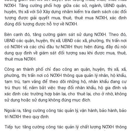
NƠXH. Tăng cường phối hợp giữa các sở, ngành, UBND quận,
huyện, thị xã với Sở Xây dựng nhằm kiểm tra danh sách các đối
tượng được giải quyết mua, thuê, thuê mua NƠXH, xác định
đúng đối tượng được hỗ trợ về NƠXH.
Bên cạnh đó, tăng cường giám sát sử dụng NƠXH. Theo đó,
UBND các quận, huyện, thị xã; UBND các xã, phường, thị trấn nơi
có NƠXH và các chủ đầu tư NƠXH thực hiện đúng, đầy đủ nội
dung quy định về giám sát đối tượng sau khi được mua, thuê,
thuê mua NƠXH.
Công an thành phố chỉ đạo công an quận, huyện, thị xã, xã,
phường, thị trấn nơi có NƠXH thông qua quản lý nhân, hộ khẩu,
tạm trú, tạm vắng để theo dõi những hộ, nhân khẩu đang cư
trú thực tế; nắm bắt việc thay đổi nhân khẩu, hộ gia đình và
xác định các trường hợp bán lại, cho thuê lại, cho ở nhờ, không
sử dụng hoặc sử dụng không đúng mục đích.
Ngoài ra, tăng cường công tác quản lý, vận hành, bảo hành, bảo
trì NƠXH theo quy định.
Tiếp tục tăng cường công tác quản lý chất lượng NƠXH thông