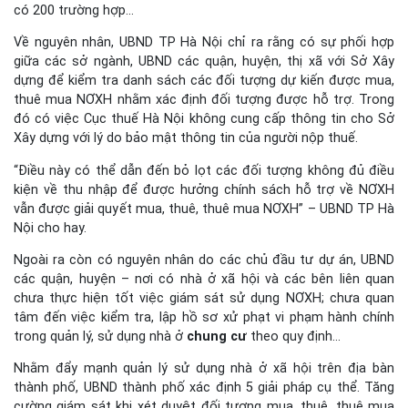
có 200 trường hợp…
Về nguyên nhân, UBND TP Hà Nội chỉ ra rằng có sự phối hợp
giữa các sở ngành, UBND các quận, huyện, thị xã với Sở Xây
dựng để kiểm tra danh sách các đối tượng dự kiến được mua,
thuê mua NƠXH nhằm xác định đối tượng được hỗ trợ. Trong
đó có việc Cục thuế Hà Nội không cung cấp thông tin cho Sở
Xây dựng với lý do bảo mật thông tin của người nộp thuế.
“Điều này có thể dẫn đến bỏ lọt các đối tượng không đủ điều
kiện về thu nhập để được hưởng chính sách hỗ trợ về NƠXH
vẫn được giải quyết mua, thuê, thuê mua NƠXH” – UBND TP Hà
Nội cho hay.
Ngoài ra còn có nguyên nhân do các chủ đầu tư dự án, UBND
các quận, huyện – nơi có nhà ở xã hội và các bên liên quan
chưa thực hiện tốt việc giám sát sử dụng NƠXH; chưa quan
tâm đến việc kiểm tra, lập hồ sơ xử phạt vi phạm hành chính
trong quản lý, sử dụng nhà ở
chung cư
theo quy định…
Nhằm đẩy mạnh quản lý sử dụng nhà ở xã hội trên địa bàn
thành phố, UBND thành phố xác định 5 giải pháp cụ thể. Tăng
cường giám sát khi xét duyệt đối tượng mua, thuê, thuê mua