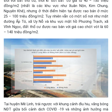
Đối với đất thổ cư, thời kì “sốt đất” có giá từ 40 – 150 triệu
đồng/m2 (nhất là các khu vực như Xuân Nộn, Kim Chung,
Nguyên Khê), nhưng ở thời điểm hiện tại được rao bán ở mức
25 – 100 triệu đồng/m2. Tuy nhiên vẫn có một số nơi như mặt
đường Ấp Tó, xã Uy Nỗ và khu vực mặt hồ Phương Trạch, xã
Vĩnh Ngọc, đất thổ cư được rao bán với giá cao chót vót là 60
– 140 triệu đồng/m2.
Tại huyện Mê Linh, trái ngược với khung cảnh đìu hiu, vắng bóng
NĐT giữa bối cảnh dịch COVID -19 và những ảnh hưởng mà