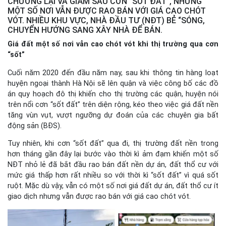
CHƯỠNG LẠI VÀ GIẢM SAU CƠN “SỐT ĐẤT”, NHƯNG
MỘT SỐ NƠI VẪN ĐƯỢC RAO BÁN VỚI GIÁ CAO CHÓT
VÓT. NHIỀU KHU VỰC, NHÀ ĐẦU TƯ (NĐT) BẺ “SÓNG,
CHUYỂN HƯỚNG SANG XÂY NHÀ ĐỂ BÁN.
Giá đất một số nơi vẫn cao chót vót khi thị trường qua cơn
“sốt”
Cuối năm 2020 đến đầu năm nay, sau khi thông tin hàng loạt
huyện ngoại thành Hà Nội sẽ lên quận và việc công bố các đồ
án quy hoạch đô thị khiến cho thị trường các quận, huyện nói
trên nổi cơn “sốt đất” trên diện rộng, kéo theo việc giá đất nền
tăng vùn vụt, vượt ngưỡng dự đoán của các chuyên gia bất
động sản (BĐS).
Tuy nhiên, khi cơn “sốt đất” qua đi, thị trường đất nền trong
hơn tháng gần đây lại bước vào thời kì ảm đạm khiến một số
NĐT nhỏ lẻ đã bắt đầu rao bán đất nền dự án, đất thổ cư với
mức giá thấp hơn rất nhiều so với thời kì “sốt đất” vì quá sốt
ruột. Mặc dù vậy, vẫn có một số nơi giá đất dự án, đất thổ cư ít
giao dịch nhưng vẫn được rao bán với giá cao chót vót.