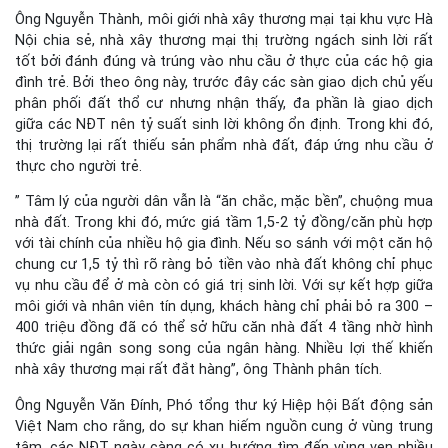
Ông Nguyễn Thành, môi giới nhà xây thương mại tại khu vực Hà
Nội chia sẻ, nhà xây thương mại thị trường ngách sinh lời rất
tốt bởi đánh đúng và trúng vào nhu cầu ở thực của các hộ gia
đình trẻ. Bởi theo ông này, trước đây các sàn giao dịch chủ yếu
phân phối đất thổ cư nhưng nhận thấy, đa phần là giao dịch
giữa các NĐT nên tỷ suất sinh lời không ổn định. Trong khi đó,
thị trường lại rất thiếu sản phẩm nhà đất, đáp ứng nhu cầu ở
thực cho người trẻ.
” Tâm lý của người dân vẫn là “ăn chắc, mặc bền”, chuộng mua
nhà đất. Trong khi đó, mức giá tầm 1,5-2 tỷ đồng/căn phù hợp
với tài chính của nhiều hộ gia đình. Nếu so sánh với một căn hộ
chung cư 1,5 tỷ thì rõ ràng bỏ tiền vào nhà đất không chỉ phục
vụ nhu cầu để ở mà còn có giá trị sinh lời. Với sự kết hợp giữa
môi giới và nhân viên tín dụng, khách hàng chỉ phải bỏ ra 300 –
400 triệu đồng đã có thể sở hữu căn nhà đất 4 tầng nhờ hình
thức giải ngân song song của ngân hàng. Nhiều lợi thế khiến
nhà xây thương mại rất đắt hàng”, ông Thành phân tích.
Ông Nguyễn Văn Đính, Phó tổng thư ký Hiệp hội Bất động sản
Việt Nam cho rằng, do sự khan hiếm nguồn cung ở vùng trung
tâm, các NĐT ngày càng có xu hướng tìm đến vùng ven nhiều