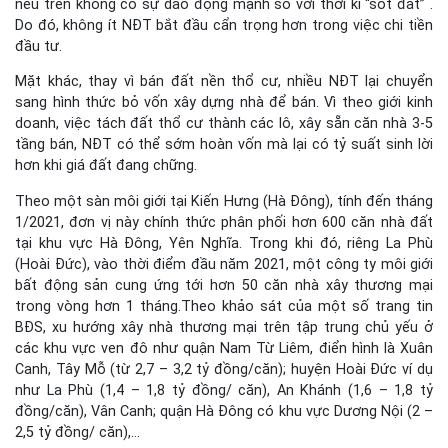
nêu trên không có sự dao động mạnh so với thời kì “sốt đất” .
Do đó, không ít NĐT bắt đầu cẩn trọng hơn trong việc chi tiền
đầu tư.
Mặt khác, thay vì bán đất nền thổ cư, nhiều NĐT lại chuyển
sang hình thức bỏ vốn xây dựng nhà để bán. Vì theo giới kinh
doanh, việc tách đất thổ cư thành các lô, xây sẵn căn nhà 3-5
tầng bán, NĐT có thể sớm hoàn vốn mà lại có tỷ suất sinh lời
hơn khi giá đất đang chững.
Theo một sàn môi giới tại Kiến Hưng (Hà Đông), tính đến tháng
1/2021, đơn vị này chính thức phân phối hơn 600 căn nhà đất
tại khu vực Hà Đông, Yên Nghĩa. Trong khi đó, riêng La Phù
(Hoài Đức), vào thời điểm đầu năm 2021, một công ty môi giới
bất động sản cung ứng tới hơn 50 căn nhà xây thương mại
trong vòng hơn 1 tháng.Theo khảo sát của một số trang tin
BĐS, xu hướng xây nhà thương mại trên tập trung chủ yếu ở
các khu vực ven đô như quận Nam Từ Liêm, điển hình là Xuân
Canh, Tây Mỗ (từ 2,7 – 3,2 tỷ đồng/căn); huyện Hoài Đức ví dụ
như La Phù (1,4 – 1,8 tỷ đồng/ căn), An Khánh (1,6 – 1,8 tỷ
đồng/căn), Vân Canh; quận Hà Đông có khu vực Dương Nội (2 –
2,5 tỷ đồng/ căn),…