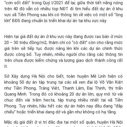
“cơn sốt đất” trong Quý I/2021 để lại; giữa thời tiết nắng nóng
trên 40 độ vẫn có nhiều top NĐT đi tìm hiểu đất dự án ở khu
vực xã Tiền Phong sau khi có thông tin về việc có một số “ông
lớn” BĐS đang chuẩn bị triển khai dự án tại khu vực này.
Hiện tại giá đất dự án ở khu vực này đang được rao bán ở mức
20 – 30 triệu đồng/m2, thậm chí có “cò đất” còn cho rằng mức
giá trên sẽ tiếp tục được nâng lên khi các dự án chính thức
được công bố. Tuy nhiên, nhiều người cho rằng các thông tin
trên chưa được kiểm chứng và lượng giao dịch thành công rất
ít.
Sở Xây dựng Hà Nội cho biết, toàn huyện Mê Linh hiện có
khoảng 50 dự án tập trung tại các xã ven đại lộ Võ Văn Kiệt
như Tiền Phong, Tráng Việt, Thanh Lâm, Đại Thịnh, thị trấn
Quang Minh. Trong đó có khoảng 20 dự án lớn, quy mô từ vài
chục đến vài trăm hecta, tập trung nhiều nhất tại xã Tiền
Phong. Tuy nhiên, hầu hết các dự án hiện nay đều đang “đắp
chiếu” hoặc triển khai dang dở và gần như không có hạ tầng.
Mặc dù giá đất ở vị trí đắc địa tại một số quận, huyện Hà Nội