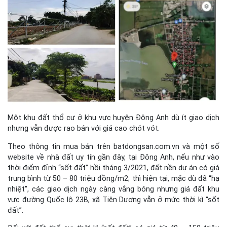
Một khu đất thổ cư ở khu vực huyện Đông Anh dù ít giao dịch
nhưng vẫn được rao bán với giá cao chót vót.
Theo thông tin mua bán trên batdongsan.com.vn và một số
website về nhà đất uy tín gần đây, tại Đông Anh, nếu như vào
thời điểm đỉnh “sốt đất” hồi tháng 3/2021, đất nền dự án có giá
trung bình từ 50 – 80 triệu đồng/m2; thì hiện tại, mặc dù đã “hạ
nhiệt”, các giao dịch ngày càng vắng bóng nhưng giá đất khu
vực đường Quốc lộ 23B, xã Tiên Dương vẫn ở mức thời kì “sốt
đất”.