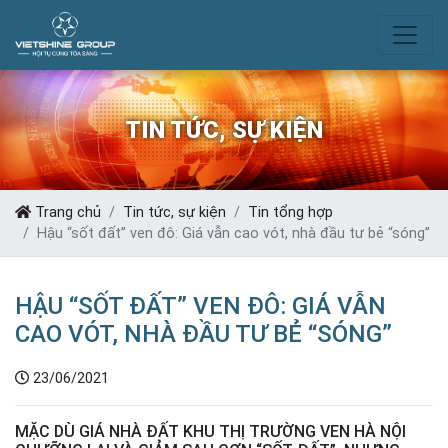
TIN TỨC, SỰ KIỆN
Trang chủ
Tin tức, sự kiện
Tin tổng hợp
Hậu “sốt đất” ven đô: Giá vẫn cao vót, nhà đầu tư bẻ “sóng”
HẬU “SỐT ĐẤT” VEN ĐÔ: GIÁ VẪN
CAO VÓT, NHÀ ĐẦU TƯ BẺ “SÓNG”
23/06/2021
MẶC DÙ GIÁ NHÀ ĐẤT KHU THỊ TRƯỜNG VEN HÀ NỘI