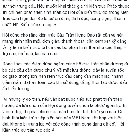
khiên cưỡng, pha trộn hỗn tạp với nhiều chi tiết kiến trúc châu Âu
từ thời trung cổ… Nếu muốn khai thác giá trị kiến trúc Pháp thuộc
thì chỉ nên phát triển tinh thần cốt lõi của kiến trúc đó trong Kiến
trúc Cầu hiện đại. Đó là sự ổn định, đĩnh đạc, sang trọng, thanh
nhã”, Hội Kiến trúc sư góp ý.
Hội cũng cho rằng kiến trúc Cầu Trần Hưng Đạo rất cần và nên
mang tinh thần mới, đơn giản, thanh thoát, cần xem xét kỹ càng
về tỷ lệ và kiến trúc tất cả các bộ phận hình thái như các tháp –
trụ cầu, mố cầu, lan can cầu…
Đồng thời, các điểm dừng ngắm cảnh bố cục trên phần đường đi
bộ của cầu cần được chú ý. Về mặt lưu thông, đây là tuyến tốc
độ giao thông lớn, nên kiến trúc cầu càng cần mạch lạc, thanh
giản nhằm đạt an toàn cao khi sử dụng, đồng thời tạo được dấu
ấn biểu tượng.
“Vì những lý do trên, nếu vẫn bắt buộc tiếp tục phát triển theo
hướng đã lựa chọn của Hội đồng tuyển chọn là phương án bố trí
2 cụm trụ, thì phải chỉnh sửa căn bản để đạt được yêu cầu: Có
hình thái kiến trúc tiếp biến bản sắc Việt Nam kết hợp với hiện
đại, không bị trùng lặp với các công trình cùng dạng đã có”, Hội
Kiến trúc sư tiếp tục góp ý.