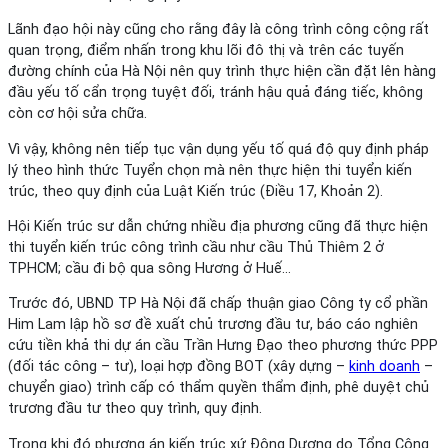
Lãnh đạo hội này cũng cho rằng đây là công trình công cộng rất
quan trọng, điểm nhấn trong khu lõi đô thị và trên các tuyến
đường chính của Hà Nội nên quy trình thực hiện cần đặt lên hàng
đầu yếu tố cẩn trọng tuyệt đối, tránh hậu quả đáng tiếc, không
còn cơ hội sửa chữa.
Vì vậy, không nên tiếp tục vận dụng yếu tố quá độ quy định pháp
lý theo hình thức Tuyển chọn mà nên thực hiện thi tuyển kiến
trúc, theo quy định của Luật Kiến trúc (Điều 17, Khoản 2).
Hội Kiến trúc sư dẫn chứng nhiều địa phương cũng đã thực hiện
thi tuyển kiến trúc công trình cầu như cầu Thủ Thiêm 2 ở
TPHCM; cầu đi bộ qua sông Hương ở Huế…
Trước đó, UBND TP Hà Nội đã chấp thuận giao Công ty cổ phần
Him Lam lập hồ sơ đề xuất chủ trương đầu tư, báo cáo nghiên
cứu tiền khả thi dự án cầu Trần Hưng Đạo theo phương thức PPP
(đối tác công – tư), loại hợp đồng BOT (xây dựng –
kinh doanh
–
chuyển giao) trình cấp có thẩm quyền thẩm định, phê duyệt chủ
trương đầu tư theo quy trình, quy định.
Trong khi đó phương án kiến trúc xứ Đông Dương do Tổng Công