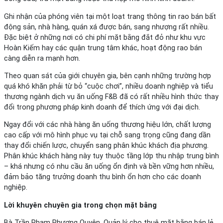
Ghi nhận của phóng viên tại một loạt trang thông tin rao bán bất
động sản, nhà hàng, quán xá được bán, sang nhượng rất nhiều.
Đặc biệt ở những nơi có chi phí mặt bằng đắt đỏ như khu vực
Hoàn Kiếm hay các quận trung tâm khác, hoạt động rao bán
càng diễn ra mạnh hơn.
Theo quan sát của giới chuyên gia, bên cạnh những trường hợp
quá khó khăn phải từ bỏ “cuộc chơi”, nhiều doanh nghiệp và tiểu
thương ngành dịch vụ ăn uống F&B đã có rất nhiều hình thức thay
đổi trong phương pháp kinh doanh để thích ứng với đại dịch.
Ngay đổi với các nhà hàng ăn uống thương hiệu lớn, chất lượng
cao cấp với mô hình phục vụ tại chỗ sang trọng cũng đang dần
thay đổi chiến lược, chuyển sang phân khúc khách địa phương.
Phân khúc khách hàng này tuy thuộc tầng lớp thu nhập trung bình
– khá nhưng có nhu cầu ăn uống ổn định và bền vững hơn nhiều,
đảm bảo tăng trưởng doanh thu bình ổn hơn cho các doanh
nghiệp.
Lời khuyên chuyên gia trong chọn mặt bằng
Bà Trần Phạm Phương Quyên, Quản lý cho thuê mặt bằng bán lẻ