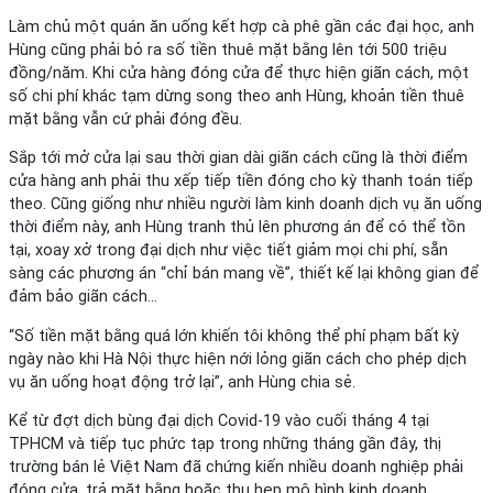
Làm chủ một quán ăn uống kết hợp cà phê gần các đại học, anh
Hùng cũng phải bỏ ra số tiền thuê mặt bằng lên tới 500 triệu
đồng/năm. Khi cửa hàng đóng cửa để thực hiện giãn cách, một
số chi phí khác tạm dừng song theo anh Hùng, khoản tiền thuê
mặt bằng vẫn cứ phải đóng đều.
Sắp tới mở cửa lại sau thời gian dài giãn cách cũng là thời điểm
cửa hàng anh phải thu xếp tiếp tiền đóng cho kỳ thanh toán tiếp
theo. Cũng giống như nhiều người làm kinh doanh dịch vụ ăn uống
thời điểm này, anh Hùng tranh thủ lên phương án để có thể tồn
tại, xoay xở trong đại dịch như việc tiết giảm mọi chi phí, sẵn
sàng các phương án “chỉ bán mang về”, thiết kế lại không gian để
đảm bảo giãn cách…
“Số tiền mặt bằng quá lớn khiến tôi không thể phí phạm bất kỳ
ngày nào khi Hà Nội thực hiện nới lỏng giãn cách cho phép dịch
vụ ăn uống hoạt động trở lại”, anh Hùng chia sẻ.
Kể từ đợt dịch bùng đại dịch Covid-19 vào cuối tháng 4 tại
TPHCM và tiếp tục phức tạp trong những tháng gần đây, thị
trường bán lẻ Việt Nam đã chứng kiến nhiều doanh nghiệp phải
đóng cửa, trả mặt bằng hoặc thu hẹp mô hình kinh doanh.