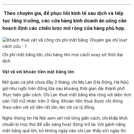
Theo chuyên gia, để phục hồi kinh tế sau dịch và tiếp
tục tăng trưởng, các cửa hàng kinh doanh ăn uống cần
hoạch định các chiến lược mở rộng cửa hàng phù hợp.
Chi phí mặt bằng lớn, chủ hàng tìm mọi cách xoay sở thời đại
dịch
Vật vã với khoản tiền mặt bằng lớn
Mở quán cà phê chưa đầy 3 tháng, chị My Lan (Hà Đông, Hà Nội)
giờ như ngồi trên đống lửa sau khoảng thời gian dài thành phố
thực hiện giãn cách. Chị Lan thuê mặt bằng khá rộng với diện tích
sàn 150 m2 nhân trên 3 tầng. Khoản tiền thuê được chị đóng
theo năm với số tiền rất lớn, lên tới cả tỷ đồng.
Nghe thông tin Hà Nội xem xét nới lỏng giãn cách, chị khấp khởi
chuẩn bị mọi thứ để sẵn sàng hoạt động trở lại. Với gánh nặng
mặt bằng quá lớn, bỏ không ngày nào chị Lan thấy xót ngày đó.