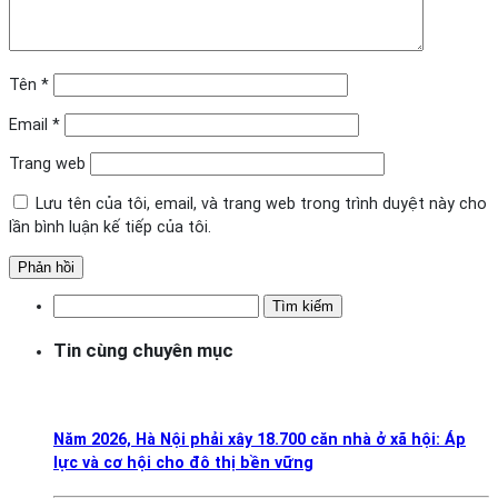
Tên
*
Email
*
Trang web
Lưu tên của tôi, email, và trang web trong trình duyệt này cho
lần bình luận kế tiếp của tôi.
Tìm
kiếm
Tin cùng chuyên mục
cho:
Năm 2026, Hà Nội phải xây 18.700 căn nhà ở xã hội: Áp
lực và cơ hội cho đô thị bền vững