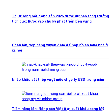
Thị trường bất động sản 2026 được dự báo tăng trưởng
tích cực: Bước vào chu kỳ phát triển bền vững
Chen lấn, xếp hàng xuyên đêm để nộp hồ sơ mua nhà ở
xã hội
Nhập khẩu sắt thép vượt mốc chục tỷ USD trong năm
Tiềm năng lớn: Nông sản Việt ồ ạt xuất khẩu sang Mỹ