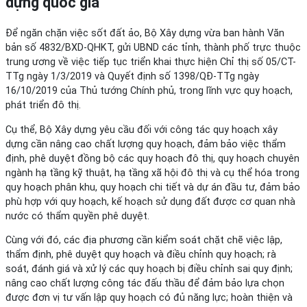
dựng quốc gia
Để ngăn chặn việc sốt đất ảo, Bộ Xây dựng vừa ban hành Văn
bản số 4832/BXD-QHKT, gửi UBND các tỉnh, thành phố trực thuộc
trung ương về việc tiếp tục triển khai thực hiện Chỉ thị số 05/CT-
TTg ngày 1/3/2019 và Quyết định số 1398/QĐ-TTg ngày
16/10/2019 của Thủ tướng Chính phủ, trong lĩnh vực quy hoạch,
phát triển đô thị.
Cụ thể, Bộ Xây dựng yêu cầu đối với công tác quy hoạch xây
dựng cần nâng cao chất lượng quy hoạch, đảm bảo việc thẩm
định, phê duyệt đồng bộ các quy hoạch đô thị, quy hoạch chuyên
ngành hạ tầng kỹ thuật, hạ tầng xã hội đô thị và cụ thể hóa trong
quy hoạch phân khu, quy hoạch chi tiết và dự án đầu tư, đảm bảo
phù hợp với quy hoạch, kế hoạch sử dụng đất được cơ quan nhà
nước có thẩm quyền phê duyệt.
Cùng với đó, các địa phương cần kiểm soát chặt chẽ việc lập,
thẩm định, phê duyệt quy hoạch và điều chỉnh quy hoạch; rà
soát, đánh giá và xử lý các quy hoạch bị điều chỉnh sai quy định;
nâng cao chất lượng công tác đấu thầu để đảm bảo lựa chọn
được đơn vị tư vấn lập quy hoạch có đủ năng lực; hoàn thiện và