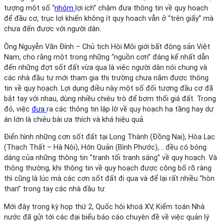
tượng một số “
nhóm
lợi ích” chậm đưa thông tin về quy hoạch
để đầu cơ, trục lợi khiến không ít quy hoạch vẫn ở “trên giấy” mà
chưa đến được với người dân.
Ông Nguyễn Văn Đính – Chủ tịch Hội Môi giới bất động sản Việt
Nam, cho rằng một trong những “nguồn cơn” đáng kể nhất dẫn
đến những đợt sốt đất vừa qua là việc người dân nói chung và
các nhà đầu tư mới tham gia thị trường chưa nắm được thông
tin về quy hoạch. Lợi dụng điều này một số đối tượng đầu cơ đã
bắt tay với nhau, dùng nhiều chiêu trò để bơm thổi giá đất. Trong
đó, việc
đưa
ra các thông tin lập lờ về quy hoạch hạ tầng hay dự
án lớn là chiêu bài ưa thích và khá hiệu quả.
Điển hình những cơn sốt đất tại Long Thành (Đồng Nai), Hòa Lạc
(Thạch Thất – Hà Nội), Hớn Quản (Bình Phước),… đều có bóng
dáng của những thông tin “tranh tối tranh sáng” về quy hoạch. Và
thông thường, khi thông tin về quy hoạch được công bố rõ ràng
thì cũng là lúc mà các cơn sốt đất đi qua và để lại rất nhiều “hòn
than” trong tay các nhà đầu tư.
Mới đây trong kỳ họp thứ 2, Quốc hội khoá XV, Kiểm toán Nhà
nước đã gửi tới các đại biểu báo cáo chuyên đề về việc quản lý