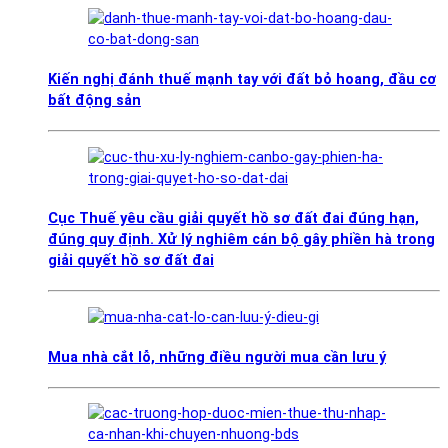
Kiến nghị đánh thuế mạnh tay với đất bỏ hoang, đầu cơ
bất động sản
Cục Thuế yêu cầu giải quyết hồ sơ đất đai đúng hạn,
đúng quy định. Xử lý nghiêm cán bộ gây phiền hà trong
giải quyết hồ sơ đất đai
Mua nhà cắt lỗ, những điều người mua cần lưu ý