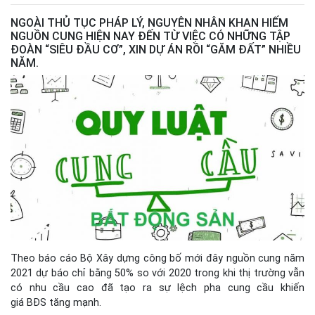
NGOÀI THỦ TỤC PHÁP LÝ, NGUYÊN NHÂN KHAN HIẾM
NGUỒN CUNG HIỆN NAY ĐẾN TỪ VIỆC CÓ NHỮNG TẬP
ĐOÀN “SIÊU ĐẦU CƠ”, XIN DỰ ÁN RỒI “GĂM ĐẤT” NHIỀU
NĂM.
Theo báo cáo Bộ Xây dựng công bố mới đây nguồn cung năm
2021 dự báo chỉ bằng 50% so với 2020 trong khi thị trường vẫn
có nhu cầu cao đã tạo ra sự lệch pha cung cầu khiến
giá BĐS tăng mạnh.