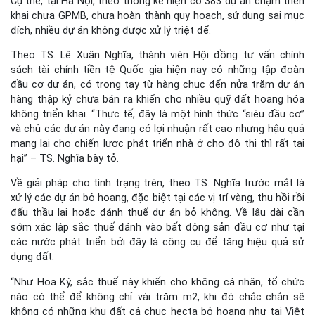
Cụ thể, tại Hà Nội, theo thống kê hiện có 383 dự án chậm triển
khai chưa GPMB, chưa hoàn thành quy hoạch, sử dụng sai mục
đích, nhiều dự án không được xử lý triệt để.
Theo TS. Lê Xuân Nghĩa, thành viên Hội đồng tư vấn chính
sách tài chính tiền tệ Quốc gia hiện nay có những tập đoàn
đầu cơ dự án, có trong tay từ hàng chục đến nửa trăm dự án
hàng thập kỷ chưa bán ra khiến cho nhiều quỹ đất hoang hóa
không triển khai. “Thực tế, đây là một hình thức “siêu đầu cơ”
và chủ các dự án này đang có lợi nhuận rất cao nhưng hậu quả
mang lại cho chiến lược phát triển nhà ở cho đô thị thì rất tai
hại” – TS. Nghĩa bày tỏ.
Về giải pháp cho tình trạng trên, theo TS. Nghĩa trước mắt là
xử lý các dự án bỏ hoang, đặc biệt tại các vị trí vàng, thu hồi rồi
đấu thầu lại hoặc đánh thuế dự án bỏ không. Về lâu dài cần
sớm xác lập sắc thuế đánh vào bất động sản đầu cơ như tại
các nước phát triển bởi đây là công cụ để tăng hiệu quả sử
dụng đất.
“Như Hoa Kỳ, sắc thuế này khiến cho không cá nhân, tổ chức
nào có thể để không chỉ vài trăm m2, khi đó chắc chắn sẽ
không có những khu đất cả chục hecta bỏ hoang như tại Việt