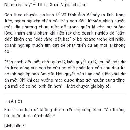
Nam hiện nay” – TS. Lê Xuân Nghĩa chia sẻ.
Còn theo chuyên gia kinh tế Vũ Đình Ánh để xảy ra tình trạng
trên, ngoài nguyên nhân nói trên còn đến từ việc chính quyền
một địa phương chưa triệt để trong quản lý, còn sự buông
lỏng, thậm chí vi phạm khi tiếp tay cho doanh nghiệp để “găm
đất” khiến cho “đất vàng, đất bạc” bị bỏ hoang trong khi nhiều
doanh nghiệp muốn tìm đất để phát triển dự án mới lại không
có.
“Bên cạnh việc siết chặt quản lý, kiên quyết xử lý, thu hồi các dự
án treo cũng cần nghiên cứu cơ chế phân loại các chủ đầu tư,
doanh nghiệp nào ôm đất kiên quyết nên hạn chế triển khai dự
án mới. Chỉ khi các vướng mắc được tháo gỡ, nguồn cung tăng,
giá mới có cơ hội bình ổn hơn” – Một chuyên gia bày tỏ.
TRẢ LỜI
Email của bạn sẽ không được hiển thị công khai.
Các trường
bắt buộc được đánh dấu
*
Bình luận
*