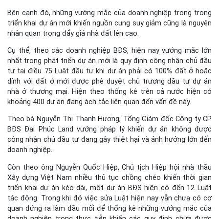
Bên cạnh đó, những vướng mắc của doanh nghiệp trong trong
triển khai dự án mới khiến nguồn cung suy giảm cũng là nguyên
nhân quan trọng đẩy giá nhà đất lên cao.
Cụ thể, theo các doanh nghiệp BĐS, hiện nay vướng mắc lớn
nhất trong phát triển dự án mới là quy định công nhận chủ đầu
tư tại điều 75 Luật đầu tư khi dự án phải có 100% đất ở hoặc
dính với
đất
ở mới được phê duyệt chủ trương đầu tư dự án
nhà ở thương mại. Hiện theo thống kê trên cả nước hiện có
khoảng 400 dự án đang ách tắc liên quan đến vấn đề này.
Theo bà Nguyễn Thị Thanh Hương, Tổng Giám đốc Công ty CP
BĐS Đại Phúc Land vướng pháp lý khiến dự án không được
công nhận chủ đầu tư đang gây thiệt hại và ảnh hưởng lớn đến
doanh nghiệp.
Còn theo ông Nguyễn Quốc Hiệp, Chủ tịch Hiệp hội nhà thầu
Xây dựng Việt Nam nhiều thủ tục chồng chéo khiến thời gian
triển khai dự án kéo dài, một dự án BĐS hiện có đến 12 Luật
tác động. Trong khi đó việc sửa Luật hiện nay vẫn chưa có cơ
quan đứng ra làm đầu mối để thống kê những vướng mắc của
doanh nghiệp trong thực tiễn khiến các quy định chưa được