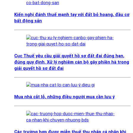
Kiến nghị đánh thuế mạnh tay với đất bỏ hoang, đầu cơ
bất động sản
Cục Thuế yêu cầu giải quyết hồ sơ đất đai đúng hạn,
đúng quy định. Xử lý nghiêm cán bộ gây phiền hà trong
giải quyết hồ sơ đất đai
Mua nhà cắt lỗ, những điều người mua cần lưu ý
Các trường hợp được miễn thuế thu nhập cá nhân khi