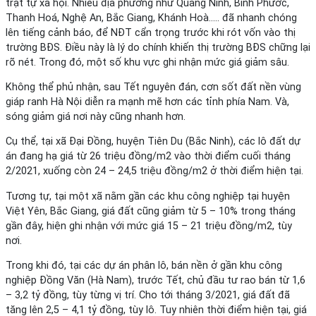
trật tự xã hội. Nhiều địa phương như Quảng Ninh, Bình Phước,
Thanh Hoá, Nghệ An, Bắc Giang, Khánh Hoà….. đã nhanh chóng
lên tiếng cảnh báo, để NĐT cẩn trọng trước khi rót vốn vào thị
trường BĐS. Điều này là lý do chính khiến thị trường BĐS chững lại
rõ nét. Trong đó, một số khu vực ghi nhận mức giá giảm sâu.
Không thể phủ nhận, sau Tết nguyên đán, cơn sốt đất nền vùng
giáp ranh Hà Nội diễn ra mạnh mẽ hơn các tỉnh phía Nam. Và,
sóng giảm giá nơi này cũng nhanh hơn.
Cụ thể, tại xã Đại Đồng, huyện Tiên Du (Bắc Ninh), các lô đất dự
án đang hạ giá từ 26 triệu đồng/m2 vào thời điểm cuối tháng
2/2021, xuống còn 24 – 24,5 triệu đồng/m2 ở thời điểm hiện tại.
Tương tự, tại một xã nằm gần các khu công nghiệp tại huyện
Việt Yên, Bắc Giang, giá đất cũng giảm từ 5 – 10% trong tháng
gần đây, hiện ghi nhận với mức giá 15 – 21 triệu đồng/m2, tùy
nơi.
Trong khi đó, tại các dự án phân lô, bán nền ở gần khu công
nghiệp Đồng Văn (Hà Nam), trước Tết, chủ đầu tư rao bán từ 1,6
– 3,2 tỷ đồng, tùy từng vị trí. Cho tới tháng 3/2021, giá đất đã
tăng lên 2,5 – 4,1 tỷ đồng, tùy lô. Tuy nhiên thời điểm hiện tại, giá