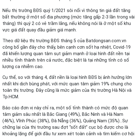
Nếu thị trường BĐS quý 1/2021 sôi nổi vì thông tin giá đất tăng
bất thường ở một số địa phương (mức tăng gấp 2-3 lần trong vài
tháng) thì quý 2 có vẻ trầm lắng, nếu không nói là ở một số khu
vực giá đất quay đầu giảm giá mạnh.
Theo dữ liệu thị trường BĐS tháng 5 của Batdongsan.com.vn
công bố gần đây cho thấy, bên cạnh cơn sốt hạ nhiệt, Covid-19
đã khiến lượng quan tâm sụt giảm mạnh ở loại hình đất nền tại
nhiều tỉnh thành trên cả nước, đặc biệt là tại những tỉnh có số
lượng ca nhiễm cao.
Cụ thể, so với tháng 4, đất nền là loại hình BĐS bị ảnh hưởng lớn
nhất khi dịch bùng phát, với mức quan tâm giảm 19% chung cho
toàn thị trường. Đây cũng là mức giảm của thị trường Hà Nội và
Tp.HCM.
Báo cáo đơn vị này chỉ ra, một số tỉnh thành có mức độ quan
tâm giảm sâu nhất là Bắc Giang (49%), Bắc Ninh và Hà Nam
(46%), Vĩnh Phúc (38%), Đà Nẵng (36%), Quảng Nam (35%)…Sự
chững lại của thị trường sau đợt “sốt đất” cục bộ được cho là
khoảng lặng để giới đầu tư xem xét toàn cảnh và tìm kiếm cơ hội