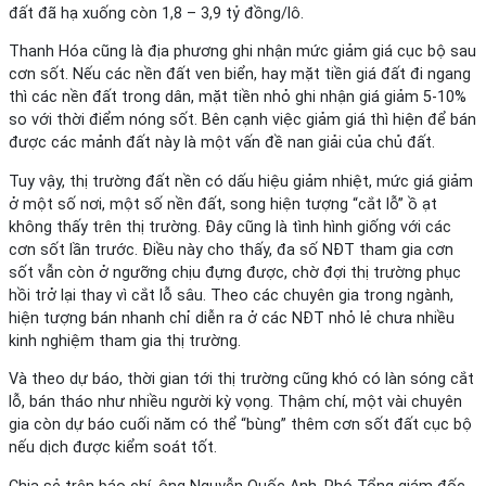
đất đã hạ xuống còn 1,8 – 3,9 tỷ đồng/lô.
Thanh Hóa cũng là địa phương ghi nhận mức giảm giá cục bộ sau
cơn sốt. Nếu các nền đất ven biển, hay mặt tiền giá đất đi ngang
thì các nền đất trong dân, mặt tiền nhỏ ghi nhận giá giảm 5-10%
so với thời điểm nóng sốt. Bên cạnh việc giảm giá thì hiện để bán
được các mảnh đất này là một vấn đề nan giải của chủ đất.
Tuy vậy, thị trường đất nền có dấu hiệu giảm nhiệt, mức giá giảm
ở một số nơi, một số nền đất, song hiện tượng “cắt lỗ” ồ ạt
không thấy trên thị trường. Đây cũng là tình hình giống với các
cơn sốt lần trước. Điều này cho thấy, đa số NĐT tham gia cơn
sốt vẫn còn ở ngưỡng chịu đựng được, chờ đợi thị trường phục
hồi trở lại thay vì cắt lỗ sâu. Theo các chuyên gia trong ngành,
hiện tượng bán nhanh chỉ diễn ra ở các NĐT nhỏ lẻ chưa nhiều
kinh nghiệm tham gia thị trường.
Và theo dự báo, thời gian tới thị trường cũng khó có làn sóng cắt
lỗ, bán tháo như nhiều người kỳ vọng. Thậm chí, một vài chuyên
gia còn dự báo cuối năm có thể “bùng” thêm cơn sốt đất cục bộ
nếu dịch được kiểm soát tốt.