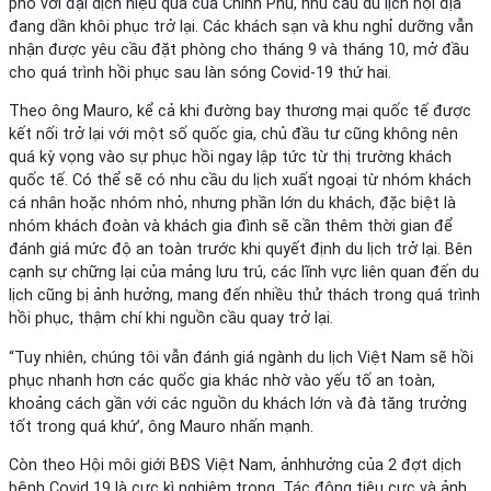
phó với đại dịch hiệu quả của Chính Phủ, nhu cầu du lịch nội địa
đang dần khôi phục trở lại. Các khách sạn và khu nghỉ dưỡng vẫn
nhận được yêu cầu đặt phòng cho tháng 9 và tháng 10, mở đầu
cho quá trình hồi phục sau làn sóng Covid-19 thứ hai.
Theo ông Mauro, kể cả khi đường bay thương mại quốc tế được
kết nối trở lại với một số quốc gia, chủ đầu tư cũng không nên
quá kỳ vọng vào sự phục hồi ngay lập tức từ thị trường khách
quốc tế. Có thể sẽ có nhu cầu du lịch xuất ngoại từ nhóm khách
cá nhân hoặc nhóm nhỏ, nhưng phần lớn du khách, đặc biệt là
nhóm khách đoàn và khách gia đình sẽ cần thêm thời gian để
đánh giá mức độ an toàn trước khi quyết định du lịch trở lại. Bên
cạnh sự chững lại của mảng lưu trú, các lĩnh vực liên quan đến du
lịch cũng bị ảnh hưởng, mang đến nhiều thử thách trong quá trình
hồi phục, thậm chí khi nguồn cầu quay trở lại.
“Tuy nhiên, chúng tôi vẫn đánh giá ngành du lịch Việt Nam sẽ hồi
phục nhanh hơn các quốc gia khác nhờ vào yếu tố an toàn,
khoảng cách gần với các nguồn du khách lớn và đà tăng trưởng
tốt trong quá khứ’, ông Mauro nhấn mạnh.
Còn theo Hội môi giới BĐS Việt Nam, ảnhhưởng của 2 đợt dịch
bệnh Covid 19 là cực kì nghiêm trọng. Tác động tiêu cực và ảnh