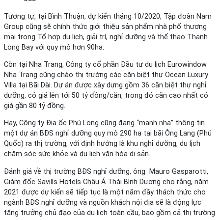
Tương tự, tại Bình Thuận, dự kiến tháng 10/2020, Tập đoàn Nam
Group cũng sẽ chính thức giới thiệu sản phẩm nhà phố thương
mại trong Tổ hợp du lịch, giải trí, nghỉ dưỡng và thể thao Thanh
Long Bay với quy mô hơn 90ha.
Còn tại Nha Trang, Công ty cổ phần Đầu tư du lịch Eurowindow
Nha Trang cũng chào thị trường các căn biệt thự Ocean Luxury
Villa tại Bãi Dài. Dự án được xây dựng gồm 36 căn biệt thự nghỉ
dưỡng, có giá lên tới 50 tỷ đồng/căn, trong đó căn cao nhất có
giá gần 80 tỷ đồng.
Hay, Công ty Địa ốc Phú Long cũng đang “manh nha” thông tin
một dự án BĐS nghỉ dưỡng quy mô 290 ha tại bãi Ông Lang (Phú
Quốc) ra thị trường, với định hướng là khu nghỉ dưỡng, du lịch
chăm sóc sức khỏe và du lịch văn hóa di sản.
Đánh giá về thị trường BĐS nghỉ dưỡng, ông Mauro Gasparotti,
Giám đốc Savills Hotels Châu Á Thái Bình Dương cho rằng, năm
2021 được dự kiến sẽ tiếp tục là một năm đầy thách thức cho
ngành BĐS nghỉ dưỡng và nguồn khách nội địa sẽ là động lực
tăng trưởng chủ đạo của du lịch toàn cầu, bao gồm cả thị trường