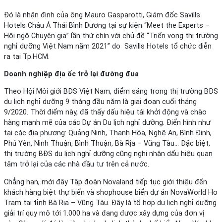
Đó là nhận định của ông Mauro Gasparotti, Giám đốc Savills
Hotels Châu Á Thái Bình Dương tại sự kiện “Meet the Experts –
Hội ngộ Chuyên gia” lần thứ chín với chủ đề “Triển vọng thị trường
nghỉ dưỡng Việt Nam năm 2021” do Savills Hotels tổ chức diễn
ra tại Tp.HCM.
Doanh nghiệp địa ốc trở lại đường đua
Theo Hội Môi giới BĐS Việt Nam, điểm sáng trong thị trường BĐS
du lịch nghỉ dưỡng 9 tháng đầu năm là giai đoạn cuối tháng
9/2020. Thời điểm này, đã thấy dấu hiệu tái khởi động và chào
hàng mạnh mẽ của các Dự án Du lịch nghỉ dưỡng. Điển hình như
tại các địa phương: Quảng Ninh, Thanh Hóa, Nghệ An, Bình Định,
Phú Yên, Ninh Thuận, Bình Thuận, Bà Rịa – Vũng Tàu… Đặc biệt,
thị trường BĐS du lịch nghỉ dưỡng cũng nghi nhận dấu hiệu quan
tâm trở lại của các nhà đầu tư trên cả nước.
Chẳng hạn, mới đây Tập đoàn Novaland tiếp tục giới thiệu đến
khách hàng biệt thự biển và shophouse biển dự án NovaWorld Ho
Tram tại tỉnh Bà Rịa – Vũng Tàu. Đây là tổ hợp du lịch nghỉ dưỡng
giải trí quy mô tới 1.000 ha và đang được xây dựng của đơn vị