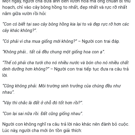
Một ngày, người cha đưa anh đến vườn hoa mà ông chuẩn bị thu
hoạch, chỉ vào cây bông hồng to nhất, đẹp nhất và rực rỡ nhất
nằm giữa vườn rồi hỏi:
“Con có biết tại sao cây bông hồng kia lại to và đẹp rực rỡ hơn các
cây khác không?”.
“Có phải vì cha mua giống mới không?”
– Người con trai đáp.
“Không phải… tất cả đều chung một giống hoa con ạ”.
“Thế có phải cha tưới cho nó nhiều nước và bón cho nó nhiều chất
dinh dưỡng hơn không?”
– Người con trai tiếp tục đưa ra câu trả
lời.
“Cũng không phải. Môi trường sinh trưởng của chúng đều như
nhau”.
“Vậy thì chắc là đất ở chỗ đó tốt hơn rồi?”.
“Con lại sai nữa rồi. Đất cũng giống nhau”.
Người con không nghĩ ra câu trả lời nào khác nên đành bỏ cuộc.
Lúc này, người cha mới ôn tồn giải thích: