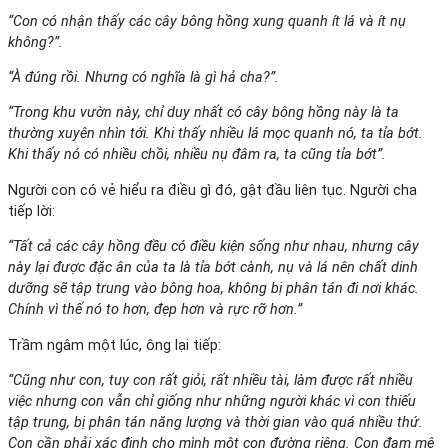
“Con có nhận thấy các cây bông hồng xung quanh ít lá và ít nụ
không?”.
“À đúng rồi. Nhưng có nghĩa là gì hả cha?”.
“Trong khu vườn này, chỉ duy nhất có cây bông hồng này là ta
thường xuyên nhìn tới. Khi thấy nhiều lá mọc quanh nó, ta tỉa bớt.
Khi thấy nó có nhiều chồi, nhiều nụ đâm ra, ta cũng tỉa bớt”.
Người con có vẻ hiểu ra điều gì đó, gật đầu liên tục. Người cha
tiếp lời:
“Tất cả các cây hồng đều có điều kiện sống như nhau, nhưng cây
này lại được đặc ân của ta là tỉa bớt cành, nụ và lá nên chất dinh
dưỡng sẽ tập trung vào bông hoa, không bị phân tán đi nơi khác.
Chính vì thế nó to hơn, đẹp hơn và rực rỡ hơn.”
Trầm ngâm một lúc, ông lại tiếp:
“Cũng như con, tuy con rất giỏi, rất nhiều tài, làm được rất nhiều
việc nhưng con vẫn chỉ giống như những người khác vì con thiếu
tập trung, bị phân tán năng lượng và thời gian vào quá nhiều thứ.
Con cần phải xác định cho mình một con đường riêng. Con đam mê