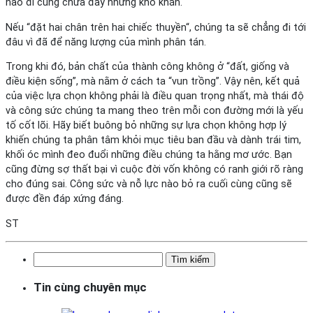
nào đi cũng chứa đầy những khó khăn.
Nếu “đặt hai chân trên hai chiếc thuyền“, chúng ta sẽ chẳng đi tới
đâu vì đã để năng lượng của mình phân tán.
Trong khi đó, bản chất của thành công không ở “đất, giống và
điều kiện sống”, mà nằm ở cách ta “vun trồng”. Vậy nên, kết quả
của việc lựa chọn không phải là điều quan trọng nhất, mà thái độ
và công sức chúng ta mang theo trên mỗi con đường mới là yếu
tố cốt lõi. Hãy biết buông bỏ những sự lựa chọn không hợp lý
khiến chúng ta phân tâm khỏi mục tiêu ban đầu và dành trái tim,
khối óc mình đeo đuổi những điều chúng ta hằng mơ ước. Bạn
cũng đừng sợ thất bại vì cuộc đời vốn không có ranh giới rõ ràng
cho đúng sai. Công sức và nỗ lực nào bỏ ra cuối cùng cũng sẽ
được đền đáp xứng đáng.
ST
Tìm
kiếm
Tin cùng chuyên mục
cho: