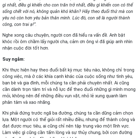
gì nhất, điều gì khiến cho con trăn trở nhất, điều gì khiến con có thể
sống chết với nó, không quản khó khăn? Hãy theo đuổi thứ mà con
yêu nó còn hơn yêu bản thân mình. Lúc đó, con sẽ là người thành
công, con trai ạ!”.
Nghe xong câu chuyện, người con đã hiểu ra vấn đề. Anh bật
khóc rồi ôm chầm lấy người cha, cảm ơn ông vì đã giúp anh nhìn
nhận cuộc đời tốt hơn.
Suy ngẫm:
Khi thực hiện hay theo đuổi bất kỳ mục tiêu nào, không chỉ trong
công việc, mà ở các khía cạnh khác của cuộc sống như tình yêu,
bạn bè và gia đình, mỗi chúng ta cần phải chuyên nhất. Ai cũng
cần dành trọn tâm trí và nỗ lực để theo đuổi những gì mình mong
mỏi, không nên để những điều vụn vặt, nhỏ lẻ xung quanh làm
phân tâm và xao nhãng.
Khi phải đứng trước ngã ba đường, chúng ta cần dũng cảm chọn
lựa. Một người có thể giỏi rất nhiều điều, nhưng để thành công và
đạt được mục tiêu, ai cũng chỉ nên tập trung vào một lĩnh vực.
Làm việc gì cũng cần tấm lòng và sự thủy chung, bởi con đường