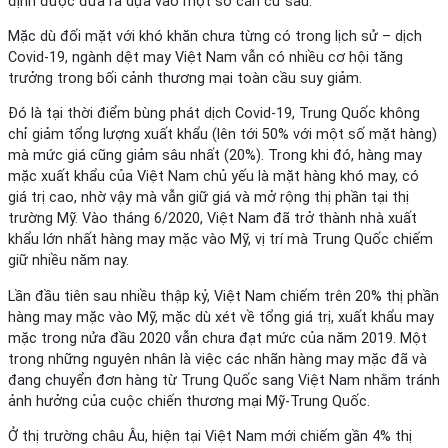
định được đưa ra dựa vào một số căn cứ sau:
Mặc dù đối mặt với khó khăn chưa từng có trong lịch sử – dịch
Covid-19, ngành dệt may Việt Nam vẫn có nhiều cơ hội tăng
trưởng trong bối cảnh thương mại toàn cầu suy giảm.
Đó là tại thời điểm bùng phát dịch Covid-19, Trung Quốc không
chỉ giảm tổng lượng xuất khẩu (lên tới 50% với một số mặt hàng)
mà mức giá cũng giảm sâu nhất (20%). Trong khi đó, hàng may
mặc xuất khẩu của Việt Nam chủ yếu là mặt hàng khó may, có
giá trị cao, nhờ vậy mà vẫn giữ giá và mở rộng thị phần tại thị
trường Mỹ. Vào tháng 6/2020, Việt Nam đã trở thành nhà xuất
khẩu lớn nhất hàng may mặc vào Mỹ, vị trí mà Trung Quốc chiếm
giữ nhiều năm nay.
Lần đầu tiên sau nhiều thập kỷ, Việt Nam chiếm trên 20% thị phần
hàng may mặc vào Mỹ, mặc dù xét về tổng giá trị, xuất khẩu may
mặc trong nửa đầu 2020 vẫn chưa đạt mức của năm 2019. Một
trong những nguyên nhân là việc các nhãn hàng may mặc đã và
đang chuyển đơn hàng từ Trung Quốc sang Việt Nam nhằm tránh
ảnh hưởng của cuộc chiến thương mại Mỹ-Trung Quốc.
Ở thị trường châu Âu, hiện tại Việt Nam mới chiếm gần 4% thị