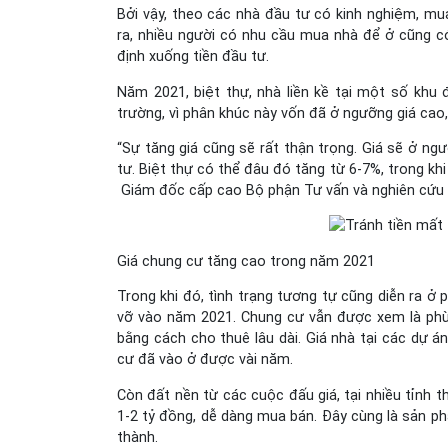
Bởi vậy, theo các nhà đầu tư có kinh nghiệm, mua
ra, nhiều người có nhu cầu mua nhà để ở cũng c
định xuống tiền đầu tư.
Năm 2021, biệt thự, nhà liền kề tại một số khu 
trường, vì phân khúc này vốn đã ở ngưỡng giá cao
“Sự tăng giá cũng sẽ rất thận trọng. Giá sẽ ở n
tư. Biệt thự có thể đâu đó tăng từ 6-7%, trong k
Giám đốc cấp cao Bộ phận Tư vấn và nghiên cứu Sa
Giá chung cư tăng cao trong năm 2021
Trong khi đó, tình trạng tương tự cũng diễn ra ở p
vỡ vào năm 2021. Chung cư vẫn được xem là phù 
bằng cách cho thuê lâu dài. Giá nhà tại các dự á
cư đã vào ở được vài năm.
Còn đất nền từ các cuộc đấu giá, tại nhiều tỉnh t
1-2 tỷ đồng, dễ dàng mua bán. Đây cùng là sản ph
thành.