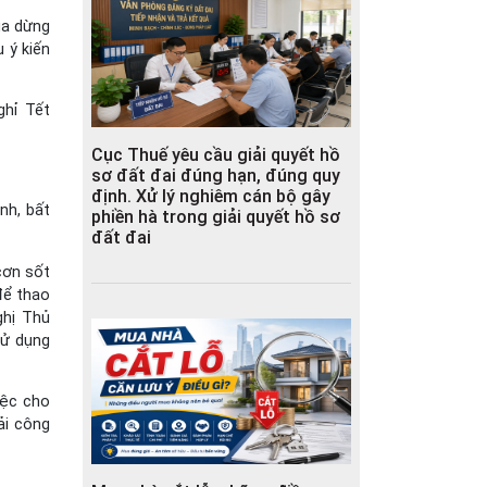
ua dừng
u ý kiến
ghỉ Tết
Cục Thuế yêu cầu giải quyết hồ
sơ đất đai đúng hạn, đúng quy
định. Xử lý nghiêm cán bộ gây
nh, bất
phiền hà trong giải quyết hồ sơ
đất đai
cơn sốt
để thao
ghị Thủ
sử dụng
iệc cho
ải công