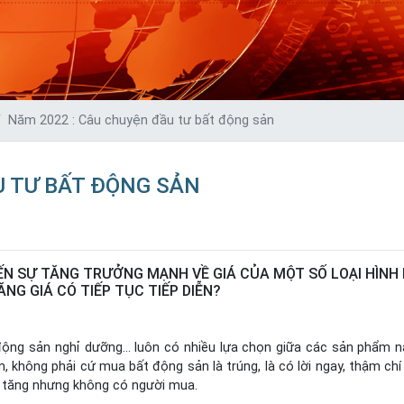
Năm 2022 : Câu chuyện đầu tư bất động sản
U TƯ BẤT ĐỘNG SẢN
ẾN SỰ TĂNG TRƯỞNG MẠNH VỀ GIÁ CỦA MỘT SỐ LOẠI HÌNH
NG GIÁ CÓ TIẾP TỤC TIẾP DIỄN?
t động sản nghỉ dưỡng… luôn có nhiều lựa chọn giữa các sản phẩm n
 không phải cứ mua bất động sản là trúng, là có lời ngay, thậm chí
á tăng nhưng không có người mua.