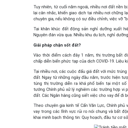
Tuy nhiên, từ cuối năm ngoái, nhiều nơi đất nền b
lại cân nhắc, khiến giao dịch tại nhiều nơi chững 
chuyên gia, nếu không có sự điều chỉnh, việc vỡ “
Tại khân khúc đất động sản nghỉ dưỡng xuất hiệ
Nguyên đán vừa qua. Nhiều khu du lịch, nghỉ dưỡn
Giải pháp chặn sốt đất?
Vào thời điểm cách đây 1 năm, thị trường bất độ
chấp diễn biến phức tạp của dịch COVID-19. Liệu k
Tại nhiều nơi, các cuộc đấu giá đất với mức trún
đất. Ngay từ những ngày đầu năm, trước hiện tượ
túng thị trường diễn ra khá phổ biến tại một s
tướng Chính phủ xử lý nghiêm các trường hợp vi p
đất. Các Ngân hàng cũng siết việc cho vay để đi b
Theo chuyên gia kinh tế Cấn Văn Lực, Chính phủ
vay trong các lĩnh vực rủi ro nói chung và bất đ
khai minh bạch thông tin: Quy hoạch, đầu tư cơ s