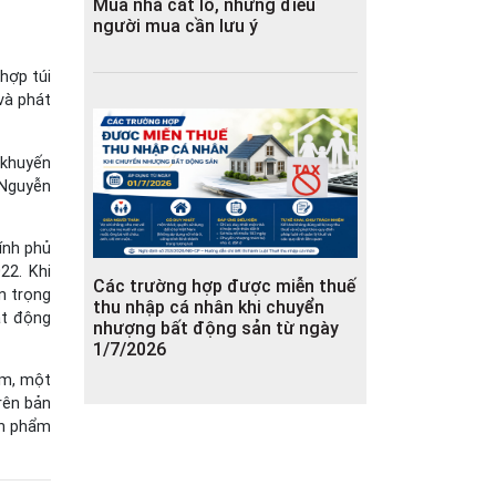
Mua nhà cắt lỗ, những điều
người mua cần lưu ý
hợp túi
và phát
 khuyến
 Nguyễn
ính phủ
22. Khi
Các trường hợp được miễn thuế
n trọng
thu nhập cá nhân khi chuyển
ạt động
nhượng bất động sản từ ngày
1/7/2026
ăm, một
rên bản
ản phẩm