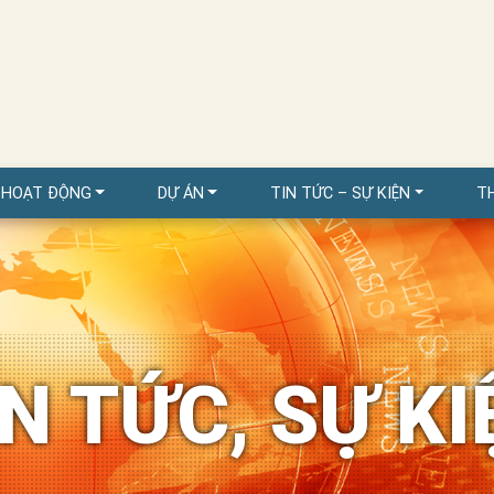
 HOẠT ĐỘNG
DỰ ÁN
TIN TỨC – SỰ KIỆN
T
IN TỨC, SỰ KI