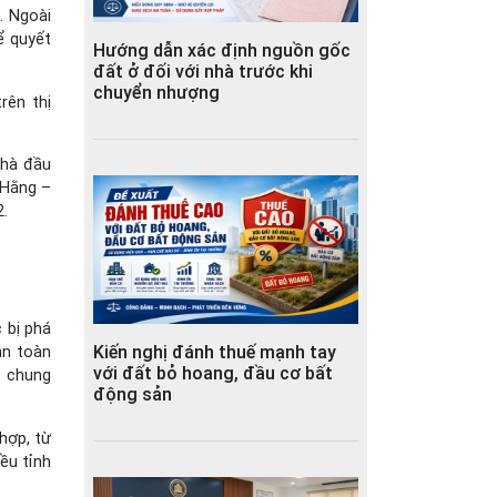
. Ngoài
ể quyết
Hướng dẫn xác định nguồn gốc
đất ở đối với nhà trước khi
chuyển nhượng
rên thị
nhà đầu
 Hằng –
2.
 bị phá
Kiến nghị đánh thuế mạnh tay
an toàn
với đất bỏ hoang, đầu cơ bất
c chung
động sản
hợp, từ
ều tỉnh