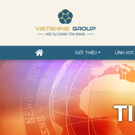
GIỚI THIỆU
LĨNH VỰC
T