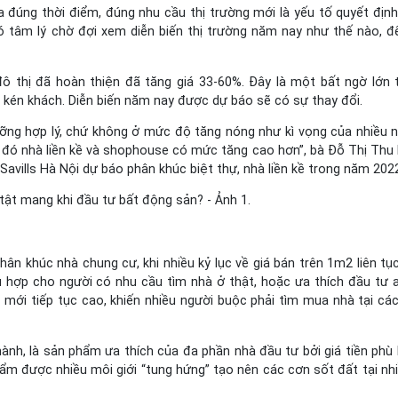
 đúng thời điểm, đúng nhu cầu thị trường mới là yếu tố quyết định
ó tâm lý chờ đợi xem diễn biến thị trường năm nay như thế nào, đ
đô thị đã hoàn thiện đã tăng giá 33-60%. Đây là một bất ngờ lớn t
, kén khách. Diễn biến năm nay được dự báo sẽ có sự thay đổi.
gưỡng hợp lý, chứ không ở mức độ tăng nóng như kì vọng của nhiều 
hi đó nhà liền kề và shophouse có mức tăng cao hơn”, bà Đỗ Thị Thu
vills Hà Nội dự báo phân khúc biệt thự, nhà liền kề trong năm 202
hân khúc nhà chung cư, khi nhiều kỷ lục về giá bán trên 1m2 liên tục
hợp cho người có nhu cầu tìm nhà ở thật, hoặc ưa thích đầu tư 
n mới tiếp tục cao, khiến nhiều người buộc phải tìm mua nhà tại cá
hành, là sản phẩm ưa thích của đa phần nhà đầu tư bởi giá tiền phù 
ẩm được nhiều môi giới “tung hứng” tạo nên các cơn sốt đất tại nhi