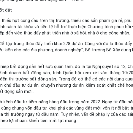
ốt đât
hiếu hụt cung cầu trên thị trường, thiếu các sản phẩm giá rẻ, phù 
ính sách tài khóa và tiền tệ hỗ trợ thực hiện Chương trình phục hồi 
tiếp đến việc thúc đẩy phát triển nhà ở xã hội, nhà ở cho công nhân.
 tập trung thúc đẩy triển khai 278 dự án. Cùng với đó là thúc đẩy
ều kiện cho các địa phương, doanh nghiệp”, Bộ trưởng Bộ Xây dựng
iệp bất động sản hết sức quan tâm, đó là tại Nghị quyết số 13, Ch
Kinh doanh bất động sản, trình Quốc hội xem xét vào tháng 10/20
 đến thị trường bất động sản. Trong đó có thể có các nội dung qua
n chủ đầu tư dự án, chuyển nhượng dự án, kiểm soát chặt chẽ ho
 bất động sản mới…
 là kênh đầu tư tiềm năng hàng đầu trong năm 2022. Ngay từ đầu n
 cùng chung vốn đầu tư, khai phá các vùng đất mới, vốn ít nổi bật t
a thị trường ngay từ đầu năm. Tuy nhiên, vấn đề pháp lý của các s
heo lợi nhuận, khiến tiền mất tật mang.