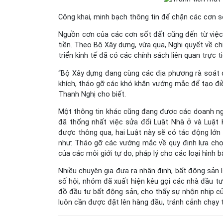
Công khai, minh bạch thông tin để chặn các cơn s
Nguồn cơn của các cơn sốt đất cũng đến từ việc t
tiền. Theo Bộ Xây dựng, vừa qua, Nghị quyết về ch
triển kinh tế đã có các chính sách liên quan trực 
“Bộ Xây dựng đang cùng các địa phương rà soát để
khích, tháo gỡ các khó khăn vướng mắc để tạo đi
Thanh Nghị cho biết.
Một thông tin khác cũng đang được các doanh ngh
đã thống nhất việc sửa đổi Luật Nhà ở và Luật 
được thông qua, hai Luật này sẽ có tác động lớn
như: Tháo gỡ các vướng mắc về quy định lựa chọ
của các môi giới tự do, pháp lý cho các loại hình
Nhiều chuyên gia đưa ra nhận định, bất động sản
số hội, nhóm đã xuất hiện kêu gọi các nhà đầu tư
đồ đầu tư bất động sản, cho thấy sự nhộn nhịp củ
luôn cần được đặt lên hàng đầu, tránh cảnh chạy t