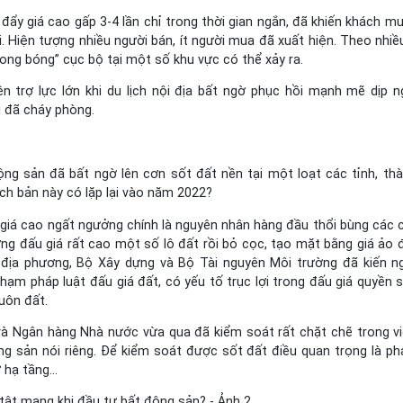
ị đẩy giá cao gấp 3-4 lần chỉ trong thời gian ngắn, đã khiến khách m
lại. Hiện tượng nhiều người bán, ít người mua đã xuất hiện. Theo nhiề
bong bóng” cục bộ tại một số khu vực có thể xảy ra.
n trợ lực lớn khi du lịch nội địa bất ngờ phục hồi mạnh mẽ dịp n
g đã cháy phòng.
ng sản đã bất ngờ lên cơn sốt đất nền tại một loạt các tỉnh, thà
ịch bản này có lặp lại vào năm 2022?
g giá cao ngất ngưởng chính là nguyên nhân hàng đầu thổi bùng các 
ng đấu giá rất cao một số lô đất rồi bỏ cọc, tạo mặt bằng giá ảo 
ố địa phương, Bộ Xây dựng và Bộ Tài nguyên Môi trường đã kiến n
hạm pháp luật đấu giá đất, có yếu tố trục lợi trong đấu giá quyền 
uôn đất.
 và Ngân hàng Nhà nước vừa qua đã kiểm soát rất chặt chẽ trong v
ộng sản nói riêng. Để kiểm soát được sốt đất điều quan trọng là ph
ở hạ tầng…