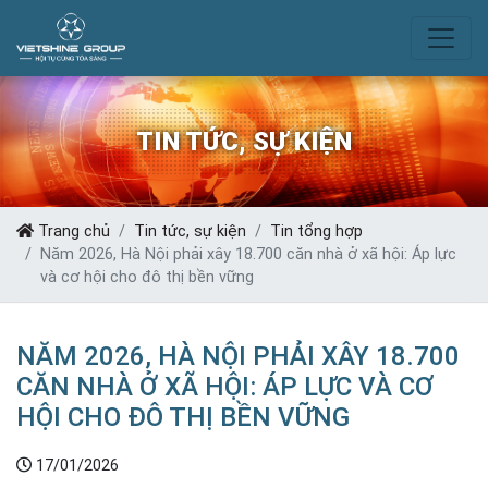
TIN TỨC, SỰ KIỆN
Trang chủ
Tin tức, sự kiện
Tin tổng hợp
Năm 2026, Hà Nội phải xây 18.700 căn nhà ở xã hội: Áp lực
và cơ hội cho đô thị bền vững
NĂM 2026, HÀ NỘI PHẢI XÂY 18.700
CĂN NHÀ Ở XÃ HỘI: ÁP LỰC VÀ CƠ
HỘI CHO ĐÔ THỊ BỀN VỮNG
17/01/2026