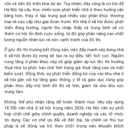
vốn và tiến độ triển khai dự án. Tuy nhiên, đây cũng là cơ hội để
Hà Nội tái cấu trúc chiến lược phát triển nhà ở theo hướng cân
bằng hơn, thay vì tập trung quá nhiều vào phân khúc thương
mại và cao cấp như giai đoạn trước. Khi nhà ở xã hội được phát
triển đúng hướng, người thu nhập thấp và trung bình sẽ có
thêm cơ hội ổn định cuộc sống, từ đó góp phần nâng cao chất
lượng nguồn nhân lực và sức cạnh tranh của đô thị.
Ở góc độ thị trường bất động sản, việc đẩy mạnh xây dựng nhà
ở xã hội được kỳ vọng sẽ tạo ra sự điều tiết tích cực. Nguồn
cung tăng ở phân khúc này sẽ giúp giảm áp lực lên thị trường
thuê nhà tự phát, hạn chế tình trạng giá thuê tăng cao và mất
kiểm soát. Đồng thời, sự phát triển đồng bộ của các khu nhà ở
xã hội gắn với hạ tầng giao thông, y tế và giáo dục cũng góp
phần thúc đẩy mô hình đô thị vệ tinh, giảm tải cho khu vực
trung tâm.
Không thể phủ nhận rằng để hoàn thành mục tiêu xây dựng
18.700 căn nhà ở xã hội trong năm 2026, Hà Nội cần sự phối
hợp chặt chẽ giữa chính quyền, doanh nghiệp và các tổ chức
tín dụng. Các cơ chế ưu đãi về đất đai, tài chính và thủ tục
pháp lý sẽ đóng vai trò then chốt trong việc khuyến khích